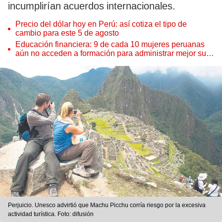
incumplirían acuerdos internacionales.
Precio del dólar hoy en Perú: así cotiza el tipo de
cambio para este 5 de agosto
Educación financiera: 9 de cada 10 mujeres peruanas
aún no acceden a formación para administrar mejor su
dinero
Perjuicio. Unesco advirtió que Machu Picchu corría riesgo por la excesiva
actividad turística. Foto: difusión