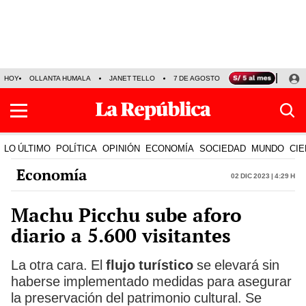
HOY
OLLANTA HUMALA
JANET TELLO
7 DE AGOSTO
TINKA RESULTADOS
LO ÚLTIMO
POLÍTICA
OPINIÓN
ECONOMÍA
SOCIEDAD
MUNDO
CIE
Economía
02 Dic 2023 | 4:29 h
Machu Picchu sube aforo
diario a 5.600 visitantes
La otra cara. El
flujo turístico
se elevará sin
haberse implementado medidas para asegurar
la preservación del patrimonio cultural. Se