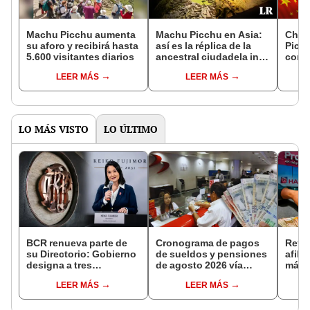
Machu Picchu aumenta
Machu Picchu en Asia:
China
su aforo y recibirá hasta
así es la réplica de la
Picch
5.600 visitantes diarios
ancestral ciudadela inca
cons
en Singapur
de l
LEER MÁS
LEER MÁS
qué 
LO MÁS VISTO
LO ÚLTIMO
BCR renueva parte de
Cronograma de pagos
Retir
su Directorio: Gobierno
de sueldos y pensiones
afili
designa a tres
de agosto 2026 vía
más d
representantes del
Banco de la Nación:
fond
LEER MÁS
LEER MÁS
Ejecutivo
conoce las fechas de
apru
depósito
proye