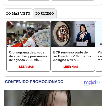
NORTE
LO MÁS VISTO
LO ÚLTIMO
Cronograma de pagos
BCR renueva parte de
Mini
de sueldos y pensiones
su Directorio: Gobierno
aseg
de agosto 2026 vía
designa a tres
reduc
Banco de la Nación:
representantes del
suel
LEER MÁS
LEER MÁS
conoce las fechas de
Ejecutivo
aume
depósito
etap