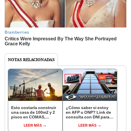
NOTAS RELACIONADAS
Esto costaría construir
¿Cómo saber si estoy
una casa de 100m2 y 2
en AFP u ONP? Link de
pisos en COMAS,
consulta con DNI para
CARABAYLLO y otros
ver en qué fondo de
LEER MÁS
LEER MÁS
distritos de LIMA
pensiones estás