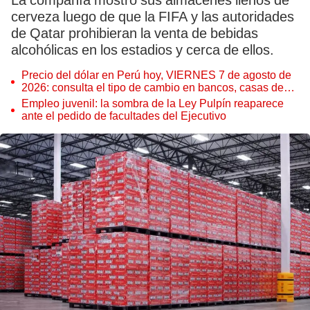
La compañía mostró sus almacenes llenos de
cerveza luego de que la FIFA y las autoridades
de Qatar prohibieran la venta de bebidas
alcohólicas en los estadios y cerca de ellos.
Precio del dólar en Perú hoy, VIERNES 7 de agosto de
2026: consulta el tipo de cambio en bancos, casas de
cambio y plataformas digitales
Empleo juvenil: la sombra de la Ley Pulpín reaparece
ante el pedido de facultades del Ejecutivo