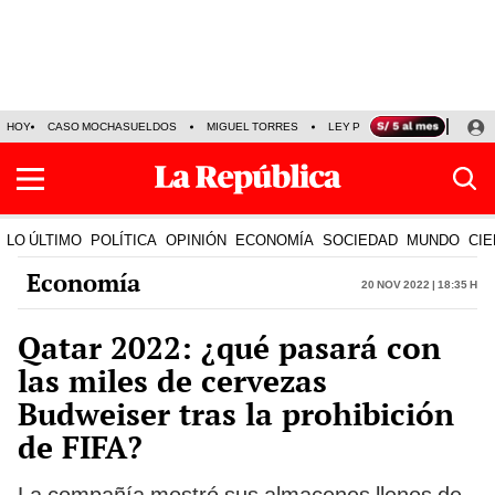
HOY
CASO MOCHASUELDOS
MIGUEL TORRES
LEY PULPÍN
PRECIO DEL
LO ÚLTIMO
POLÍTICA
OPINIÓN
ECONOMÍA
SOCIEDAD
MUNDO
CIE
Economía
20 Nov 2022 | 18:35 h
Qatar 2022: ¿qué pasará con
las miles de cervezas
Budweiser tras la prohibición
de FIFA?