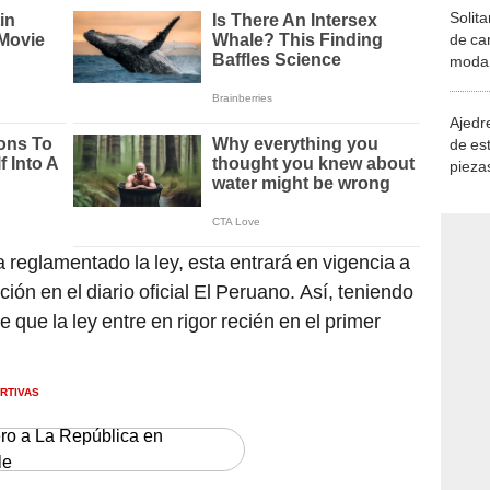
Solita
de ca
moda.
demue
Ajedre
de es
piezas
consi
 reglamentado la ley, esta entrará en vigencia a
ción en el diario oficial El Peruano. Así, teniendo
 que la ley entre en rigor recién en el primer
RTIVAS
ero a La República en
le