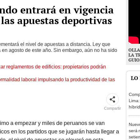
ndo entrará en vigencia
 las apuestas deportivas
mentará el nivel de apuestas a distancia. Ley que
OLLA
a en agosto de este año. Sin embargo, aún no ha sido
LA T
GUIO
ar reglamentos de edificios: propietarios podrán
LO
ormalidad laboral impulsando la productividad de las
Compr
Lima:
híbri
Compartir
decis
ximo a empezar y miles de peruanos se van
Nuevo
será 
cos en los partidos que se jugarán hasta llegar a
setie
ble, el nivel de apuestas se elevará en esta