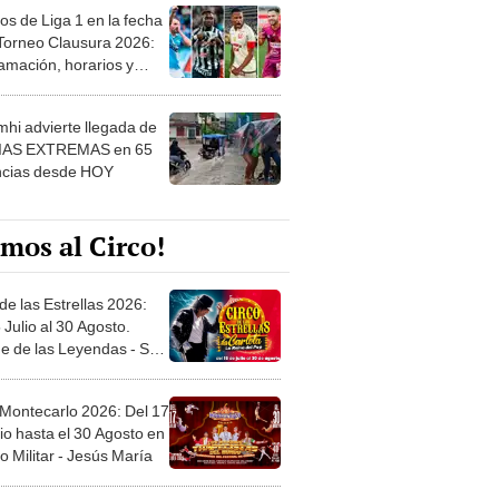
os de Liga 1 en la fecha
 Torneo Clausura 2026:
amación, horarios y
 ver
hi advierte llegada de
IAS EXTREMAS en 65
ncias desde HOY
mos al Circo!
de las Estrellas 2026:
 Julio al 30 Agosto.
e de las Leyendas - San
l
 Montecarlo 2026: Del 17
io hasta el 30 Agosto en
o Militar - Jesús María