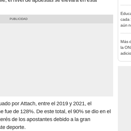
Educa
cada 
aún n
para 
diner
Más d
la ON
adici
agost
ado por Attach, entre el 2019 y 2021, el
e fue de 128%. De este total, el 90% se dio en el
terés de los apostantes debido a la gran
ste deporte.