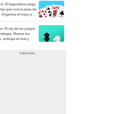
rio: El legendario juego
rtas que nunca pasa de
 Organiza el mazo y
stra tu habilidad.
z: El rey de los juegos
trategia. Mueve tus
, anticipa al rival y
gue el jaque mate.