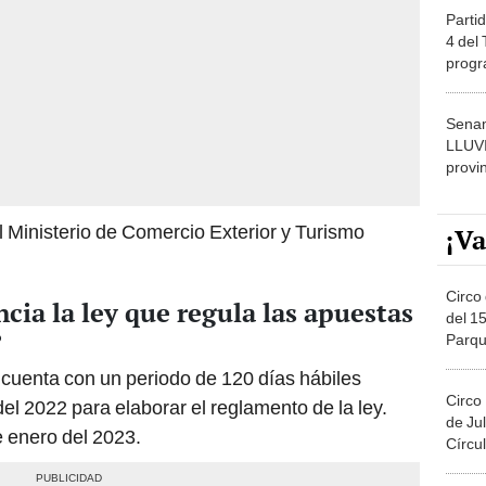
Partid
4 del
progr
dónde
Senam
LLUV
provi
l Ministerio de Comercio Exterior y Turismo
¡Va
Circo 
cia la ley que regula las apuestas
del 15
?
Parqu
Migue
cuenta con un periodo de 120 días hábiles
Circo
el 2022 para elaborar el reglamento de la ley.
de Jul
e enero del 2023.
Círcul