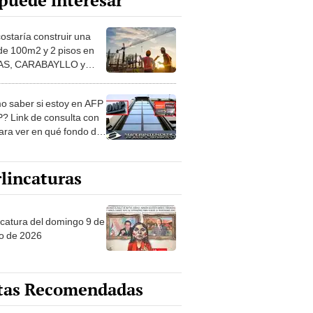
puede interesar
costaría construir una
de 100m2 y 2 pisos en
S, CARABAYLLO y
distritos de LIMA
TE
 saber si estoy en AFP
? Link de consulta con
ara ver en qué fondo de
ones estás
lincaturas
ncatura del domingo 9 de
o de 2026
tas Recomendadas