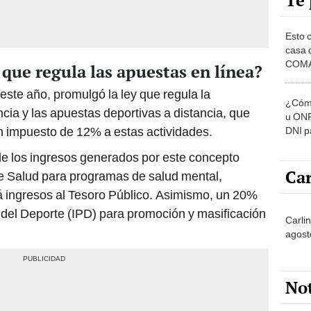
Te 
Esto 
casa 
COMA
 que regula las apuestas en línea?
otros 
NOR
este año, promulgó la ley que regula la
¿Cómo
ncia y las apuestas deportivas a distancia, que
u ONP
n impuesto de 12% a estas actividades.
DNI p
pensi
e los ingresos generados por este concepto
Car
 de Salud para programas de salud mental,
á ingresos al Tesoro Público. Asimismo, un 20%
o del Deporte (IPD) para promoción y masificación
Carli
agost
No