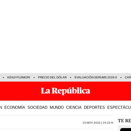
KENJI FUJIMORI
PRECIO DEL DÓLAR
EVALUACIÓN SERUMS 2026-II
CAR
N
ECONOMÍA
SOCIEDAD
MUNDO
CIENCIA
DEPORTES
ESPECTÁCU
TE R
15 Nov 2022 | 19:23 h