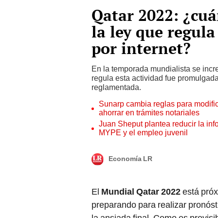
Qatar 2022: ¿cuá
la ley que regula
por internet?
En la temporada mundialista se incre
regula esta actividad fue promulgad
reglamentada.
Sunarp cambia reglas para modific
ahorrar en trámites notariales
Juan Sheput plantea reducir la inf
MYPE y el empleo juvenil
Economía LR
El
Mundial Qatar 2022
está pró
preparando para realizar pronósti
la ansiada final. Como es previsi