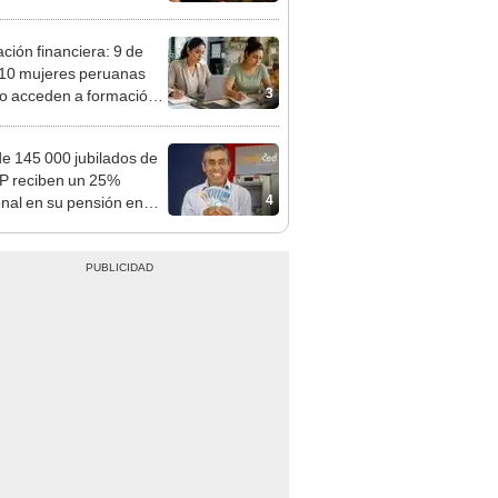
ción financiera: 9 de
10 mujeres peruanas
3
o acceden a formación
administrar mejor su
o
e 145 000 jubilados de
P reciben un 25%
4
onal en su pensión en
o