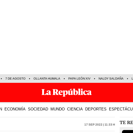
7 DE AGOSTO
OLLANTA HUMALA
PAPA LEÓN XIV
NALDY SALDAÑA
N
ECONOMÍA
SOCIEDAD
MUNDO
CIENCIA
DEPORTES
ESPECTÁCU
TE R
17 Sep 2022 | 11:33 h