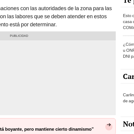
Te 
aciones con las autoridades de la zona para las
Esto 
 con las labores que se deben atender en estos
casa 
nto está por determinar.
COMA
otros 
NOR
¿Cómo
u ONP
DNI p
pensi
Car
Carli
de ag
No
stá boyante, pero mantiene cierto dinamismo”