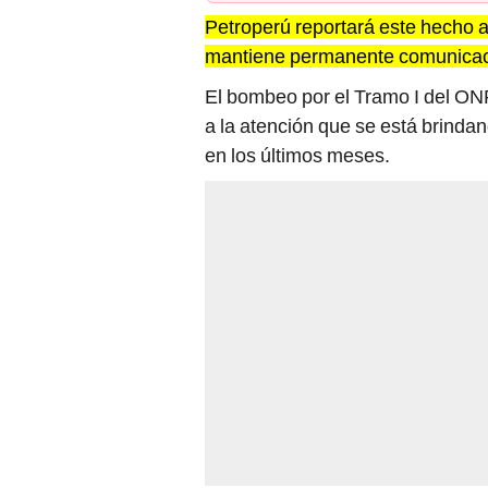
Petroperú reportará este hecho a
mantiene permanente comunicac
El bombeo por el Tramo I del ON
a la atención que se está brinda
en los últimos meses.