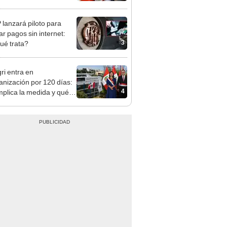
n: conoce las fechas de
ito
lanzará piloto para
ar pagos sin internet:
3
ué trata?
ri entra en
anización por 120 días:
4
mplica la medida y qué
os podrían venir