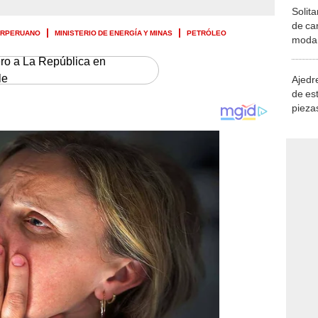
Solita
de ca
ORPERUANO
MINISTERIO DE ENERGÍA Y MINAS
PETRÓLEO
moda.
demue
ero a La República en
le
Ajedre
de es
piezas
consi