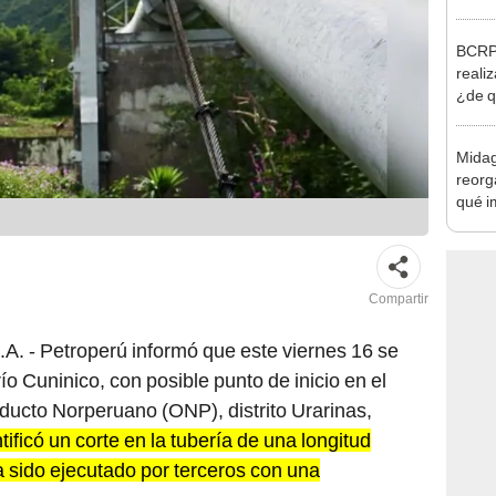
Nació
depós
BCRP 
realiz
¿de q
Midag
reorg
qué i
cambi
Compartir
A. - Petroperú informó que este viernes 16 se
ío Cuninico, con posible punto de inicio en el
oducto Norperuano (ONP), distrito Urarinas,
tificó un corte en la tubería de una longitud
 sido ejecutado por terceros con una