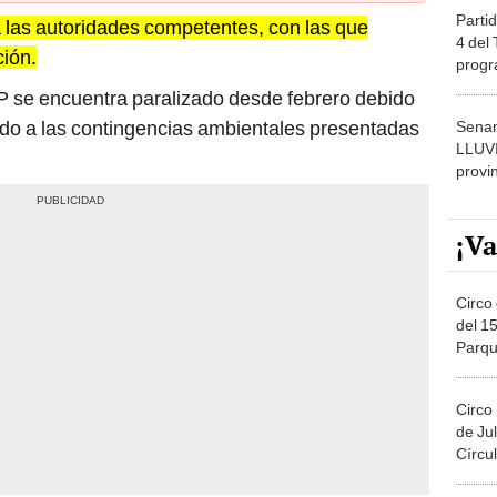
Partid
 las autoridades competentes, con las que
4 del
ión.
progr
dónde
P se encuentra paralizado desde febrero debido
ndo a las contingencias ambientales presentadas
Senam
LLUV
provi
¡Va
Circo 
del 15
Parqu
Migue
Circo
de Jul
Círcul