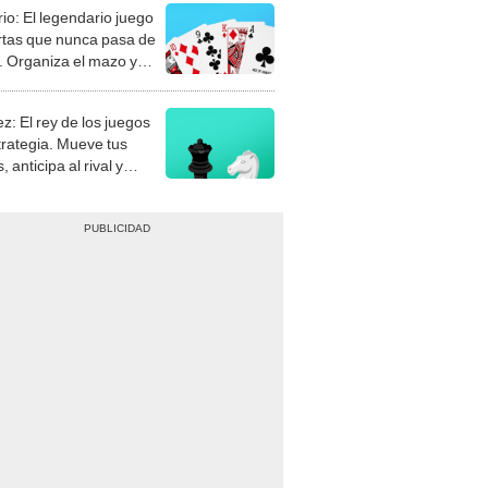
rio: El legendario juego
rtas que nunca pasa de
 Organiza el mazo y
stra tu habilidad.
z: El rey de los juegos
trategia. Mueve tus
, anticipa al rival y
gue el jaque mate.