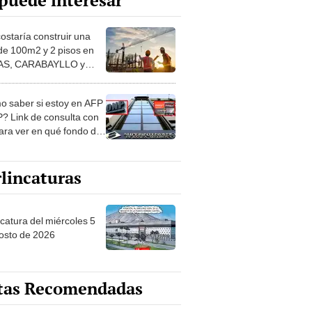
puede interesar
costaría construir una
de 100m2 y 2 pisos en
S, CARABAYLLO y
distritos de LIMA
TE
 saber si estoy en AFP
? Link de consulta con
ara ver en qué fondo de
ones estás
lincaturas
ncatura del miércoles 5
osto de 2026
tas Recomendadas