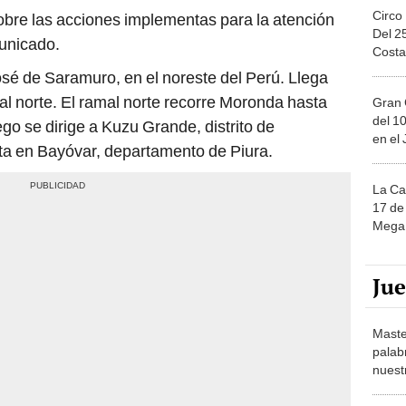
Circo
obre las acciones implementas para la atención
Del 2
municado.
Costa
sé de Saramuro, en el noreste del Perú. Llega
al norte. El ramal norte recorre Moronda hasta
Gran 
del 10
go se dirige a Kuzu Grande, distrito de
en el
sta en Bayóvar, departamento de Piura.
La Ca
17 de 
Mega 
Ju
Maste
palab
nuest