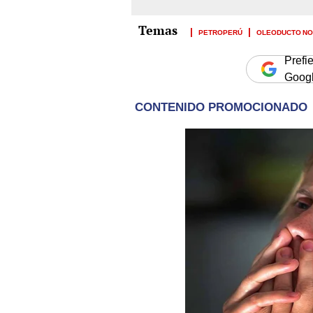
PETROPERÚ
OLEODUCTO N
Prefi
Goog