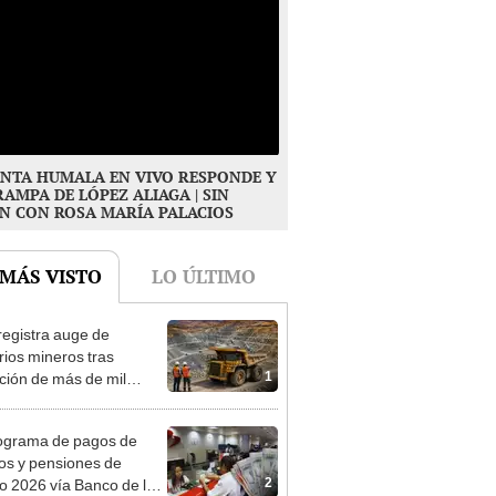
NTA HUMALA EN VIVO RESPONDE Y
RAMPA DE LÓPEZ ALIAGA | SIN
N CON ROSA MARÍA PALACIOS
 MÁS VISTO
LO ÚLTIMO
registra auge de
orios mineros tras
1
ación de más de mil
siones para explorar
 y oro
ograma de pagos de
os y pensiones de
2
o 2026 vía Banco de la