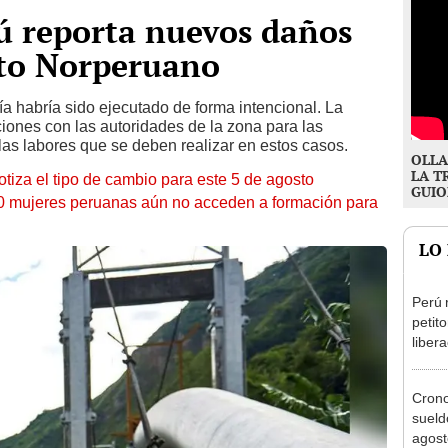
ú reporta nuevos daños
cto Norperuano
ría habría sido ejecutado de forma intencional. La
iones con las autoridades de la zona para las
 las labores que se deben realizar en estos casos.
OLLA
LA T
otiza el tipo de cambio para este 5 de agosto
GUIO
10 mujeres peruanas aún no acceden a formación para
LO
Perú 
petit
liber
conce
cobre
Cron
sueld
agost