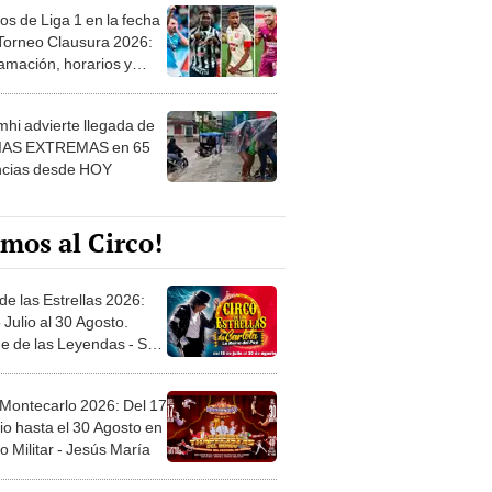
os de Liga 1 en la fecha
 Torneo Clausura 2026:
amación, horarios y
 ver
hi advierte llegada de
IAS EXTREMAS en 65
ncias desde HOY
mos al Circo!
de las Estrellas 2026:
 Julio al 30 Agosto.
e de las Leyendas - San
l
 Montecarlo 2026: Del 17
io hasta el 30 Agosto en
o Militar - Jesús María