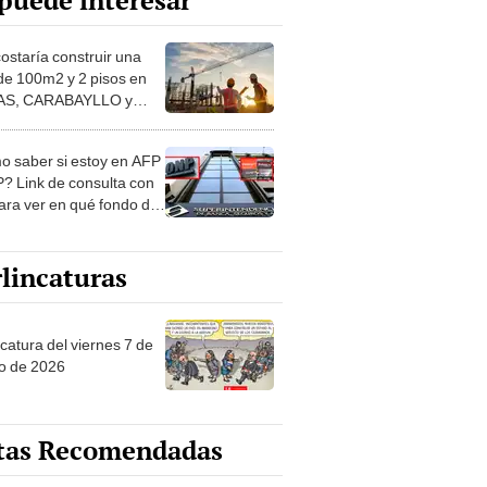
puede interesar
costaría construir una
de 100m2 y 2 pisos en
S, CARABAYLLO y
distritos de LIMA
TE
 saber si estoy en AFP
? Link de consulta con
ara ver en qué fondo de
ones estás
lincaturas
catura del viernes 7 de
o de 2026
tas Recomendadas