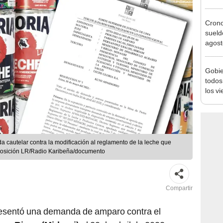
Ejecu
Cron
sueld
agost
Nació
depós
Gobie
todos
los v
julio
cautelar contra la modificación al reglamento de la leche que
omposición LR/Radio Karibeña/documento
Compartir
esentó una demanda de amparo contra el