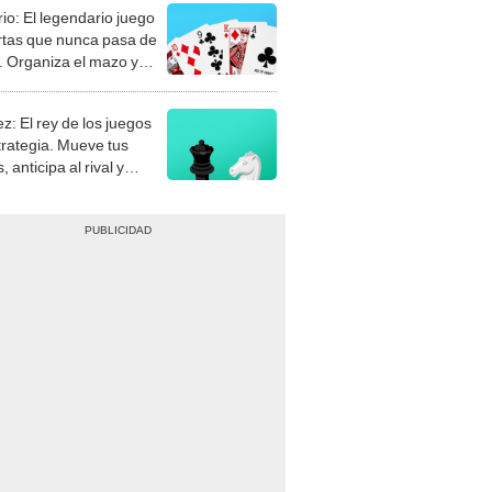
rio: El legendario juego
rtas que nunca pasa de
 Organiza el mazo y
stra tu habilidad.
z: El rey de los juegos
trategia. Mueve tus
, anticipa al rival y
gue el jaque mate.