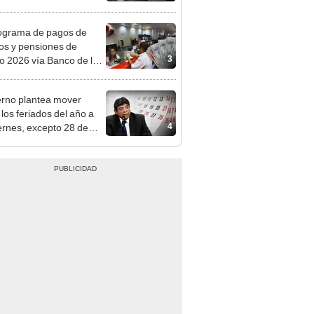
tivo
ograma de pagos de
os y pensiones de
3
o 2026 vía Banco de la
n: conoce las fechas de
ito
rno plantea mover
 los feriados del año a
4
iernes, excepto 28 de
, Navidad y Año Nuevo