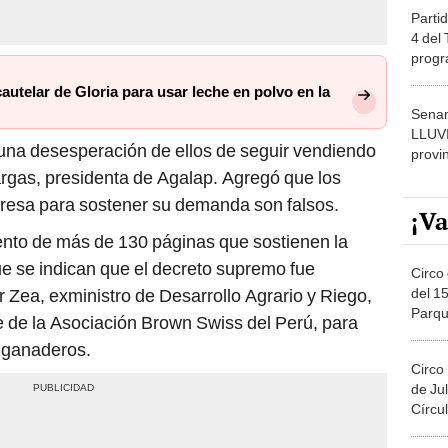
Partid
4 del
progr
dónde
utelar de Gloria para usar leche en polvo en la
Senam
LLUV
una desesperación de ellos de seguir vendiendo
provi
Vargas, presidenta de Agalap. Agregó que los
resa para sostener su demanda son falsos.
¡Va
nto de más de 130 páginas que sostienen la
e se indican que el decreto supremo fue
Circo 
del 15
Zea, exministro de Desarrollo Agrario y Riego,
Parqu
e de la Asociación Brown Swiss del Perú, para
Migue
 ganaderos.
Circo
de Jul
Círcul