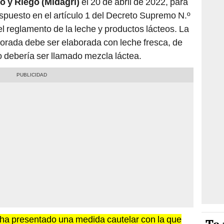
io y Riego (Midagri)
el 20 de abril de 2022,
para
dispuesto en el artículo 1 del Decreto Supremo N.º
l reglamento de la leche y productos lácteos. La
orada debe ser elaborada con leche fresca, de
o debería ser llamado mezcla láctea.
ha presentado una medida cautelar con la que