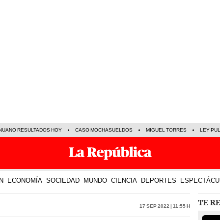
NUANO RESULTADOS HOY
CASO MOCHASUELDOS
MIGUEL TORRES
LEY PU
N
ECONOMÍA
SOCIEDAD
MUNDO
CIENCIA
DEPORTES
ESPECTÁCU
TE R
17 Sep 2022 | 11:55 h