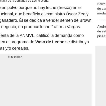
ntalla de la demanda de Leche Gloria
Solita
 en polvo porque no hay leche (fresca) en el
de ca
moda.
ucional, que beneficia al exministro Óscar Zea y
demue
s ganadero. Él se dedica a vender semen de Brown
 negocio, no produce leche,” afirma Vargas.
Ajedre
de es
sidenta de la ANMVL, calificó la demanda como
piezas
consi
e en el programa de
Vaso de Leche
se distribuya
as y/o cereales.