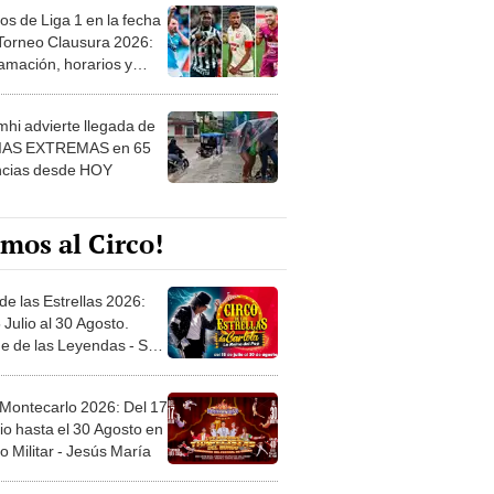
os de Liga 1 en la fecha
 Torneo Clausura 2026:
amación, horarios y
 ver
hi advierte llegada de
IAS EXTREMAS en 65
ncias desde HOY
mos al Circo!
de las Estrellas 2026:
 Julio al 30 Agosto.
e de las Leyendas - San
l
 Montecarlo 2026: Del 17
io hasta el 30 Agosto en
o Militar - Jesús María