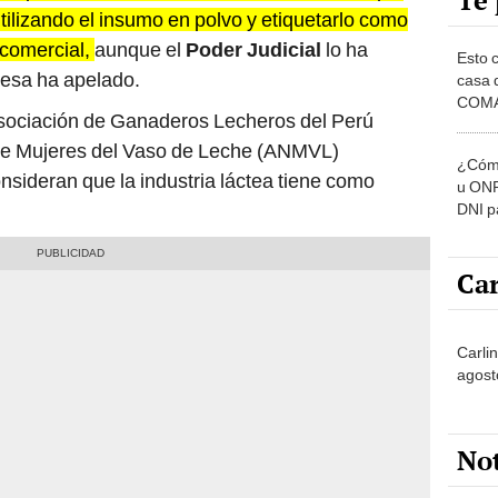
Te 
utilizando el insumo en polvo y etiquetarlo como
 comercial,
aunque el
Poder Judicial
lo ha
Esto 
resa ha apelado.
casa 
COMA
Asociación de Ganaderos Lecheros del Perú
otros 
NOR
 de Mujeres del Vaso de Leche (ANMVL)
¿Cómo
nsideran que la industria láctea tiene como
u ONP
DNI p
pensi
Car
Carlin
agost
No