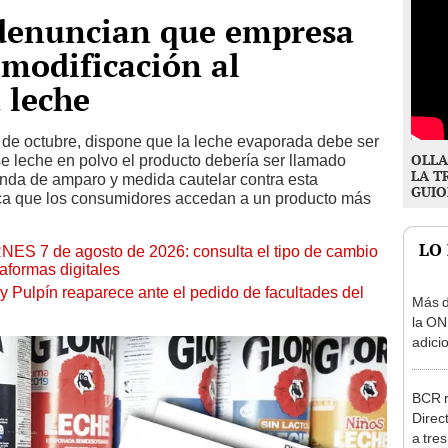
 denuncian que empresa
 modificación al
 leche
4 de octubre, dispone que la leche evaporada debe ser
OLLA
e leche en polvo el producto debería ser llamado
LA T
nda de amparo y medida cautelar contra esta
GUIO
sca que los consumidores accedan a un producto más
LO
RNES 7 de agosto de 2026: consulta el tipo de cambio
aformas digitales
y Pulpín reaparece ante el pedido de facultades del
Más d
la ON
adici
agost
BCR r
Direc
a tre