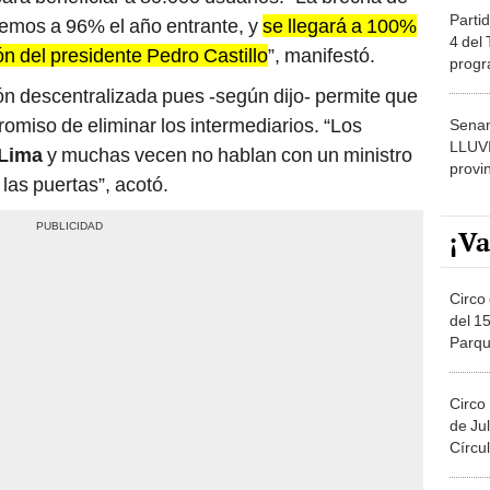
Partid
emos a 96% el año entrante, y
se llegará a 100%
4 del
ón del presidente Pedro Castillo
”, manifestó.
progr
dónde
ión descentralizada pues -según dijo- permite que
miso de eliminar los intermediarios. “Los
Senam
LLUV
Lima
y muchas vecen no hablan con un ministro
provi
las puertas”, acotó.
¡Va
Circo 
del 15
Parqu
Migue
Circo
de Jul
Círcul