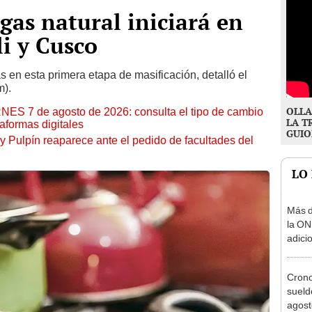
gas natural iniciará en
i y Cusco
s en esta primera etapa de masificación, detalló el
m).
OLLA
RNES 7 de agosto de 2026: consulta el tipo de cambio
LA T
aformas digitales
GUIO
y Pulpín reaparece ante el pedido de facultades del
LO
Más d
la ON
adici
agost
Cron
sueld
agost