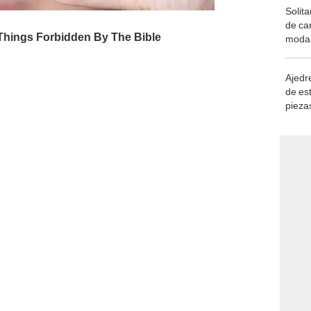
Solita
de ca
moda.
demue
Ajedre
de es
piezas
consi