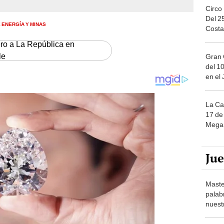
Circo
Del 2
E ENERGÍA Y MINAS
Costa
ero a La República en
le
Gran 
del 10
en el
La Ca
17 de 
Mega 
Ju
Maste
palab
nuest