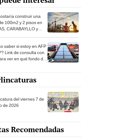
puede interesar
costaría construir una
de 100m2 y 2 pisos en
S, CARABAYLLO y
distritos de LIMA
TE
 saber si estoy en AFP
? Link de consulta con
ara ver en qué fondo de
ones estás
lincaturas
catura del viernes 7 de
o de 2026
tas Recomendadas