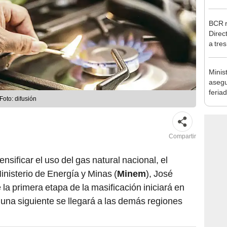
Nació
depós
BCR r
Direc
a tre
Ejecu
Minis
asegu
feria
Foto: difusión
se au
Compartir
ensificar el uso del gas natural nacional, el
Ministerio de Energía y Minas (
Minem
), José
la primera etapa de la masificación iniciará en
una siguiente se llegará a las demás regiones