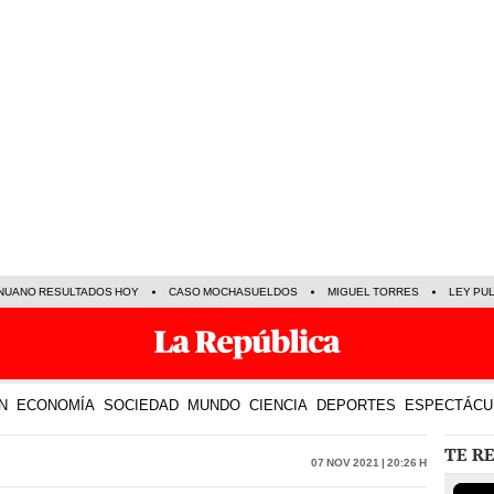
NUANO RESULTADOS HOY
CASO MOCHASUELDOS
MIGUEL TORRES
LEY PU
N
ECONOMÍA
SOCIEDAD
MUNDO
CIENCIA
DEPORTES
ESPECTÁCU
TE R
07 Nov 2021 | 20:26 h