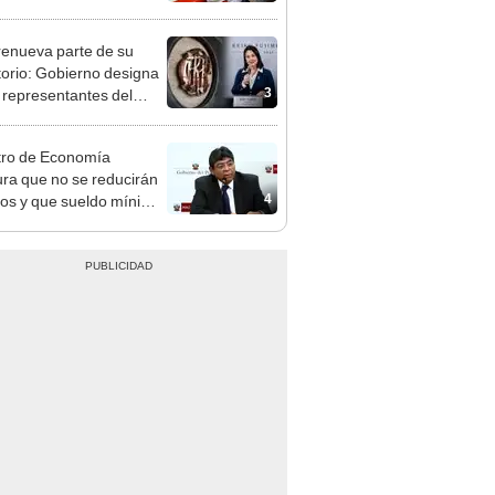
n: conoce las fechas de
ito
enueva parte de su
torio: Gobierno designa
3
s representantes del
tivo
tro de Economía
ra que no se reducirán
4
dos y que sueldo mínimo
mentará en dos etapas