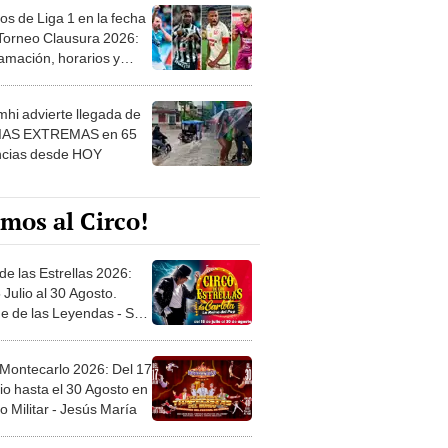
os de Liga 1 en la fecha
 Torneo Clausura 2026:
amación, horarios y
 ver
hi advierte llegada de
IAS EXTREMAS en 65
ncias desde HOY
mos al Circo!
de las Estrellas 2026:
 Julio al 30 Agosto.
e de las Leyendas - San
l
 Montecarlo 2026: Del 17
io hasta el 30 Agosto en
o Militar - Jesús María