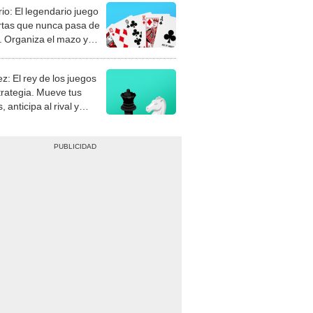
rio: El legendario juego
rtas que nunca pasa de
 Organiza el mazo y
stra tu habilidad.
z: El rey de los juegos
trategia. Mueve tus
, anticipa al rival y
gue el jaque mate.