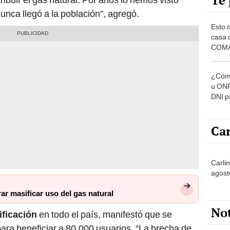
Te 
nunca llegó a la población”, agregó.
Esto 
casa 
COMA
otros 
NOR
¿Cómo
u ONP
DNI p
pensi
Car
Carlin
agost
rar masificar uso del gas natural
No
ificación
en todo el país, manifestó que se
para beneficiar a 80.000 usuarios. “La brecha de