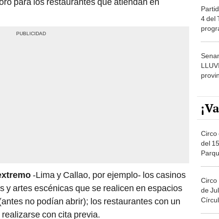
oro para los restaurantes que atiendan en
Partid
4 del
progr
dónde
Senam
LLUV
provi
¡Va
Circo 
del 15
Parqu
Migue
 extremo
-Lima y Callao, por ejemplo- los casinos
Circo
 y artes escénicas que se realicen en espacios
de Jul
Círcul
antes no podían abrir); los restaurantes con un
realizarse con cita previa.