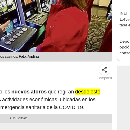
agost
INEI:
1,43%
tasa 
Depós
opció
cons
los casinos. Foto: Andina
Compartir
o los
nuevos aforos
que regirán
desde este
s actividades económicas, ubicadas en los
a emergencia sanitaria de la COVID-19.