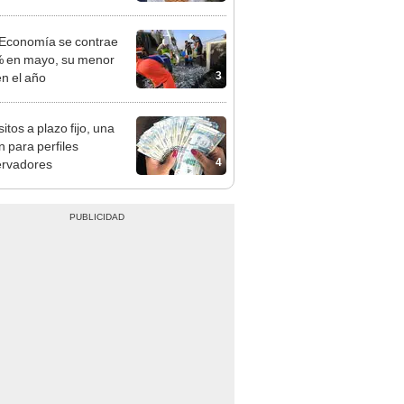
o
 Economía se contrae
 en mayo, su menor
3
en el año
itos a plazo fijo, una
n para perfiles
4
ervadores