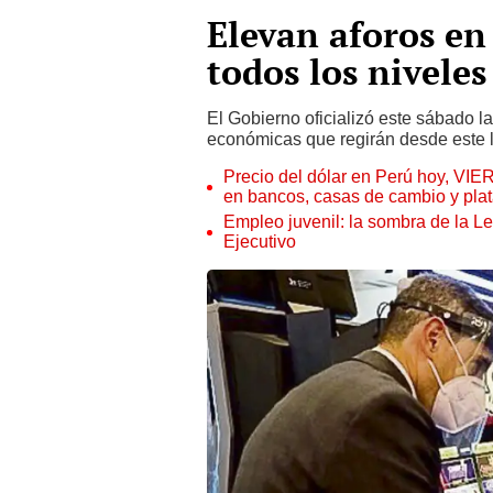
Elevan aforos en
todos los niveles
El Gobierno oficializó este sábado 
económicas que regirán desde este l
Precio del dólar en Perú hoy, VIE
en bancos, casas de cambio y plat
Empleo juvenil: la sombra de la Le
Ejecutivo