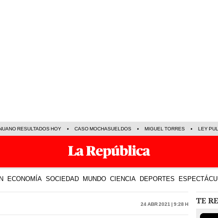
NUANO RESULTADOS HOY
CASO MOCHASUELDOS
MIGUEL TORRES
LEY PU
N
ECONOMÍA
SOCIEDAD
MUNDO
CIENCIA
DEPORTES
ESPECTÁCU
TE R
24 Abr 2021 | 9:28 h