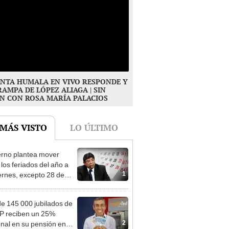
NTA HUMALA EN VIVO RESPONDE Y
RAMPA DE LÓPEZ ALIAGA | SIN
N CON ROSA MARÍA PALACIOS
 MÁS VISTO
LO ÚLTIMO
rno plantea mover
 los feriados del año a
1
iernes, excepto 28 de
, Navidad y Año Nuevo
e 145 000 jubilados de
P reciben un 25%
2
onal en su pensión en