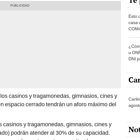
Te 
Esto 
casa 
COMA
otros 
NOR
¿Cómo
u ONP
DNI p
pensi
Car
 los casinos y tragamonedas, gimnasios, cines y
Carlin
en espacio cerrado tendrán un aforo máximo del
agost
os casinos y tragamonedas, gimnasios, cines y
No
rado) podrán atender al 30% de su capacidad.