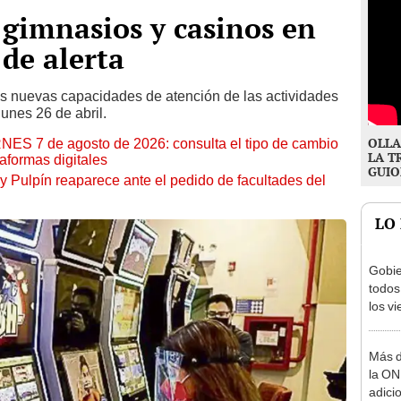
 gimnasios y casinos en
 de alerta
las nuevas capacidades de atención de las actividades
unes 26 de abril.
OLLA
RNES 7 de agosto de 2026: consulta el tipo de cambio
LA T
aformas digitales
GUIO
y Pulpín reaparece ante el pedido de facultades del
LO
Gobie
todos
los v
julio
Más d
la ON
adici