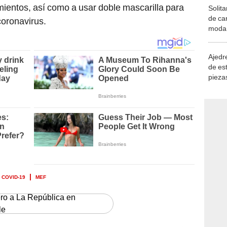
mientos, así como a usar doble mascarilla para
Solita
de ca
coronavirus.
moda.
demue
Ajedre
de es
piezas
consi
COVID-19
MEF
ero a La República en
le