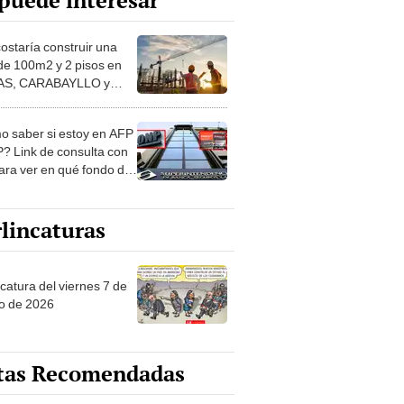
puede interesar
costaría construir una
de 100m2 y 2 pisos en
S, CARABAYLLO y
distritos de LIMA
TE
 saber si estoy en AFP
? Link de consulta con
ara ver en qué fondo de
ones estás
lincaturas
catura del viernes 7 de
o de 2026
tas Recomendadas