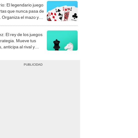
rio: El legendario juego
rtas que nunca pasa de
 Organiza el mazo y
stra tu habilidad.
z: El rey de los juegos
trategia. Mueve tus
, anticipa al rival y
gue el jaque mate.