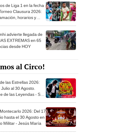
os de Liga 1 en la fecha
 Torneo Clausura 2026:
amación, horarios y
 ver
hi advierte llegada de
IAS EXTREMAS en 65
ncias desde HOY
mos al Circo!
de las Estrellas 2026:
 Julio al 30 Agosto.
e de las Leyendas - San
l
 Montecarlo 2026: Del 17
io hasta el 30 Agosto en
o Militar - Jesús María