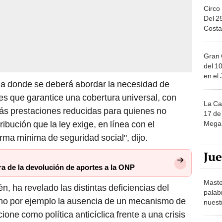
Circo
Del 2
Costa
Gran 
del 10
en el
ia donde se deberá abordar la necesidad de
s que garantice una cobertura universal, con
La Ca
más prestaciones reducidas para quienes no
17 de 
ibución que la ley exige, en línea con el
Mega 
ma mínima de seguridad social", dijo.
Ju
a de la devolución de aportes a la ONP
Maste
én, ha revelado las distintas deficiencias del
palab
omo por ejemplo la ausencia de un mecanismo de
nuest
one como política anticíclica frente a una crisis