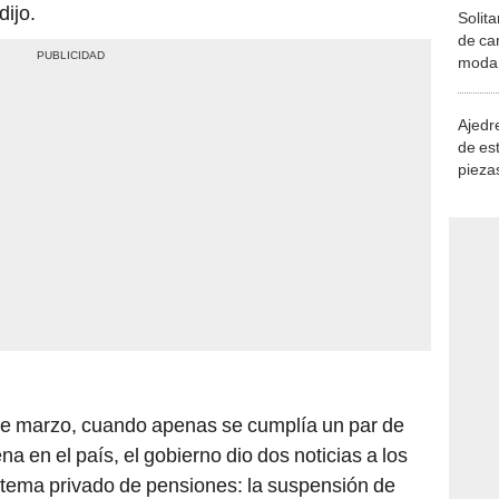
ijo.
Solita
de ca
moda.
demue
Ajedre
de es
piezas
consi
 de marzo, cuando apenas se cumplía un par de
a en el país, el gobierno dio dos noticias a los
stema privado de pensiones: la suspensión de