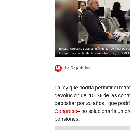
El dato. Al mes se destinan más de S/ 400 millones pa
los aportes; el resto, del Tesoro Público, según el MEF
La República
La ley que podría permitir el reti
devolución del 100% de las contr
depositar por 20 años –que podr
Congreso
– no solucionaría un p
pensiones.