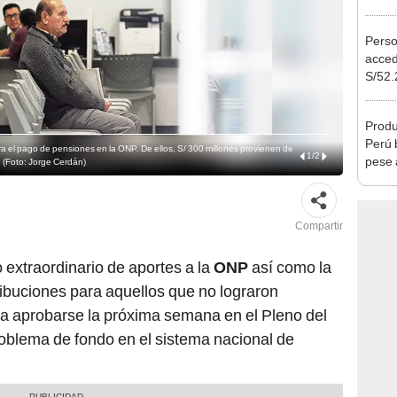
Ejecu
Perso
acced
S/52.
vivie
regla
Produ
Perú 
ra el pago de pensiones en la ONP. De ellos, S/ 300 millones provienen de
1
/
2
pese 
. (Foto: Jorge Cerdán)
Compartir
ro extraordinario de aportes a la
ONP
así como la
ibuciones para aquellos que no lograron
ía aprobarse la próxima semana en el Pleno del
roblema de fondo en el sistema nacional de