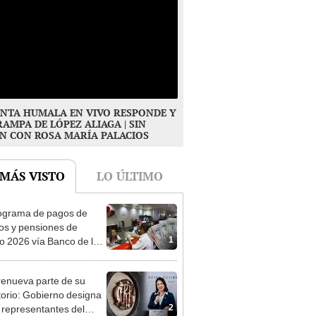
NTA HUMALA EN VIVO RESPONDE Y
RAMPA DE LÓPEZ ALIAGA | SIN
N CON ROSA MARÍA PALACIOS
 MÁS VISTO
LO ÚLTIMO
ograma de pagos de
os y pensiones de
1
o 2026 vía Banco de la
n: conoce las fechas de
ito
enueva parte de su
torio: Gobierno designa
2
s representantes del