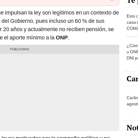
Te 
e impulsan la ley son legítimos en un contexto de
Esto 
 del Gobierno, pues incluso un 60 % de sus
casa 
COMA
r 20 años y actualmente no reciben pensión, se
otros 
ne el aporte mínimo a la
ONP
.
NOR
¿Cómo
u ONP
DNI p
pensi
Car
Carli
agost
No