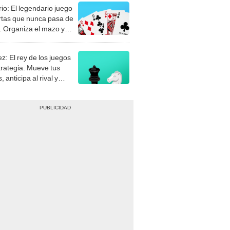
rio: El legendario juego
rtas que nunca pasa de
 Organiza el mazo y
stra tu habilidad.
z: El rey de los juegos
trategia. Mueve tus
, anticipa al rival y
gue el jaque mate.