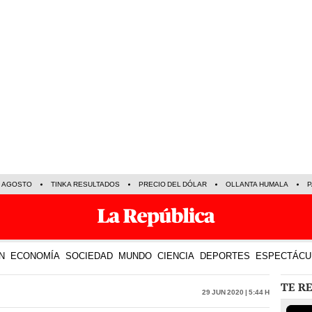
E AGOSTO
TINKA RESULTADOS
PRECIO DEL DÓLAR
OLLANTA HUMALA
P
N
ECONOMÍA
SOCIEDAD
MUNDO
CIENCIA
DEPORTES
ESPECTÁCU
TE R
29 Jun 2020 | 5:44 h