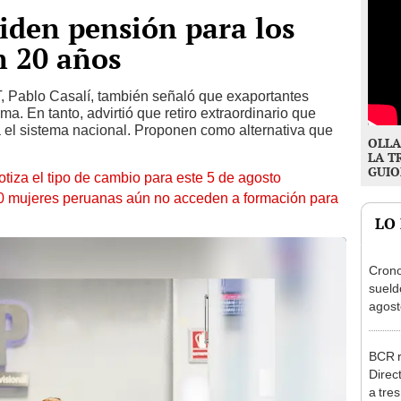
iden pensión para los
n 20 años
T, Pablo Casalí, también señaló que exaportantes
ma. En tanto, advirtió que retiro extraordinario que
ía el sistema nacional. Proponen como alternativa que
OLLA
LA T
GUIO
otiza el tipo de cambio para este 5 de agosto
10 mujeres peruanas aún no acceden a formación para
LO
Cron
sueld
agost
Nació
depós
BCR r
Direc
a tre