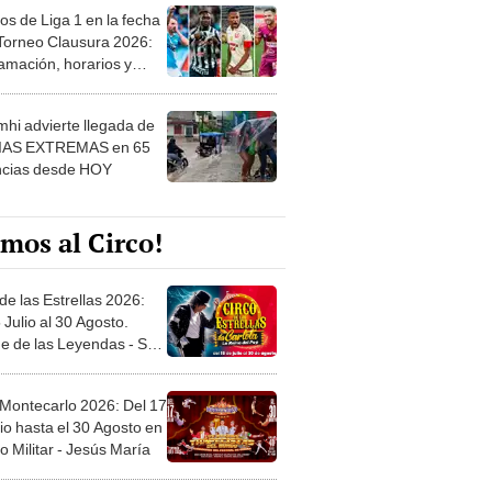
os de Liga 1 en la fecha
 Torneo Clausura 2026:
amación, horarios y
 ver
hi advierte llegada de
IAS EXTREMAS en 65
ncias desde HOY
mos al Circo!
de las Estrellas 2026:
 Julio al 30 Agosto.
e de las Leyendas - San
l
 Montecarlo 2026: Del 17
io hasta el 30 Agosto en
o Militar - Jesús María