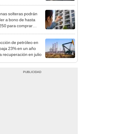
tivo
nas solteras podrán
er a bono de hasta
3
250 para comprar
nda tras nuevo
mento
cción de petróleo en
baja 23% en un año
4
a recuperación en julio