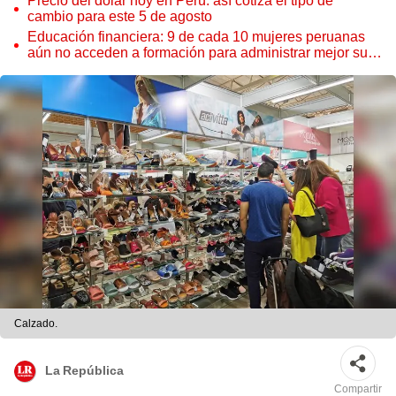
Precio del dólar hoy en Perú: así cotiza el tipo de
cambio para este 5 de agosto
Educación financiera: 9 de cada 10 mujeres peruanas
aún no acceden a formación para administrar mejor su
dinero
Calzado.
La República
Compartir