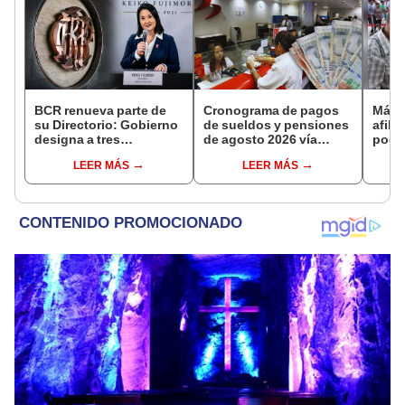
BCR renueva parte de
Cronograma de pagos
Más d
su Directorio: Gobierno
de sueldos y pensiones
afili
designa a tres
de agosto 2026 vía
podrá
representantes del
Banco de la Nación:
segú
LEER MÁS
LEER MÁS
Ejecutivo
conoce las fechas de
depósito