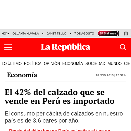
HOY
OLLANTA HUMALA
JANET TELLO
7 DE AGOSTO
TINKA RESULTADOS
LO ÚLTIMO
POLÍTICA
OPINIÓN
ECONOMÍA
SOCIEDAD
MUNDO
CIE
Economía
18 Nov 2019 | 15:52 h
El 42% del calzado que se
vende en Perú es importado
El consumo per cápita de calzados en nuestro
país es de 3.6 pares por año.