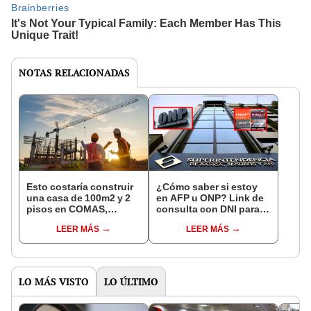
NOTAS RELACIONADAS
Esto costaría construir
¿Cómo saber si estoy
una casa de 100m2 y 2
en AFP u ONP? Link de
pisos en COMAS,
consulta con DNI para
CARABAYLLO y otros
ver en qué fondo de
LEER MÁS
LEER MÁS
distritos de LIMA
pensiones estás
NORTE
LO MÁS VISTO
LO ÚLTIMO