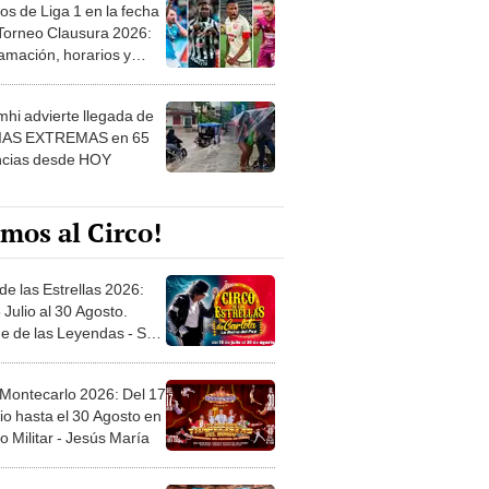
os de Liga 1 en la fecha
 Torneo Clausura 2026:
amación, horarios y
 ver
hi advierte llegada de
IAS EXTREMAS en 65
ncias desde HOY
mos al Circo!
de las Estrellas 2026:
 Julio al 30 Agosto.
e de las Leyendas - San
l
 Montecarlo 2026: Del 17
io hasta el 30 Agosto en
o Militar - Jesús María