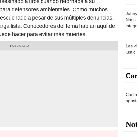
 asesinado a tiros cuando retornaba a su
ler para defensores ambientales. Como muchos
Johny 
 escuchado a pesar de sus múltiples denuncias.
Nasca
arga lista. Conocedores del tema hablan aquí de
integ
 puede hacer para evitar más muertes.
Las v
justic
Car
Carli
agost
No