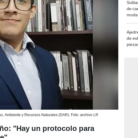
Solita
de ca
moda.
demue
Ajedre
de es
piezas
consi
, Ambiente y Recursos Naturales (DAR). Foto: archivo LR
ño: "Hay un protocolo para
ve"