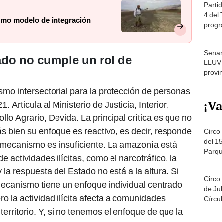
Partid
4 del
como modelo de integración
progr
dónde
Senam
ado no cumple un rol de
LLUV
provi
mo intersectorial para la protección de personas
¡Va
 Articula al Ministerio de Justicia, Interior,
llo Agrario, Devida. La principal crítica es que no
s bien su enfoque es reactivo, es decir, responde
Circo 
del 15
mecanismo es insuficiente. La amazonía está
Parqu
 actividades ilícitas, como el narcotráfico, la
Migue
 y la respuesta del Estado no está a la altura. Si
Circo
canismo tiene un enfoque individual centrado
de Jul
o la actividad ilícita afecta a comunidades
Círcul
erritorio. Y, si no tenemos el enfoque de que la