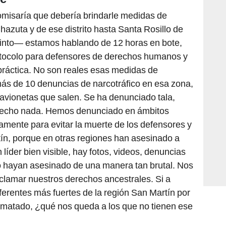
omisaría que debería brindarle medidas de
Chazuta y de ese distrito hasta Santa Rosillo de
nto— estamos hablando de 12 horas en bote,
otocolo para defensores de derechos humanos y
 práctica. No son reales esas medidas de
más de 10 denuncias de narcotráfico en esa zona,
y avionetas que salen. Se ha denunciado tala,
ha hecho nada. Hemos denunciado en ámbitos
tamente para evitar la muerte de los defensores y
ín, porque en otras regiones han asesinado a
íder bien visible, hay fotos, videos, denuncias
o hayan asesinado de una manera tan brutal. Nos
eclamar nuestros derechos ancestrales. Si a
ferentes más fuertes de la región San Martín por
han matado, ¿qué nos queda a los que no tienen ese