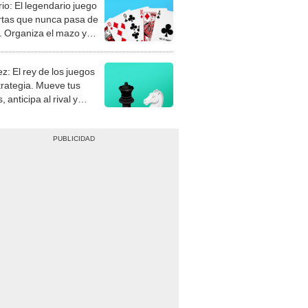
rio: El legendario juego
rtas que nunca pasa de
 Organiza el mazo y
stra tu habilidad.
z: El rey de los juegos
trategia. Mueve tus
, anticipa al rival y
gue el jaque mate.