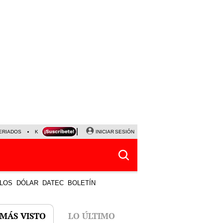
ERIADOS
KEIKO FUJIMORI
NALDY SALDAÑA
INICIAR SESIÓN
JAVIER MILEI
PARTIDOS DE
LOS
DÓLAR
DATEC
BOLETÍN
 MÁS VISTO
LO ÚLTIMO