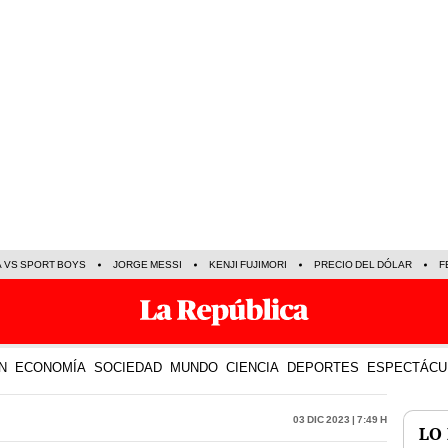
A VS SPORT BOYS
JORGE MESSI
KENJI FUJIMORI
PRECIO DEL DÓLAR
F
N
ECONOMÍA
SOCIEDAD
MUNDO
CIENCIA
DEPORTES
ESPECTÁCU
03 Dic 2023 | 7:49 h
LO