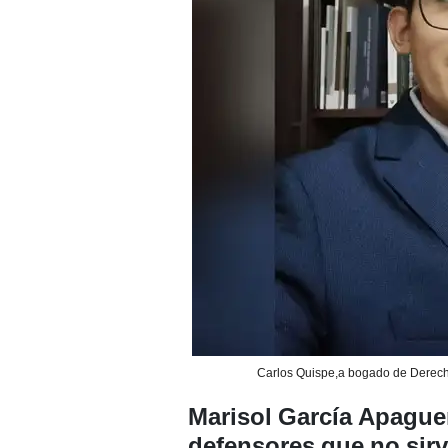
Carlos Quispe,a bogado de Derecho
Marisol García Apague
defensores que no sir