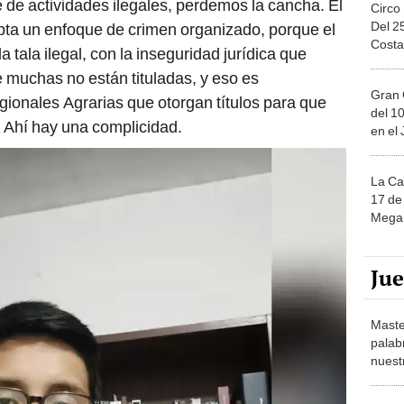
e de actividades ilegales, perdemos la cancha. El
Circo
Del 2
ta un enfoque de crimen organizado, porque el
Costa
a tala ilegal, con la inseguridad jurídica que
 muchas no están tituladas, y eso es
Gran 
ionales Agrarias que otorgan títulos para que
del 10
s. Ahí hay una complicidad.
en el
La Ca
17 de 
Mega 
Ju
Maste
palab
nuest