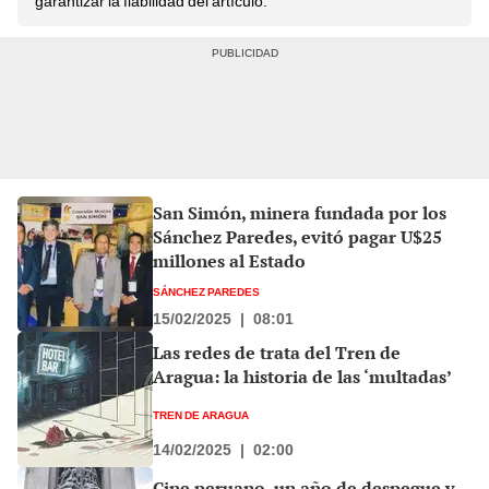
garantizar la fiabilidad del artículo.
San Simón, minera fundada por los
Sánchez Paredes, evitó pagar U$25
millones al Estado
SÁNCHEZ PAREDES
15/02/2025
|
08:01
Las redes de trata del Tren de
Aragua: la historia de las ‘multadas’
TREN DE ARAGUA
14/02/2025
|
02:00
Cine peruano, un año de despegue y