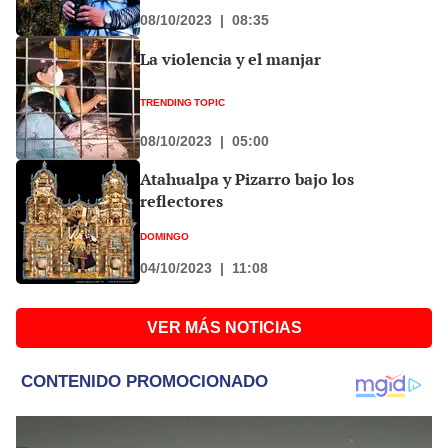
08/10/2023
|
08:35
La violencia y el manjar
TRENDING TOPIC
08/10/2023
|
05:00
Atahualpa y Pizarro bajo los
reflectores
DOMINGO
04/10/2023
|
11:08
VER MÁS NOTICIAS