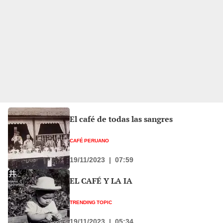
El café de todas las sangres
CAFÉ PERUANO
19/11/2023
|
07:59
EL CAFÉ Y LA IA
TRENDING TOPIC
19/11/2023
|
05:34