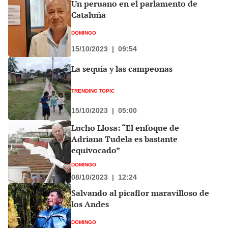
Un peruano en el parlamento de
Cataluña
DOMINGO
15/10/2023
|
09:54
La sequía y las campeonas
TRENDING TOPIC
15/10/2023
|
05:00
Lucho Llosa: “El enfoque de
Adriana Tudela es bastante
equivocado”
DOMINGO
08/10/2023
|
12:24
Salvando al picaflor maravilloso de
los Andes
DOMINGO