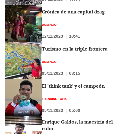
Crónica de una capital drag
DOMINGO
12/11/2023
|
10:41
Turismo en la triple frontera
DOMINGO
05/11/2023
|
08:15
El ‘think tank’ y el campeón
TRENDING TOPIC
05/11/2023
|
05:00
Enrique Galdos, la maestría del
color