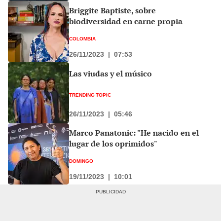
Briggite Baptiste, sobre
biodiversidad en carne propia
COLOMBIA
26/11/2023
|
07:53
Las viudas y el músico
TRENDING TOPIC
26/11/2023
|
05:46
Marco Panatonic: "He nacido en el
lugar de los oprimidos"
DOMINGO
19/11/2023
|
10:01