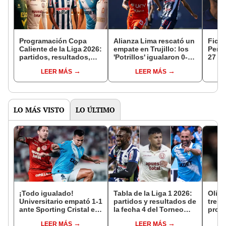
Programación Copa
Alianza Lima rescató un
Ficha
Caliente de la Liga 2026:
empate en Trujillo: los
Perua
partidos, resultados,
'Potrillos' igualaron 0-0
27 EN
horarios y dónde ver la
ante César Vallejo por la
y re
LEER MÁS
LEER MÁS
primera jornada
Copa de la Liga
LO MÁS VISTO
LO ÚLTIMO
¡Todo igualado!
Tabla de la Liga 1 2026:
Olive
Universitario empató 1-1
partidos y resultados de
treme
ante Sporting Cristal en
la fecha 4 del Torneo
provo
el estadio Monumental
Clausura y posiciones
del B
LEER MÁS
LEER MÁS
por el Torneo Clausura
del Acumulado
equip