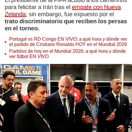
El presidente de la FIFA acudió a los camerinos
para felicitar a Irán tras el
empate con Nueva
Zelanda
; sin embargo, fue expuesto por el
trato discriminatorio que reciben los persas
en el torneo.
Portugal vs RD Congo EN VIVO: a qué hora y dónde ver
el partido de Cristiano Ronaldo HOY en el Mundial 2026
Partidos de hoy en el Mundial 2026: a qué hora y dónde
ver fútbol EN VIVO