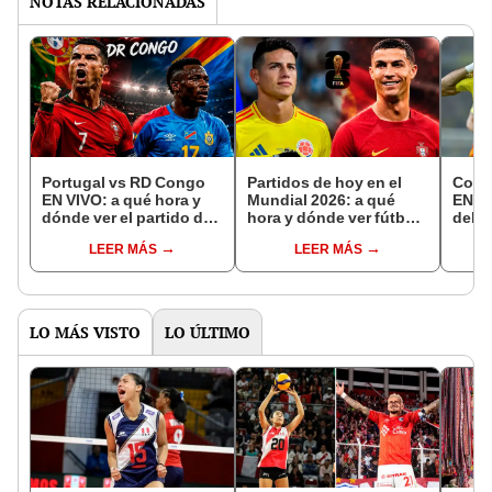
NOTAS RELACIONADAS
Portugal vs RD Congo
Partidos de hoy en el
Colo
EN VIVO: a qué hora y
Mundial 2026: a qué
EN VI
dónde ver el partido de
hora y dónde ver fútbol
del p
Cristiano Ronaldo HOY
EN VIVO
fecha
LEER MÁS
LEER MÁS
en el Mundial 2026
LO MÁS VISTO
LO ÚLTIMO