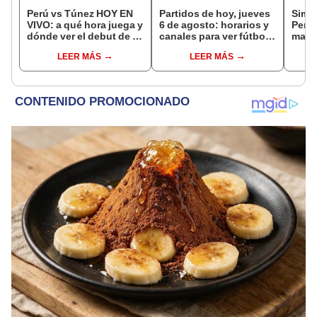
Perú vs Túnez HOY EN
Partidos de hoy, jueves
Simon
VIVO: a qué hora juega y
6 de agosto: horarios y
Perú
dónde ver el debut de la
canales para ver fútbol
mara
selección en el Mundial
EN VIVO
"Est
LEER MÁS
LEER MÁS
Sub 17 de Vóley 2026
lo he
país"