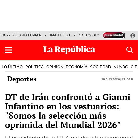
HOY
OLLANTA HUMALA
JANET TELLO
7 DE AGOSTO
TINKA RESULTADOS
LO ÚLTIMO
POLÍTICA
OPINIÓN
ECONOMÍA
SOCIEDAD
MUNDO
CIE
Deportes
18 Jun 2026 | 22:06 h
DT de Irán confrontó a Gianni
Infantino en los vestuarios:
"Somos la selección más
oprimida del Mundial 2026"