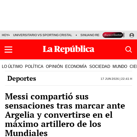
HOY
UNIVERSITARIO VS SPORTING CRISTAL
SINUANO RESULTADOS HOY
CA
LO ÚLTIMO
POLÍTICA
OPINIÓN
ECONOMÍA
SOCIEDAD
MUNDO
CIE
Deportes
17 Jun 2026 | 22:41 h
Messi compartió sus
sensaciones tras marcar ante
Argelia y convertirse en el
máximo artillero de los
Mundiales