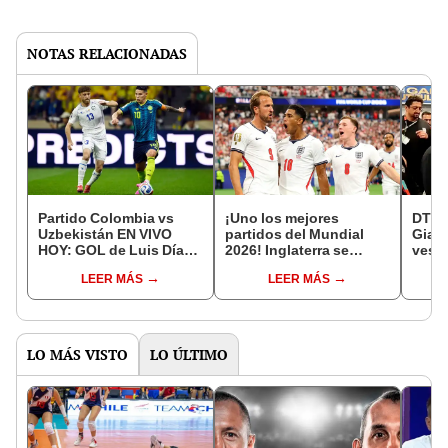
NOTAS RELACIONADAS
Partido Colombia vs
¡Uno los mejores
DT de
Uzbekistán EN VIVO
partidos del Mundial
Giann
HOY: GOL de Luis Díaz y
2026! Inglaterra se
vestu
pone el 2-1 para los
estrena con un triunfo
sele
LEER MÁS
LEER MÁS
colombianos
4-2 sobre Croacia
del M
LO MÁS VISTO
LO ÚLTIMO