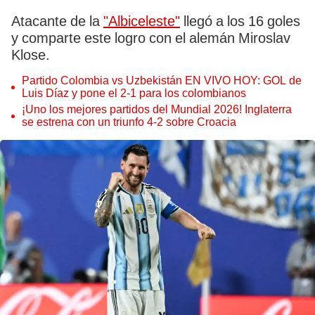
Atacante de la
"Albiceleste"
llegó a los 16 goles
y comparte este logro con el alemán Miroslav
Klose.
Partido Colombia vs Uzbekistán EN VIVO HOY: GOL de
Luis Díaz y pone el 2-1 para los colombianos
¡Uno los mejores partidos del Mundial 2026! Inglaterra
se estrena con un triunfo 4-2 sobre Croacia