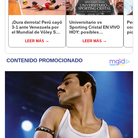
¡Dura derrota! Perú cayó
Universitario vs
Pedr
3-1 ante Venezuela por
Sporting Cristal EN VIVO
con 
el Mundial de Vóley Sub
HOY: posibles
pich
17
alineaciones,
"Nues
LEER MÁS
LEER MÁS
pronóstico, hora y canal
jugad
dónde ver partido por el
Torneo Clausura 2026