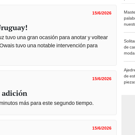
Maste
15/6/2026
palab
nuest
Uruguay!
uz tuvo una gran ocasión para anotar y voltear
Solita
Owais tuvo una notable intervención para
de ca
moda.
demue
Ajedre
de es
15/6/2026
piezas
consi
 adición
7 minutos más para este segundo tiempo.
15/6/2026