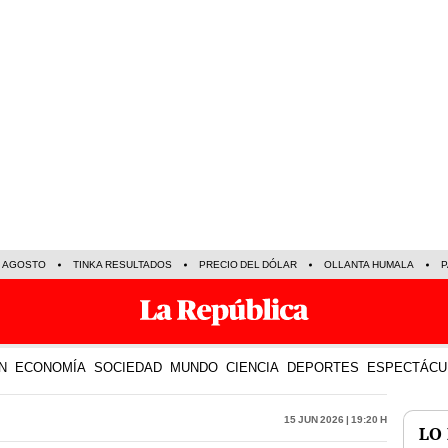
E AGOSTO
TINKA RESULTADOS
PRECIO DEL DÓLAR
OLLANTA HUMALA
P
N
ECONOMÍA
SOCIEDAD
MUNDO
CIENCIA
DEPORTES
ESPECTÁCU
15 Jun 2026 | 19:20 h
LO