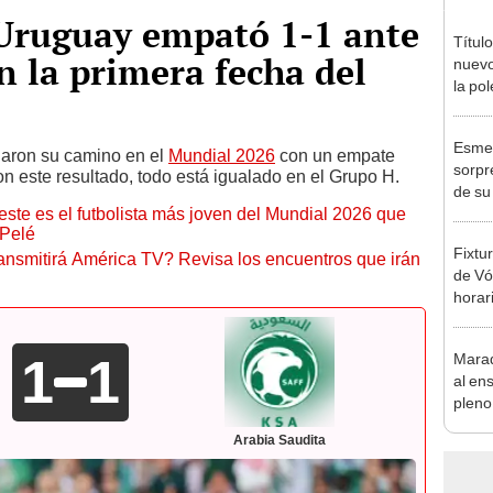
 Uruguay empató 1-1 ante
Título
n la primera fecha del
nuevo
la po
Lima 
Depo
Esme
ciaron su camino en el
Mundial 2026
con un empate
sorpr
on este resultado, todo está igualado en el Grupo H.
de su
ste es el futbolista más joven del Mundial 2026 que
"Va a 
 Pelé
temp
Fixtu
ansmitirá América TV? Revisa los encuentros que irán
de Vó
horar
ver a 
1
1
Marad
al en
pleno
Arabia Saudita