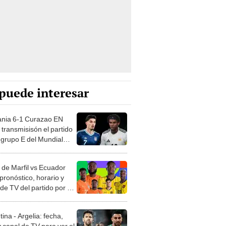
puede interesar
nia 6-1 Curazao EN
 transmisisón el partido
l grupo E del Mundial
 de Marfil vs Ecuador
pronóstico, horario y
de TV del partido por el
al 2026 EN VIVO
ina - Argelia: fecha,
 canal de TV para ver el