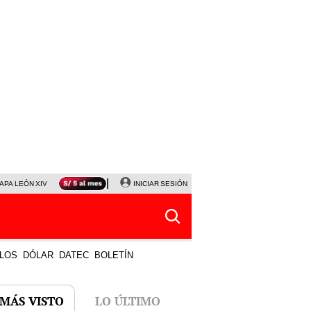
APA LEÓN XIV
NALDY SALDAÑA
INICIAR SESIÓN
LA BELLA LUZ
MAGALY MEDINA
HORÓS
LOS
DÓLAR
DATEC
BOLETÍN
 MÁS VISTO
LO ÚLTIMO