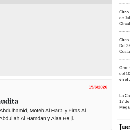
Migue
Circo
de Jul
Círcul
Circo
Del 2
Costa
Gran 
del 10
en el
15/6/2026
La Ca
audita
17 de 
Mega 
Abdulhamid, Moteb Al Harbi y Firas Al
 Abdullah Al Hamdan y Alaa Hejji.
Ju