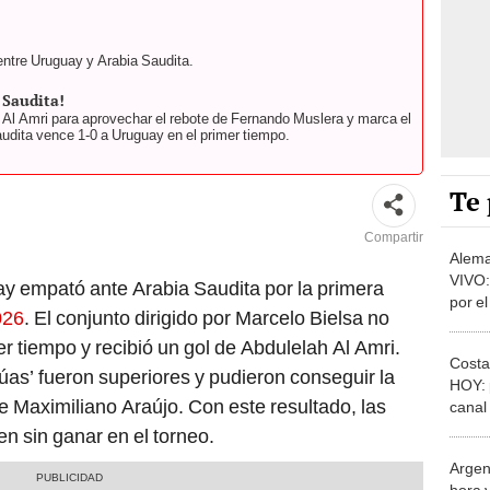
entre Uruguay y Arabia Saudita.
 Saudita!
Al Amri para aprovechar el rebote de Fernando Muslera y marca el
Saudita vence 1-0 a Uruguay en el primer tiempo.
Te 
Compartir
Alema
VIVO:
ay empató ante Arabia Saudita por la primera
por e
026
. El conjunto dirigido por Marcelo Bielsa no
2026
r tiempo y recibió un gol de Abdulelah Al Amri.
Costa
úas’ fueron superiores y pudieron conseguir la
HOY: 
e Maximiliano Araújo. Con este resultado, las
canal 
Mundi
n sin ganar en el torneo.
Argent
hora y