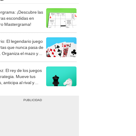
rgrama: ¡Descubre las
ras escondidas en
ro Mastergrama!
rio: El legendario juego
rtas que nunca pasa de
 Organiza el mazo y
stra tu habilidad.
z: El rey de los juegos
trategia. Mueve tus
, anticipa al rival y
gue el jaque mate.