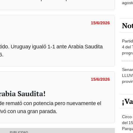
agost
15/6/2026
No
Partid
artido. Uruguay igualó 1-1 ante Arabia Saudita
4 del
progr
6.
dónde
Senam
LLUV
15/6/2026
provi
abia Saudita!
¡Va
de remató con potencia pero nuevamente el
alvó con una gran parada.
Circo 
del 15
Parqu