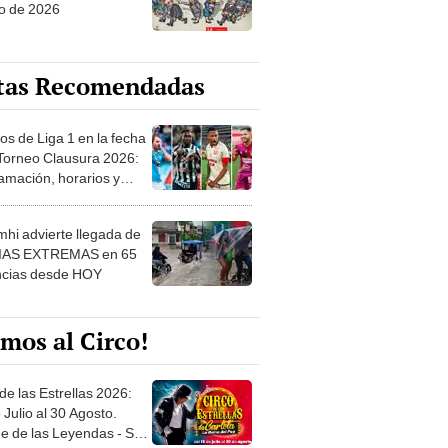
o de 2026
tas Recomendadas
os de Liga 1 en la fecha
 Torneo Clausura 2026:
amación, horarios y
 ver
hi advierte llegada de
IAS EXTREMAS en 65
ncias desde HOY
mos al Circo!
de las Estrellas 2026:
 Julio al 30 Agosto.
e de las Leyendas - San