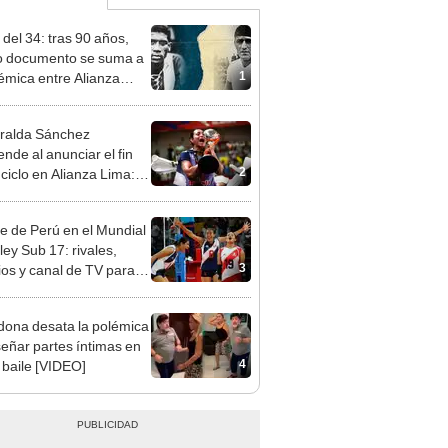
 del 34: tras 90 años,
 documento se suma a
1
lémica entre Alianza
y Universitario de
rtes
ralda Sánchez
ende al anunciar el fin
2
 ciclo en Alianza Lima:
ser mi última
orada"
re de Perú en el Mundial
ley Sub 17: rivales,
3
ios y canal de TV para
la selección en el torneo
ona desata la polémica
señar partes íntimas en
4
 baile [VIDEO]