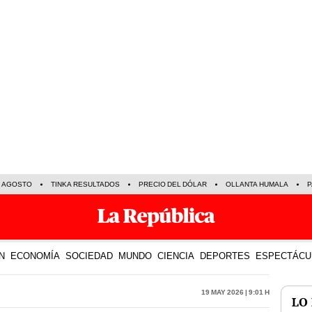
E AGOSTO
TINKA RESULTADOS
PRECIO DEL DÓLAR
OLLANTA HUMALA
P
N
ECONOMÍA
SOCIEDAD
MUNDO
CIENCIA
DEPORTES
ESPECTÁCU
19 May 2026 | 9:01 h
LO