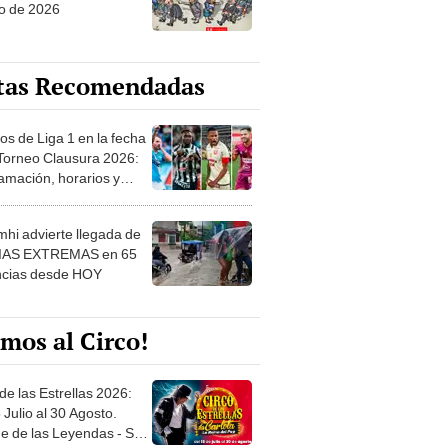
o de 2026
tas Recomendadas
os de Liga 1 en la fecha
 Torneo Clausura 2026:
amación, horarios y
 ver
hi advierte llegada de
IAS EXTREMAS en 65
ncias desde HOY
mos al Circo!
de las Estrellas 2026:
 Julio al 30 Agosto.
e de las Leyendas - San