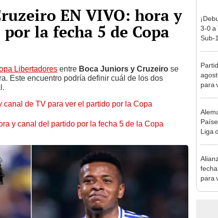
Cruzeiro EN VIVO: hora y
¡Debu
 por la fecha 5 de Copa
3-0 a
Sub-1
Parti
opa Libertadores
entre
Boca Juniors y Cruzeiro
se
agost
. Este encuentro podría definir cuál de los dos
para 
l.
 y canal de TV para ver el partido por la Copa
Alema
Paíse
hora y canal del partido por la fecha 5 de la Copa
Liga 
Alian
fecha
para v
Liga 