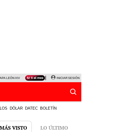
APA LEÓN XIV
NALDY SALDAÑA
INICIAR SESIÓN
LA BELLA LUZ
MAGALY MEDINA
HORÓS
LOS
DÓLAR
DATEC
BOLETÍN
 MÁS VISTO
LO ÚLTIMO