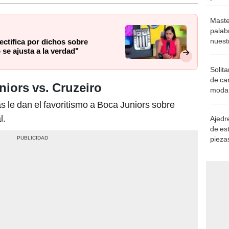
Maste
palab
nuest
rectifica por dichos sobre
se ajusta a la verdad"
Solita
de ca
iors vs. Cruzeiro
moda.
demue
s le dan el favoritismo a Boca Juniors sobre
l.
Ajedre
de es
piezas
consi