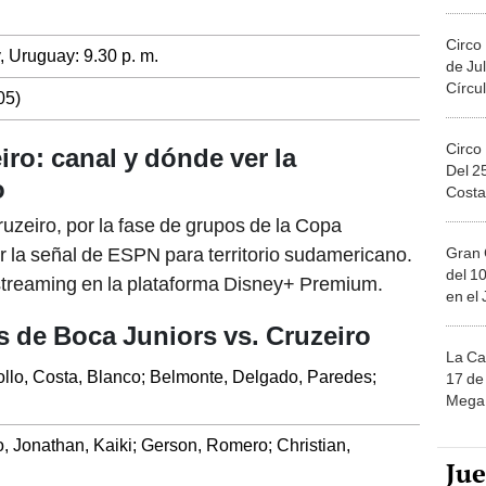
Migue
Circo
, Uruguay: 9.30 p. m.
de Jul
Círcul
05)
Circo
iro: canal y dónde ver la
Del 2
o
Costa
ruzeiro, por la fase de grupos de la Copa
or la señal de ESPN para territorio sudamericano.
Gran 
del 10
 streaming en la plataforma Disney+ Premium.
en el
 de Boca Juniors vs. Cruzeiro
La Ca
ollo, Costa, Blanco; Belmonte, Delgado, Paredes;
17 de 
Mega 
o, Jonathan, Kaiki; Gerson, Romero; Christian,
Ju