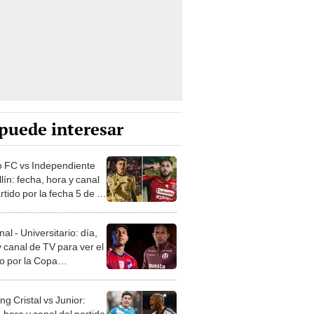
puede interesar
 FC vs Independiente
lín: fecha, hora y canal
rtido por la fecha 5 de la
Libertadores 2026
al - Universitario: día,
 canal de TV para ver el
do por la Copa
tadores 2026
ng Cristal vs Junior:
 hora y canal del partido