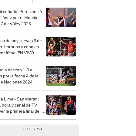
t soñado! Perú venció
 Túnez por el Mundial
1
7 de Vóley 2026
dos de hoy, jueves 6 de
o: horarios y canales
2
ver fútbol EN VIVO
nia derrotó 1-0 a
s por la fecha 4 de la
3
de Naciones 2024
za Lima - San Martín:
, hora y canal de TV
4
er la primera final de la
Peruana de Vóley 2026