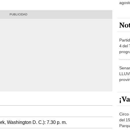
agost
No
Partid
4 del
progr
dónde
Senam
LLUV
provi
¡Va
Circo 
del 15
k, Washington D. C.): 7.30 p. m.
Parqu