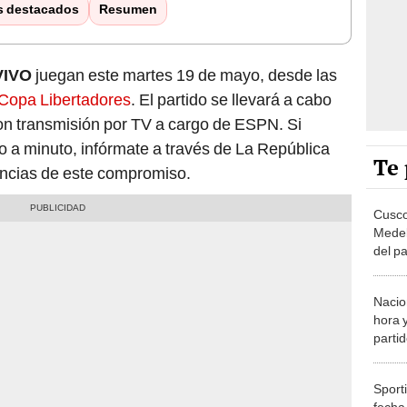
s destacados
Resumen
VIVO
juegan este martes 19 de mayo, desde las
Copa Libertadores
. El partido se llevará a cabo
con transmisión por TV a cargo de ESPN. Si
to a minuto, infórmate a través de La República
Te 
encias de este compromiso.
Cusco
Medel
del pa
Copa 
Nacion
hora y
parti
Liber
Sporti
fecha,