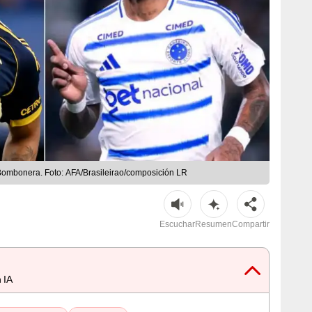
 Bombonera. Foto: AFA/Brasileirao/composición LR
Escuchar
Resumen
Compartir
 IA