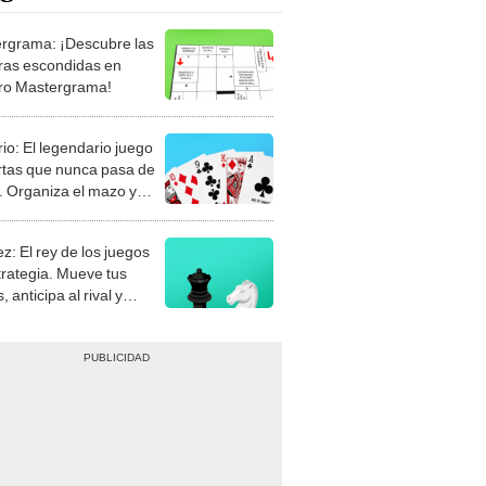
rgrama: ¡Descubre las
ras escondidas en
ro Mastergrama!
rio: El legendario juego
rtas que nunca pasa de
 Organiza el mazo y
stra tu habilidad.
z: El rey de los juegos
trategia. Mueve tus
, anticipa al rival y
gue el jaque mate.