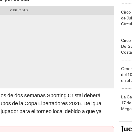
Migue
Circo
de Jul
Círcul
Circo
Del 2
Costa
Gran 
del 10
en el
s de dos semanas Sporting Cristal deberá
La Ca
grupos de la Copa Libertadores 2026. De igual
17 de 
Mega 
jugador para el torneo local debido a que ya
Ju