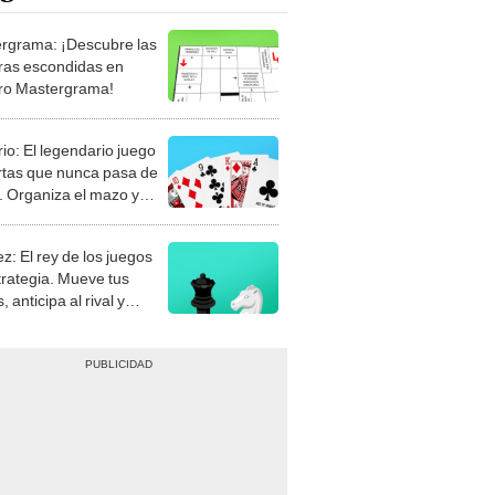
rgrama: ¡Descubre las
ras escondidas en
ro Mastergrama!
rio: El legendario juego
rtas que nunca pasa de
 Organiza el mazo y
stra tu habilidad.
z: El rey de los juegos
trategia. Mueve tus
, anticipa al rival y
gue el jaque mate.