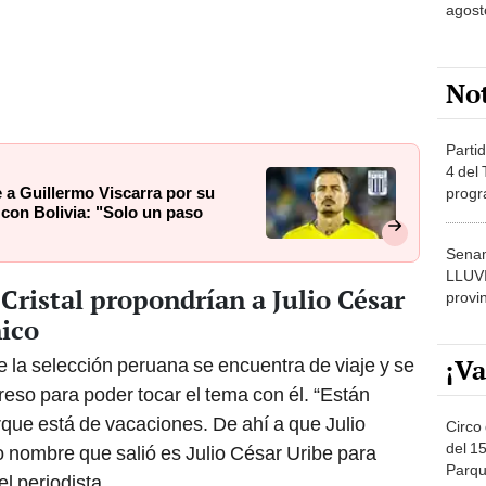
agost
No
Partid
4 del
 a Guillermo Viscarra por su
progr
 con Bolivia: "Solo un paso
dónde
Senam
LLUV
Cristal propondrían a Julio César
provi
ico
¡Va
e la selección peruana se encuentra de viaje y se
reso para poder tocar el tema con él. “Están
que está de vacaciones.
De ahí a que Julio
Circo 
del 15
co nombre que salió es Julio César Uribe para
Parqu
el periodista.