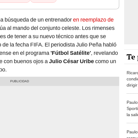
la búsqueda de un entrenador
en reemplazo de
núa al mando del conjunto celeste. Los rimenses
des de tener a su nuevo técnico antes que se
de la fecha FIFA. El periodista Julio Peña habló
mense en el programa
'Fútbol Satélite'
, revelando
Te 
 ve con buenos ojos a
Julio César Uribe
como un
po.
Ricar
condi
dirigi
proye
Paulo
Sporti
la sal
malos
Paulo 
respu