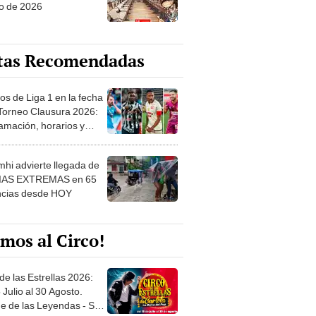
o de 2026
tas Recomendadas
os de Liga 1 en la fecha
 Torneo Clausura 2026:
amación, horarios y
 ver
hi advierte llegada de
IAS EXTREMAS en 65
ncias desde HOY
mos al Circo!
de las Estrellas 2026:
 Julio al 30 Agosto.
e de las Leyendas - San