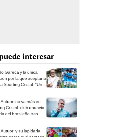
puede interesar
do Gareca y la única
ción por la que aceptaría
r a Sporting Cristal: "Un
cto muy seductor"
 Autuori no va más en
ng Cristal: club anuncia
ida del brasileño tras
 resultados en Liga 1
Autuori y su lapidaria
esta sobre qué destaca