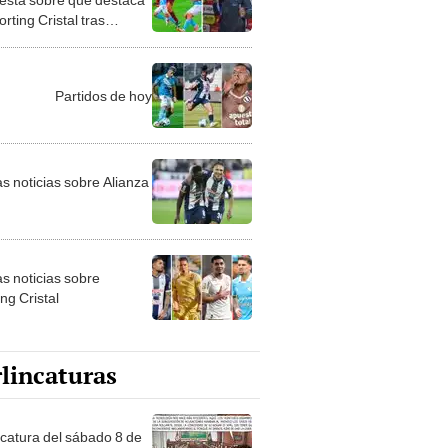
rting Cristal tras
ta ante Los Chankas:
"
Partidos de hoy
as noticias sobre Alianza
as noticias sobre
ng Cristal
lincaturas
ncatura del sábado 8 de