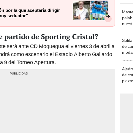
n por la que aceptaría dirigir
Maste
 muy seductor"
palab
nuest
e partido de Sporting Cristal?
Solita
ste será ante CD Moquegua el viernes 3 de abril a
de ca
moda.
endrá como escenario el Estadio Alberto Gallardo
demue
ha 9 del Torneo Apertura.
Ajedre
de es
piezas
consi