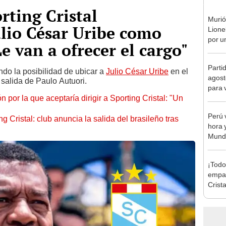
rting Cristal
Murió
lio César Uribe como
Lione
por u
e van a ofrecer el cargo"
enfe
Parti
ando la posibilidad de ubicar a
Julio César Uribe
en el
agost
 salida de Paulo Autuori.
para 
 por la que aceptaría dirigir a Sporting Cristal: "Un
Perú 
 Cristal: club anuncia la salida del brasileño tras
hora y
Mundi
¡Todo
empat
Crista
Monum
Claus