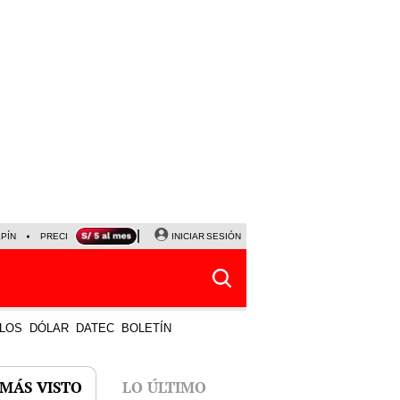
LPÍN
PRECIO DEL DÓLAR
CORTE DE LUZ
INICIAR SESIÓN
VIERNES 7 DE AGOSTO
ALBER
LOS
DÓLAR
DATEC
BOLETÍN
 MÁS VISTO
LO ÚLTIMO