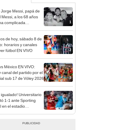
 Jorge Messi, papá de
l Messi, a los 68 años
1
na complicada
rmedad
dos de hoy, sábado 8 de
o: horarios y canales
2
ver fútbol EN VIVO
vs México EN VIVO:
 canal del partido por el
3
al sub 17 de Vóley 2026
 igualado! Universitario
ó 1-1 ante Sporting
4
l en el estadio
ental por el Torneo
ura de la Liga 1 2026