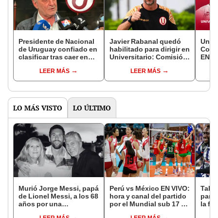
Presidente de Nacional
Javier Rabanal quedó
Unive
de Uruguay confiado en
habilitado para dirigir en
Come
clasificar tras caer en
Universitario: Comisión
EN VI
grupo de Universitario:
de Apelaciones revocó
del p
LEER MÁS
LEER MÁS
"No hay brasileños ni
sanción de 4 fechas
8 de 
argentinos"
LO MÁS VISTO
LO ÚLTIMO
Murió Jorge Messi, papá
Perú vs México EN VIVO:
Tabla
de Lionel Messi, a los 68
hora y canal del partido
parti
años por una
por el Mundial sub 17 de
la fe
complicada enfermedad
Vóley 2026
Claus
LEER MÁS
LEER MÁS