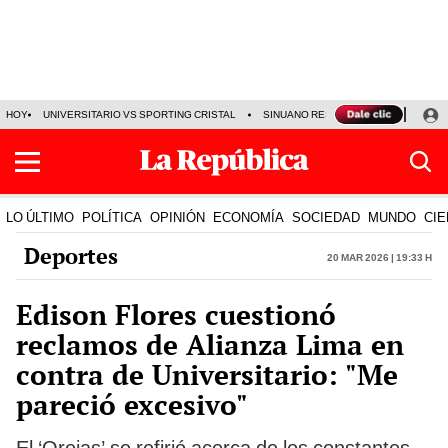
HOY
UNIVERSITARIO VS SPORTING CRISTAL
SINUANO RESULTADOS HOY
CA
LO ÚLTIMO
POLÍTICA
OPINIÓN
ECONOMÍA
SOCIEDAD
MUNDO
CIE
Deportes
20 Mar 2026 | 19:33 h
Edison Flores cuestionó
reclamos de Alianza Lima en
contra de Universitario: "Me
pareció excesivo"