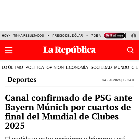
HOY
TINKA RESULTADOS
PRECIO DEL DÓLAR
7 DE AGOSTO
OLLANTA H
LO ÚLTIMO
POLÍTICA
OPINIÓN
ECONOMÍA
SOCIEDAD
MUNDO
CIE
Deportes
04 Jul 2025 | 12:24 h
Canal confirmado de PSG ante
Bayern Múnich por cuartos de
final del Mundial de Clubes
2025