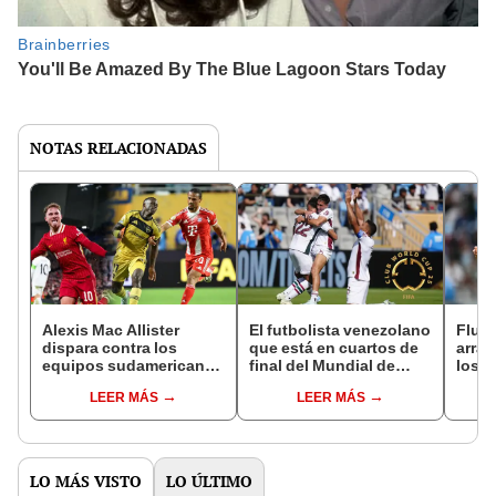
NOTAS RELACIONADAS
Alexis Mac Allister
El futbolista venezolano
Flum
dispara contra los
que está en cuartos de
arran
equipos sudamericanos
final del Mundial de
los c
en el Mundial de Clubes
Clubes y no ha jugado
Mund
LEER MÁS
LEER MÁS
2025: "No tienen
ni un minuto
chances"
LO MÁS VISTO
LO ÚLTIMO