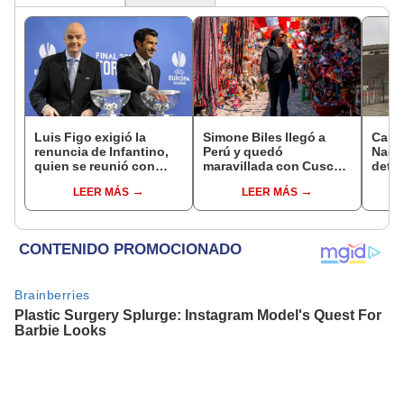
Luis Figo exigió la
Simone Biles llegó a
Canc
renuncia de Infantino,
Perú y quedó
Naci
quien se reunió con
maravillada con Cusco:
deter
funcionarios de la FIFA
"Estoy encantada con
alber
LEER MÁS
LEER MÁS
en Marruecos
lo hermoso que es este
de 2 
país"