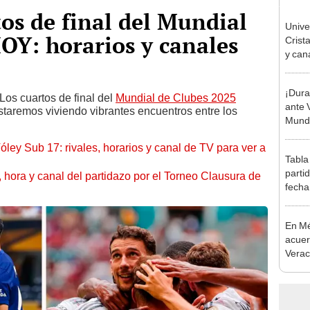
tos de final del Mundial
Unive
OY: horarios y canales
Crist
y can
parti
Claus
¡Dura
Los cuartos de final del
Mundial de Clubes 2025
ante 
staremos viviendo vibrantes encuentros entre los
Mundi
óley Sub 17: rivales, horarios y canal de TV para ver a
Tabla
parti
ía, hora y canal del partidazo por el Torneo Clausura de
fecha
posic
En Mé
acuer
Verac