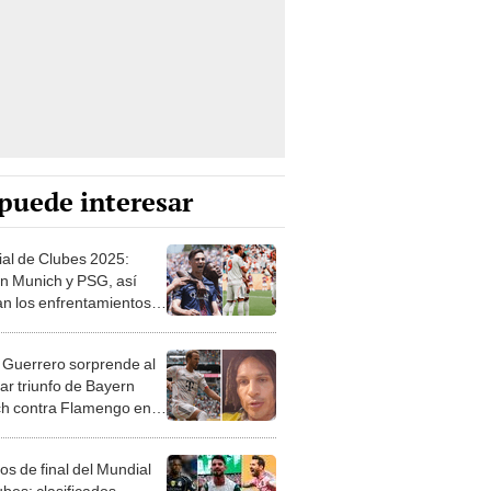
puede interesar
al de Clubes 2025:
n Munich y PSG, así
n los enfrentamientos y
s del torneo FIFA
 Guerrero sorprende al
ar triunfo de Bayern
h contra Flamengo en el
al de Clubes: "Fue justo
ultado"
os de final del Mundial
bes: clasificados,