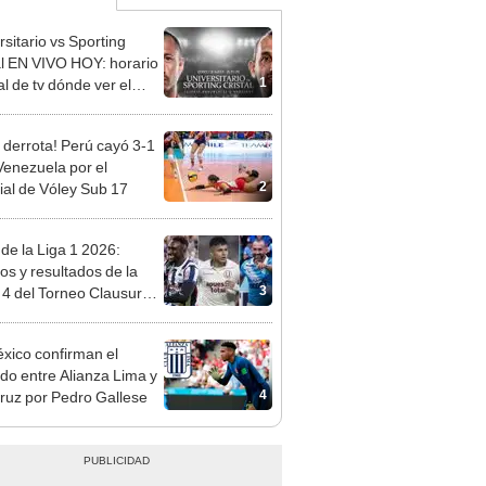
rsitario vs Sporting
al EN VIVO HOY: horario
1
al de tv dónde ver el
do de hoy por el Torneo
ura 2026
 derrota! Perú cayó 3-1
Venezuela por el
2
al de Vóley Sub 17
 de la Liga 1 2026:
dos y resultados de la
3
 4 del Torneo Clausura y
iones del Acumulado
xico confirman el
do entre Alianza Lima y
4
ruz por Pedro Gallese