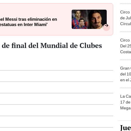
Migue
Circo
de Jul
el Messi tras eliminación en
Círcul
estatuas en Inter Miami'
Circo
 de final del Mundial de Clubes
Del 2
Costa
Gran 
del 10
en el
La Ca
17 de 
Mega 
Ju