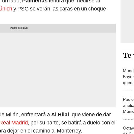
r un lado,
Palmeiras
tendrá que medirse al
únich
y PSG se verán las caras en un choque
Te 
Mundi
Bayer
queda
fecha
Paolo
analiz
Múnic
 de Milán, enfrentará a
Al Hilal
, que viene de dar
Mundi
Real Madrid
, por su parte, se batirá a duelo con el
el res
Octav
ra dejar en el camino al Monterrey.
de Clu