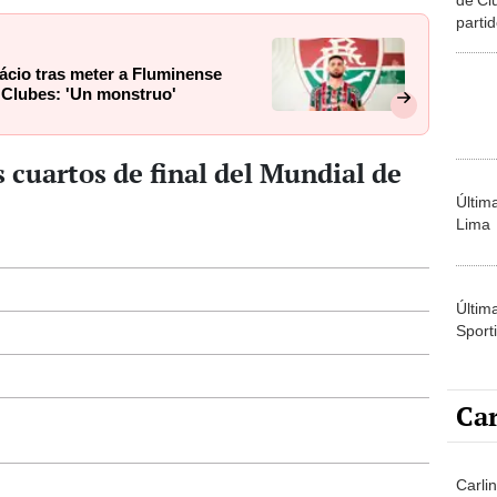
parti
y hor
nácio tras meter a Fluminense
e Clubes: 'Un monstruo'
s cuartos de final del Mundial de
Últim
Lima
Últim
Sporti
Car
Carlin