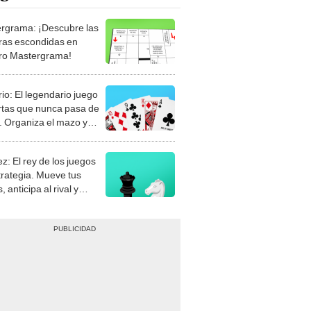
rgrama: ¡Descubre las
ras escondidas en
ro Mastergrama!
rio: El legendario juego
rtas que nunca pasa de
 Organiza el mazo y
stra tu habilidad.
z: El rey de los juegos
trategia. Mueve tus
, anticipa al rival y
gue el jaque mate.