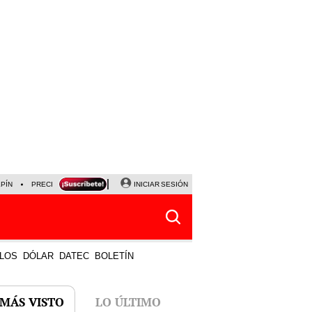
LPÍN
PRECIO DEL DÓLAR
CORTE DE LUZ
INICIAR SESIÓN
VIERNES 7 DE AGOSTO
ALBER
LOS
DÓLAR
DATEC
BOLETÍN
 MÁS VISTO
LO ÚLTIMO