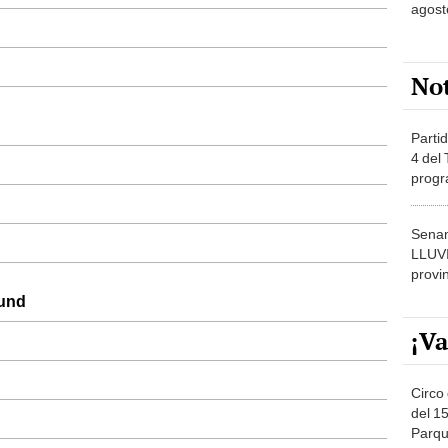
agost
No
Partid
4 del
progr
dónde
Senam
LLUV
provi
mund
¡Va
Circo 
del 15
Parqu