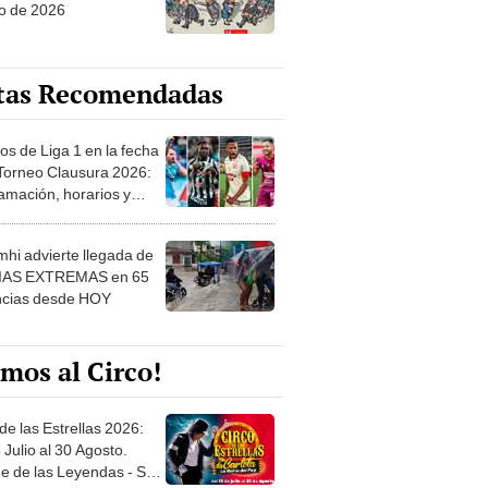
o de 2026
tas Recomendadas
os de Liga 1 en la fecha
 Torneo Clausura 2026:
amación, horarios y
 ver
hi advierte llegada de
IAS EXTREMAS en 65
ncias desde HOY
mos al Circo!
de las Estrellas 2026:
 Julio al 30 Agosto.
e de las Leyendas - San