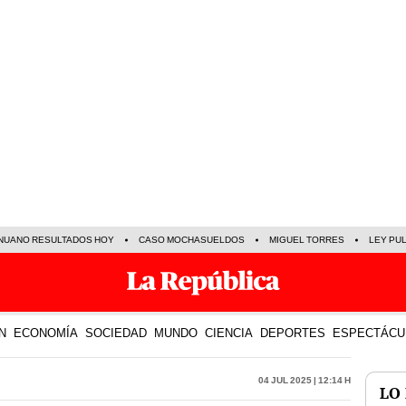
NUANO RESULTADOS HOY
CASO MOCHASUELDOS
MIGUEL TORRES
LEY PU
N
ECONOMÍA
SOCIEDAD
MUNDO
CIENCIA
DEPORTES
ESPECTÁCU
04 Jul 2025 | 12:14 h
LO