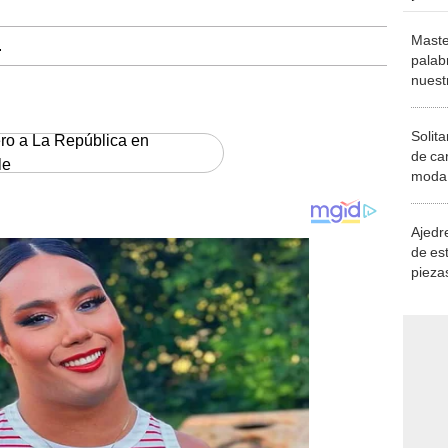
Maste
.
palab
nuest
Solita
ero a La República en
de ca
le
moda.
demue
Ajedre
de es
piezas
consi