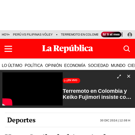
HOY
PERÚ VS FILIPINAS VÓLEY
TERREMOTO EN COLOMBIA EN VIVO
CÁMARA
LO ÚLTIMO
POLÍTICA
OPINIÓN
ECONOMÍA
SOCIEDAD
MUNDO
CIE
EN VIVO
Terremoto en Colombia y
Keiko Fujimori insiste con
los feriados | Que No Se Te
Olvide con Carlos Cornejo
Deportes
30 Dic 2024 | 12:08 h