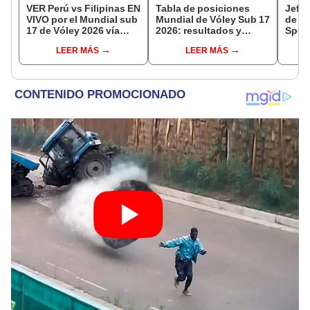
VER Perú vs Filipinas EN
Tabla de posiciones
Jeffe
VIVO por el Mundial sub
Mundial de Vóley Sub 17
de el
17 de Vóley 2026 vía
2026: resultados y
Sport
Latina TV
partidos de Perú en fase
ante 
LEER MÁS
LEER MÁS
de grupos
"Ojal
pront