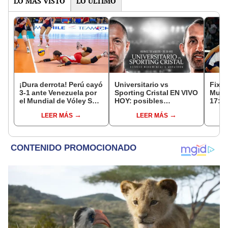
LO MÁS VISTO
LO ÚLTIMO
¡Dura derrota! Perú cayó
Universitario vs
Fixtu
3-1 ante Venezuela por
Sporting Cristal EN VIVO
Mund
el Mundial de Vóley Sub
HOY: posibles
17: r
17
alineaciones,
canal
LEER MÁS
LEER MÁS
pronóstico, hora y canal
selec
dónde ver partido por el
Torneo Clausura 2026