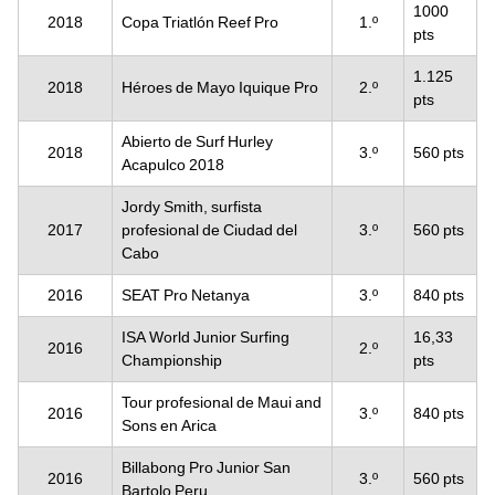
1000
2018
Copa Triatlón Reef Pro
1.º
pts
1.125
2018
Héroes de Mayo Iquique Pro
2.º
pts
Abierto de Surf Hurley
2018
3.º
560 pts
Acapulco 2018
Jordy Smith, surfista
2017
profesional de Ciudad del
3.º
560 pts
Cabo
2016
SEAT Pro Netanya
3.º
840 pts
ISA World Junior Surfing
16,33
2016
2.º
Championship
pts
Tour profesional de Maui and
2016
3.º
840 pts
Sons en Arica
Billabong Pro Junior San
2016
3.º
560 pts
Bartolo Peru