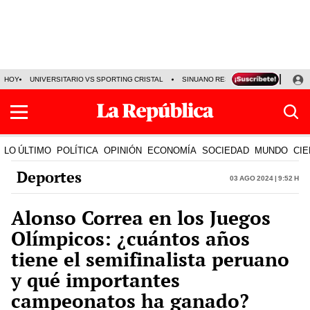
HOY
UNIVERSITARIO VS SPORTING CRISTAL
SINUANO RESULTADOS HOY
CA
LO ÚLTIMO
POLÍTICA
OPINIÓN
ECONOMÍA
SOCIEDAD
MUNDO
CIE
Deportes
03 Ago 2024 | 9:52 h
Alonso Correa en los Juegos
Olímpicos: ¿cuántos años
tiene el semifinalista peruano
y qué importantes
campeonatos ha ganado?