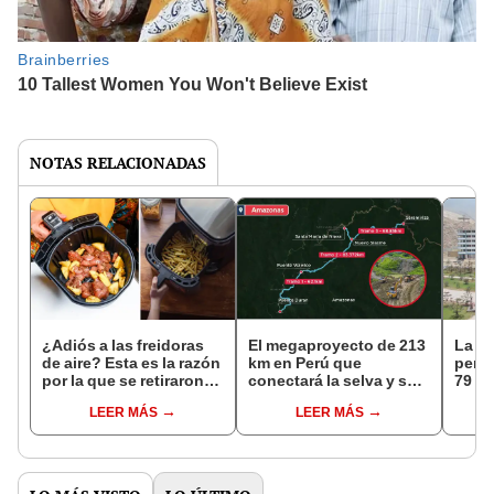
NOTAS RELACIONADAS
¿Adiós a las freidoras
El megaproyecto de 213
La in
de aire? Esta es la razón
km en Perú que
peru
por la que se retiraron
conectará la selva y será
79 g
300.000 unidades del
construido por Japón:
histo
LEER MÁS
LEER MÁS
mercado
costará S/1.300 millones
carre
mejor