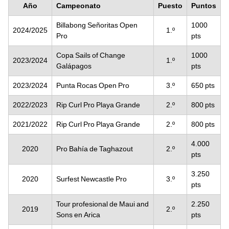
Año
Campeonato
Puesto
Puntos
Billabong Señoritas Open
1000
2024/2025
1.º
Pro
pts
Copa Sails of Change
1000
2023/2024
1.º
Galápagos
pts
2023/2024
Punta Rocas Open Pro
3.º
650 pts
2022/2023
Rip Curl Pro Playa Grande
2.º
800 pts
2021/2022
Rip Curl Pro Playa Grande
2.º
800 pts
4.000
2020
Pro Bahía de Taghazout
2.º
pts
3.250
2020
Surfest Newcastle Pro
3.º
pts
Tour profesional de Maui and
2.250
2019
2.º
Sons en Arica
pts