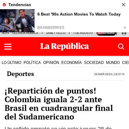
HOY
OLLANTA HUMALA
JANET TELLO
7 DE AGOSTO
TINKA RESULTADOS
LO ÚLTIMO
POLÍTICA
OPINIÓN
ECONOMÍA
SOCIEDAD
MUNDO
CIE
Deportes
28 Mar 2024 | 18:07 h
¡Repartición de puntos!
Colombia iguala 2-2 ante
Brasil en cuadrangular final
del Sudamericano