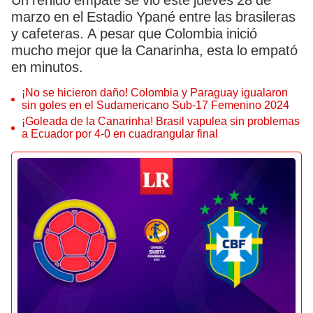
Un reñido empate se vio este jueves 28 de
marzo en el Estadio Ypané entre las brasileras
y cafeteras. A pesar que Colombia inició
mucho mejor que la Canarinha, esta lo empató
en minutos.
¡No se hicieron daño! Colombia y Paraguay igualaron
sin goles en el Sudamericano Sub-17 Femenino 2024
¡Goleada de la Canarinha! Brasil vapulea sin problemas
a Ecuador por 4-0 en cuadrangular final