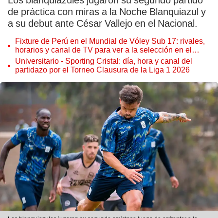
Los blanquiazules jugaron su segundo partido
de práctica con miras a la Noche Blanquiazul y
a su debut ante César Vallejo en el Nacional.
Fixture de Perú en el Mundial de Vóley Sub 17: rivales,
horarios y canal de TV para ver a la selección en el
torneo
Universitario - Sporting Cristal: día, hora y canal del
partidazo por el Torneo Clausura de la Liga 1 2026