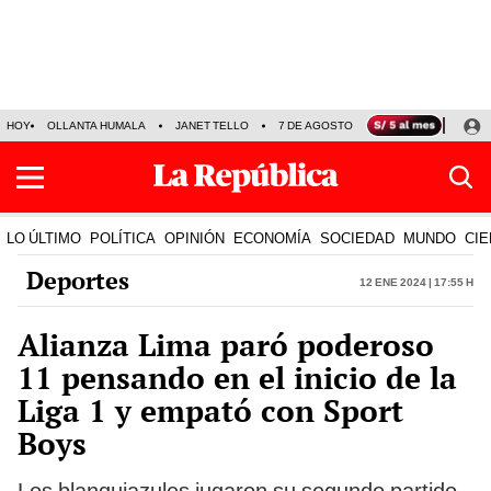
HOY
OLLANTA HUMALA
JANET TELLO
7 DE AGOSTO
TINKA RESULTADOS
LO ÚLTIMO
POLÍTICA
OPINIÓN
ECONOMÍA
SOCIEDAD
MUNDO
CIE
Deportes
12 Ene 2024 | 17:55 h
Alianza Lima paró poderoso
11 pensando en el inicio de la
Liga 1 y empató con Sport
Boys