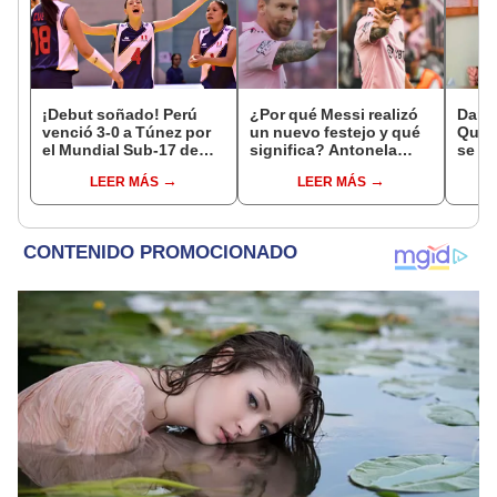
¡Debut soñado! Perú
¿Por qué Messi realizó
Dani
venció 3-0 a Túnez por
un nuevo festejo y qué
Quiro
el Mundial Sub-17 de
significa? Antonela
se d
Vóley 2026
Rocuzzo develó el
[VID
LEER MÁS
LEER MÁS
misterio