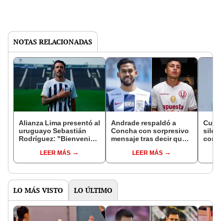
NOTAS RELACIONADAS
Alianza Lima presentó al
Andrade respaldó a
Cuev
uruguayo Sebastián
Concha con sorpresivo
silen
Rodríguez: "Bienvenido
mensaje tras decir que
contr
al más grande"
fue un sueño firmar por
paso 
LEER MÁS
LEER MÁS
la 'U'
retir
LO MÁS VISTO
LO ÚLTIMO