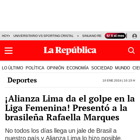
HOY
UNIVERSITARIO VS SPORTING CRISTAL
SINUANO RESULTADOS HOY
CA
LO ÚLTIMO
POLÍTICA
OPINIÓN
ECONOMÍA
SOCIEDAD
MUNDO
CIE
Deportes
10 Ene 2024 | 10:15 h
¡Alianza Lima da el golpe en la
Liga Femenina! Presentó a la
brasileña Rafaella Marques
No todos los días llega un jale de Brasil a
nuestro país y Alianza Lima lo hizo posible.