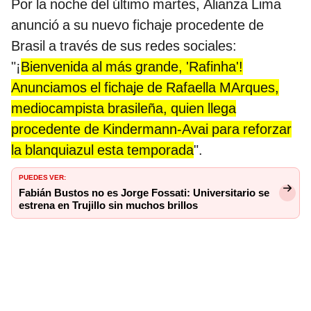
Por la noche del último martes, Alianza Lima
anunció a su nuevo fichaje procedente de
Brasil a través de sus redes sociales:
"¡
Bienvenida al más grande, 'Rafinha'!
Anunciamos el fichaje de Rafaella MArques,
mediocampista brasileña, quien llega
procedente de Kindermann-Avai para reforzar
la blanquiazul esta temporada
".
PUEDES VER:
Fabián Bustos no es Jorge Fossati: Universitario se
estrena en Trujillo sin muchos brillos