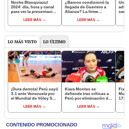
Noche Blanquiazul
¿Barcos condicionó la
Unió
2024: día, hora y canal
llegada de Guerrero a
advie
para ver la presentación
Alianza? La firme
sanc
de Alianza Lima
respuesta del 'Pirata' a
rumor
LEER MÁS
LEER MÁS
especulaciones
Neira
LO MÁS VISTO
LO ÚLTIMO
¡Dura derrota! Perú cayó
Kiara Montes se
Fixtu
3-1 ante Venezuela por
defiende tras críticas a
Mund
el Mundial de Vóley Sub
Perú por eliminación de
17: r
17
la Copa Sudamericana:
canal
LEER MÁS
LEER MÁS
"Somos las que
selec
decimos sí a las
convocatorias"