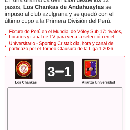
En una dramática definición desde los 12
pasos,
Los Chankas de Andahuaylas
se
impuso al club azulgrana y se quedó con el
último cupo a la Primera División del Perú.
Fixture de Perú en el Mundial de Vóley Sub 17: rivales,
horarios y canal de TV para ver a la selección en el
torneo
Universitario - Sporting Cristal: día, hora y canal del
partidazo por el Torneo Clausura de la Liga 1 2026
3
1
Los Chankas
Alianza Universidad