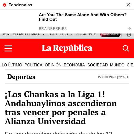
HOY
OLLANTA HUMALA
JANET TELLO
7 DE AGOSTO
TINKA RESULTADOS
LO ÚLTIMO
POLÍTICA
OPINIÓN
ECONOMÍA
SOCIEDAD
MUNDO
CIE
Deportes
27 Oct 2023 | 22:59 h
¡Los Chankas a la Liga 1!
Andahuaylinos ascendieron
tras vencer por penales a
Alianza Universidad