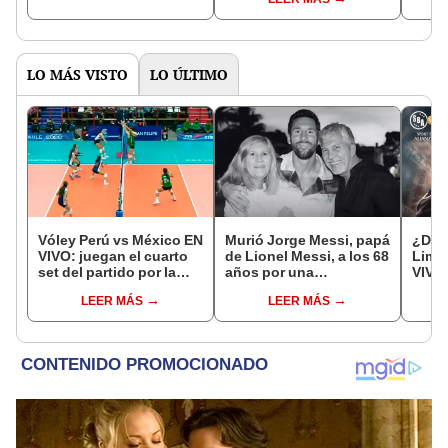
LO MÁS VISTO
LO ÚLTIMO
Vóley Perú vs México EN
Murió Jorge Messi, papá
¿Dón
VIVO: juegan el cuarto
de Lionel Messi, a los 68
Lima
set del partido por la
años por una
VIVO 
fecha 3 del Mundial sub
complicada enfermedad
Claus
LEER MÁS
LEER MÁS
17 2026
2026