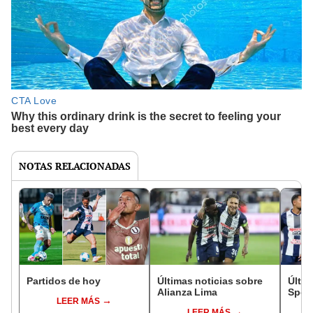
NOTAS RELACIONADAS
Partidos de hoy
Últimas noticias sobre
Últim
Alianza Lima
Sport
LEER MÁS
LEER MÁS