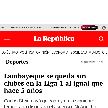
HOY
SINUANO RESULTADOS HOY
JORGE MESSI
ALIANZA LIMA VS SPORT BO
LO ÚLTIMO
POLÍTICA
OPINIÓN
ECONOMÍA
SOCIEDAD
MUNDO
CIE
Deportes
20 Oct 2022 | 8:17 h
Lambayeque se queda sin
clubes en la Liga 1 al igual que
hace 5 años
Carlos Stein cayó goleado y en la siguiente
temporada disputará el ascenso. Ni Aurich ni