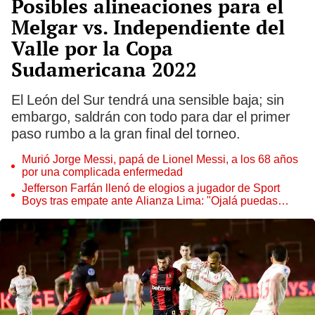
Posibles alineaciones para el
Melgar vs. Independiente del
Valle por la Copa
Sudamericana 2022
El León del Sur tendrá una sensible baja; sin
embargo, saldrán con todo para dar el primer
paso rumbo a la gran final del torneo.
Murió Jorge Messi, papá de Lionel Messi, a los 68 años
por una complicada enfermedad
Jefferson Farfán llenó de elogios a jugador de Sport
Boys tras empate ante Alianza Lima: "Ojalá puedas
volver pronto a tu casa"