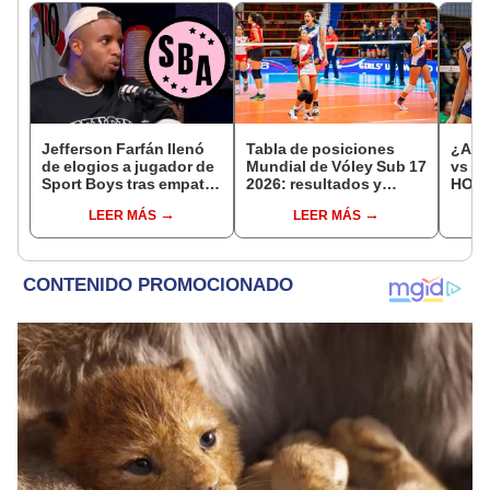
Jefferson Farfán llenó
Tabla de posiciones
¿A qu
de elogios a jugador de
Mundial de Vóley Sub 17
vs Fi
Sport Boys tras empate
2026: resultados y
HOY p
ante Alianza Lima:
partidos de Perú en fase
17 de
LEER MÁS
LEER MÁS
"Ojalá puedas volver
de grupos
pronto a tu casa"