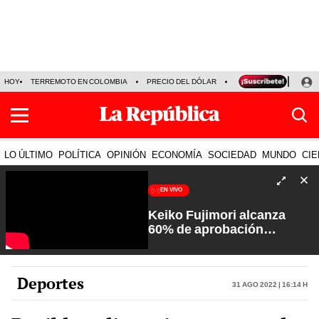
HOY
TERREMOTO EN COLOMBIA
PRECIO DEL DÓLAR
KEIKO FUJIMORI
P
LO ÚLTIMO
POLÍTICA
OPINIÓN
ECONOMÍA
SOCIEDAD
MUNDO
CIE
EN VIVO
Keiko Fujimori alcanza
60% de aprobación
ciudadana | Sin Guion con
Rosa María Palacios
Deportes
31 Ago 2022 | 16:14 h