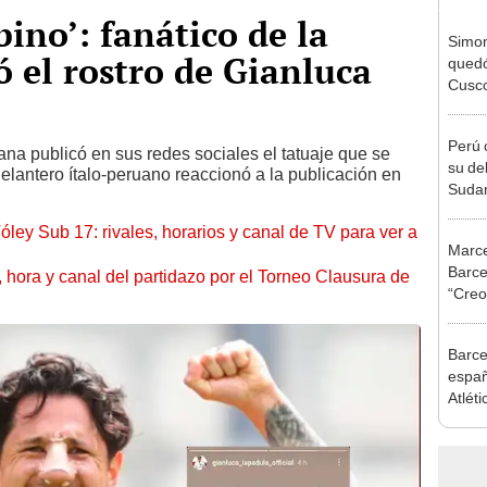
ino’: fanático de la
Simon
ó el rostro de Gianluca
quedó
Cusco
lo he
Perú 
ana publicó en sus redes sociales el tatuaje que se
su de
delantero ítalo-peruano reaccionó a la publicación en
Sudam
Mascu
óley Sub 17: rivales, horarios y canal de TV para ver a
Marcel
Barce
ía, hora y canal del partidazo por el Torneo Clausura de
“Creo
noch
Barcel
españo
Atlét