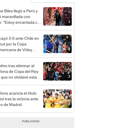
e Biles llegó a Perú y
 maravillada con
1
: "Estoy encantada con
rmoso que es este país"
cayó 3-0 ante Chile en
but por la Copa
2
ericana de Vóley
lino 2026
ino tras eliminar al
lona de Copa del Rey:
3
 que no olvidaré esta
e”
ona acaricia el título
l tras la victoria ante
4
ico de Madrid