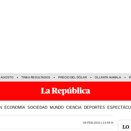
E AGOSTO
TINKA RESULTADOS
PRECIO DEL DÓLAR
OLLANTA HUMALA
P
N
ECONOMÍA
SOCIEDAD
MUNDO
CIENCIA
DEPORTES
ESPECTÁCU
08 Feb 2022 | 13:05 h
LO