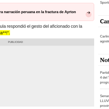
Sporti
a narración peruana en la fractura de Ayrton
Car
ula respondió el gesto del aficionado con la
a**!”.
Carli
agost
No
Partid
4 del
progr
dónde
Senam
LLUV
provi