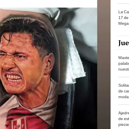
La Ca
17 de 
Mega 
Ju
Maste
palab
nuest
Solita
de ca
moda.
demue
Ajedre
de es
piezas