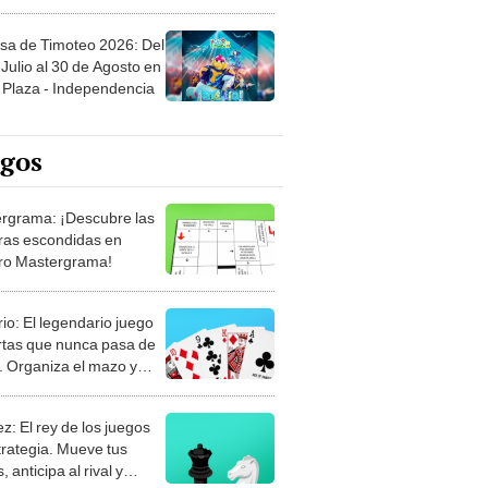
sa de Timoteo 2026: Del
Julio al 30 de Agosto en
Plaza - Independencia
egos
rgrama: ¡Descubre las
ras escondidas en
ro Mastergrama!
rio: El legendario juego
rtas que nunca pasa de
 Organiza el mazo y
stra tu habilidad.
z: El rey de los juegos
trategia. Mueve tus
, anticipa al rival y