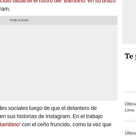
cidió tatuarse el rostro del ‘Bambino’ en su brazo
gram.
Te 
Últim
des sociales luego de que el delantero de
Lima
n sus historias de Instagram. En el trabajo
‘Bambino’
con el ceño fruncido, como la vez que
Últim