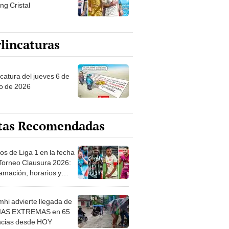
ng Cristal
lincaturas
ncatura del jueves 6 de
o de 2026
tas Recomendadas
os de Liga 1 en la fecha
 Torneo Clausura 2026:
amación, horarios y
 ver
hi advierte llegada de
IAS EXTREMAS en 65
ncias desde HOY