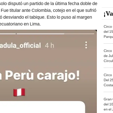
solo disputó un partido de la última fecha doble de
Fue titular ante Colombia, cotejo en el que sufrió
¡Va
nó desviando el tabique. Esto lo puso al margen
 ecuatoriano en Lima.
Circo 
del 15
Parqu
Migue
Circo
de Jul
Círcul
Circo
Del 2
Costa
Gran 
del 10
en el