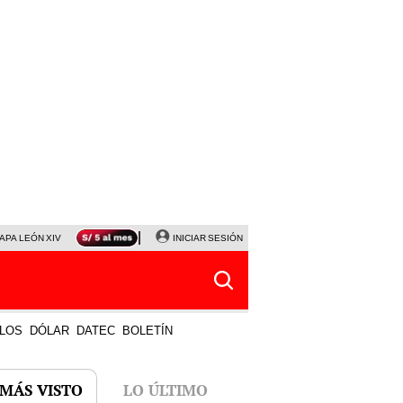
APA LEÓN XIV
NALDY SALDAÑA
INICIAR SESIÓN
LA BELLA LUZ
MAGALY MEDINA
HORÓS
LOS
DÓLAR
DATEC
BOLETÍN
 MÁS VISTO
LO ÚLTIMO