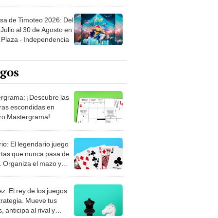
sa de Timoteo 2026: Del
Julio al 30 de Agosto en
Plaza - Independencia
egos
rgrama: ¡Descubre las
ras escondidas en
ro Mastergrama!
rio: El legendario juego
rtas que nunca pasa de
 Organiza el mazo y
stra tu habilidad.
z: El rey de los juegos
trategia. Mueve tus
, anticipa al rival y