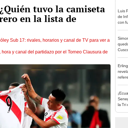
: ¿Quién tuvo la camiseta
Luis 
rero en la lista de
de In
con f
en M
Simon
óley Sub 17: rivales, horarios y canal de TV para ver a
quedó
Cusco
ía, hora y canal del partidazo por el Torneo Clausura de
lo he
Erlin
revela
refere
¡Ecua
Seneg
la Tr