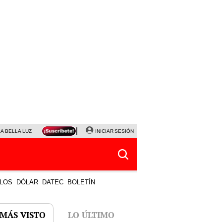
LA BELLA LUZ
MAGALY MEDINA
INICIAR SESIÓN
SINUANO RESULTADOS HOY
JANET TELLO
LOS
DÓLAR
DATEC
BOLETÍN
 MÁS VISTO
LO ÚLTIMO