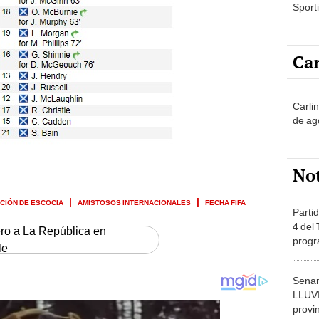
Sporti
Car
Carli
de ag
No
CIÓN DE ESCOCIA
AMISTOSOS INTERNACIONALES
FECHA FIFA
Partid
4 del
ero a La República en
progr
le
dónde
Senam
LLUV
provi