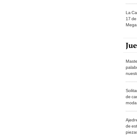
La Ca
17 de 
Mega 
Ju
Maste
palab
nuest
Solita
de ca
moda.
demue
Ajedre
de es
piezas