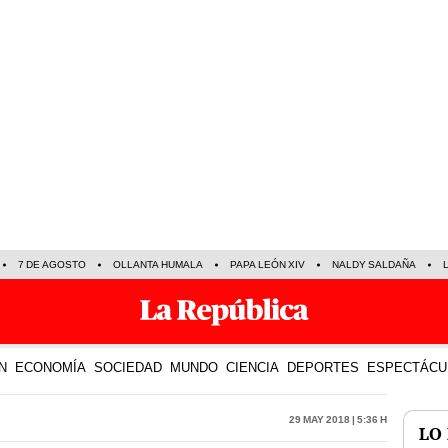
7 DE AGOSTO
OLLANTA HUMALA
PAPA LEÓN XIV
NALDY SALDAÑA
N
ECONOMÍA
SOCIEDAD
MUNDO
CIENCIA
DEPORTES
ESPECTÁCU
29 May 2018 | 5:36 h
LO