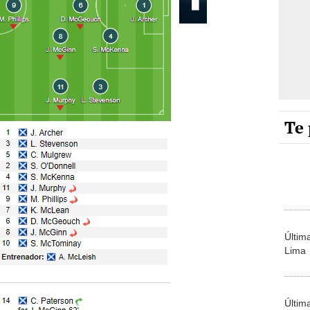
Te 
Últim
Lima
Últim