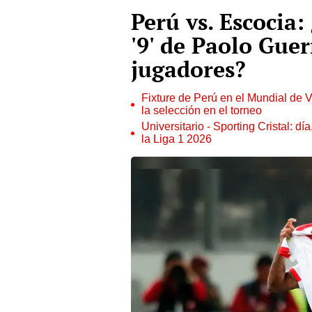
Perú vs. Escocia
'9' de Paolo Guer
jugadores?
Fixture de Perú en el Mundial de V
la selección en el torneo
Universitario - Sporting Cristal: d
la Liga 1 2026