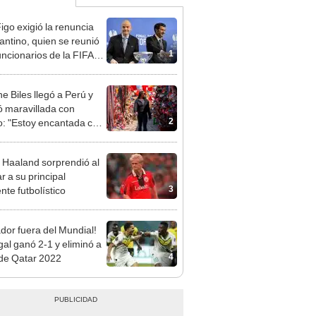
Figo exigió la renuncia
fantino, quien se reunió
1
uncionarios de la FIFA
arruecos
e Biles llegó a Perú y
 maravillada con
2
: "Estoy encantada con
rmoso que es este país"
g Haaland sorprendió al
r a su principal
3
nte futbolístico
dor fuera del Mundial!
al ganó 2-1 y eliminó a
4
i de Qatar 2022