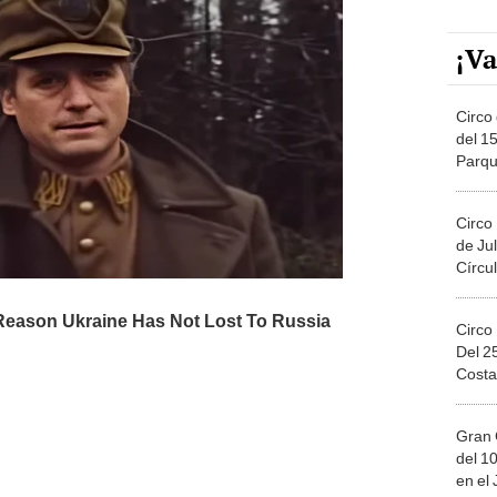
¡Va
Circo 
del 15
Parqu
Migue
Circo
de Jul
Círcul
Circo
Del 2
Costa
Gran 
del 10
en el