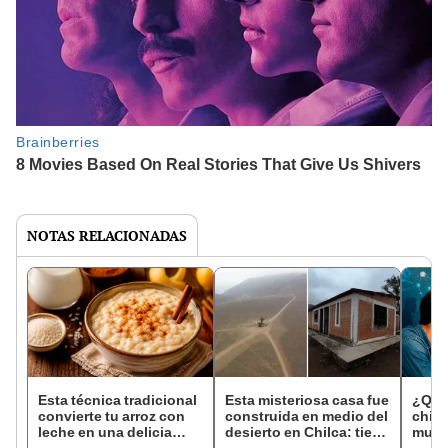
NOTAS RELACIONADAS
Esta técnica tradicional
Esta misteriosa casa fue
¿Qui
convierte tu arroz con
construida en medio del
chis
leche en una delicia
desierto en Chilca: tiene
mujer