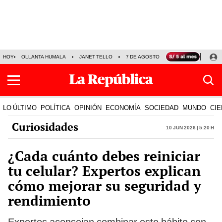
HOY
OLLANTA HUMALA
JANET TELLO
7 DE AGOSTO
TINKA RESULTADOS
LO ÚLTIMO
POLÍTICA
OPINIÓN
ECONOMÍA
SOCIEDAD
MUNDO
CIE
Curiosidades
10 Jun 2026 | 5:20 h
¿Cada cuánto debes reiniciar
tu celular? Expertos explican
cómo mejorar su seguridad y
rendimiento