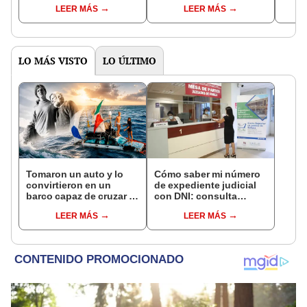
cremosa que encantará
80m2, 4 habitaciones y
revel
LEER MÁS
LEER MÁS
a todos, según expertos
hasta conexiones de luz
más y
hace
LO MÁS VISTO
LO ÚLTIMO
Tomaron un auto y lo
Cómo saber mi número
convirtieron en un
de expediente judicial
barco capaz de cruzar el
con DNI: consulta
océano Atlántico
oficial en el Poder
LEER MÁS
LEER MÁS
durante 119 días: la
Judicial
increíble travesía de dos
hermanos por su padre
fallecido