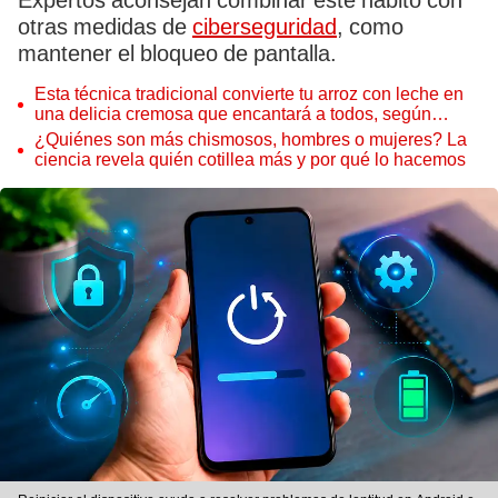
Expertos aconsejan combinar este hábito con
otras medidas de
ciberseguridad
, como
mantener el bloqueo de pantalla.
Esta técnica tradicional convierte tu arroz con leche en
una delicia cremosa que encantará a todos, según
expertos
¿Quiénes son más chismosos, hombres o mujeres? La
ciencia revela quién cotillea más y por qué lo hacemos