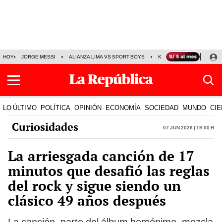
HOY
JORGE MESSI
ALIANZA LIMA VS SPORT BOYS
KENJI FUJIMORI
PRE
LO ÚLTIMO
POLÍTICA
OPINIÓN
ECONOMÍA
SOCIEDAD
MUNDO
CIE
Curiosidades
07 Jun 2026 | 19:00 h
La arriesgada canción de 17
minutos que desafió las reglas
del rock y sigue siendo un
clásico 49 años después