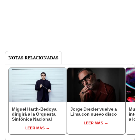
NOTAS RELACIONADAS
Miguel Harth-Bedoya
Jorge Drexler vuelve a
Muere
dirigirá a la Orquesta
Lima con nuevo disco
integ
Sinfónica Nacional
a los
LEER MÁS
Gilmo
LEER MÁS
redes