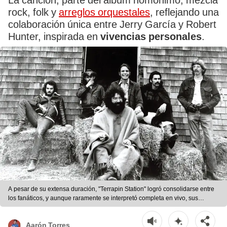
La canción, parte del álbum homónimo, mezcla
rock, folk y
arreglos orquestales
, reflejando una
colaboración única entre Jerry García y Robert
Hunter, inspirada en
vivencias personales
.
A pesar de su extensa duración, "Terrapin Station" logró consolidarse entre
los fanáticos, y aunque raramente se interpretó completa en vivo, sus
secciones se volvieron esenciales en el repertorio de la banda. | Foto: By
Herb Greene - Billboard, page 9, 5 December 1970, Public Domain
Aarón Torres