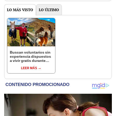
LO MÁS VISTO
LO ÚLTIMO
Buscan voluntarios sin
experiencia dispuestos
a vivir gratis durante
una semana: para
LEER MÁS
cuidar caballos, burros
y otros animales
rescatados en un
refugio por 2 horas