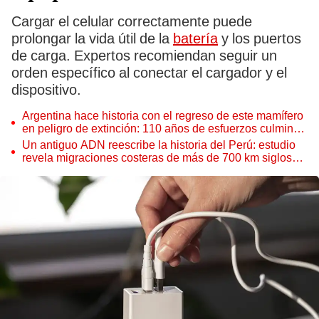
Cargar el celular correctamente puede
prolongar la vida útil de la
batería
y los puertos
de carga. Expertos recomiendan seguir un
orden específico al conectar el cargador y el
dispositivo.
Argentina hace historia con el regreso de este mamífero
en peligro de extinción: 110 años de esfuerzos culminan
en una reintroducción clave para la conservación
Un antiguo ADN reescribe la historia del Perú: estudio
ecológica
revela migraciones costeras de más de 700 km siglos
antes de los incas