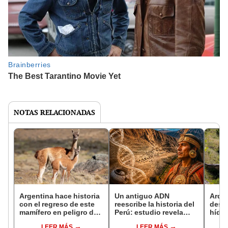
NOTAS RELACIONADAS
Argentina hace historia
Un antiguo ADN
Arqu
con el regreso de este
reescribe la historia del
descu
mamífero en peligro de
Perú: estudio revela
hídri
extinción: 110 años de
migraciones costeras
más d
LEER MÁS
LEER MÁS