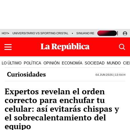
HOY
UNIVERSITARIO VS SPORTING CRISTAL
SINUANO RESULTADOS HOY
CA
LO ÚLTIMO
POLÍTICA
OPINIÓN
ECONOMÍA
SOCIEDAD
MUNDO
CIE
Curiosidades
04 Jun 2026 | 13:04 h
Expertos revelan el orden
correcto para enchufar tu
celular: así evitarás chispas y
el sobrecalentamiento del
equipo