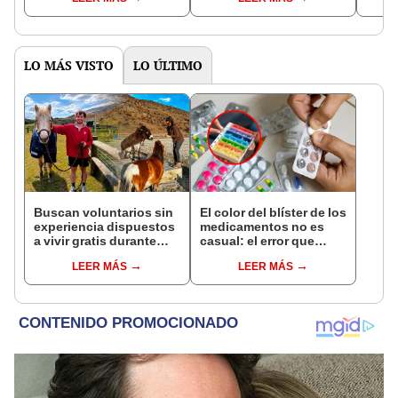
esfuerzos culminan en
de más de 700 km siglos
ciuda
una reintroducción
antes de los incas
la ci
clave para la
conservación ecológica
LO MÁS VISTO
LO ÚLTIMO
Buscan voluntarios sin
El color del blíster de los
experiencia dispuestos
medicamentos no es
a vivir gratis durante
casual: el error que
una semana: para
muchos cometen al usar
LEER MÁS
LEER MÁS
cuidar caballos, burros
pastilleros
y otros animales
rescatados en un
refugio por 2 horas