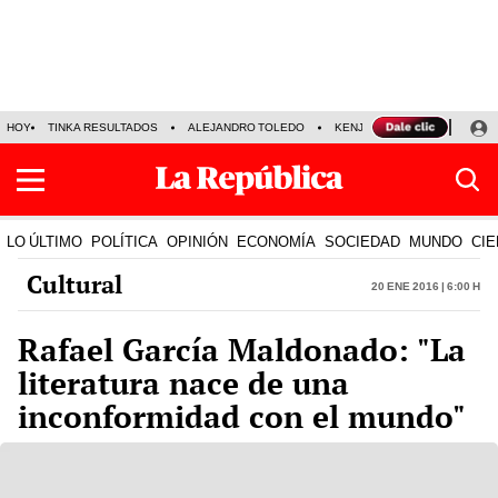
HOY
TINKA RESULTADOS
ALEJANDRO TOLEDO
KENJI FUJIMORI
PRECIO
LO ÚLTIMO
POLÍTICA
OPINIÓN
ECONOMÍA
SOCIEDAD
MUNDO
CIE
Cultural
20 Ene 2016 | 6:00 h
Rafael García Maldonado: "La
literatura nace de una
inconformidad con el mundo"