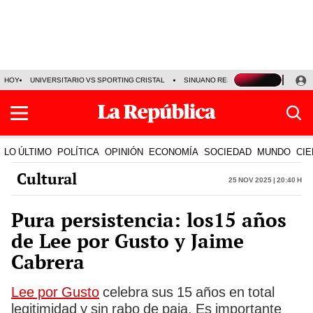
HOY
UNIVERSITARIO VS SPORTING CRISTAL
SINUANO RESULTADOS HOY
CA
LO ÚLTIMO
POLÍTICA
OPINIÓN
ECONOMÍA
SOCIEDAD
MUNDO
CIE
Cultural
25 Nov 2025 | 20:40 h
Pura persistencia: los15 años
de Lee por Gusto y Jaime
Cabrera
Lee por Gusto
celebra sus 15 años en total
legitimidad y sin rabo de paja. Es importante