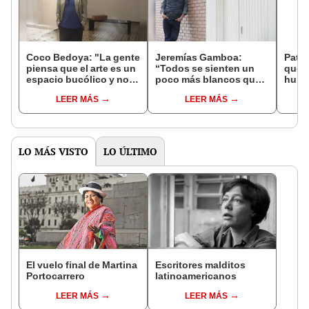
Coco Bedoya: "La gente
Jeremías Gamboa:
Patri
piensa que el arte es un
“Todos se sienten un
que 
espacio bucólico y no
poco más blancos que
hubie
es así"
otros y un poco más
Miraf
LEER MÁS
LEER MÁS
cholos que otros”
esta
llora
muer
marc
LO MÁS VISTO
LO ÚLTIMO
El vuelo final de Martina
Escritores malditos
Portocarrero
latinoamericanos
LEER MÁS
LEER MÁS