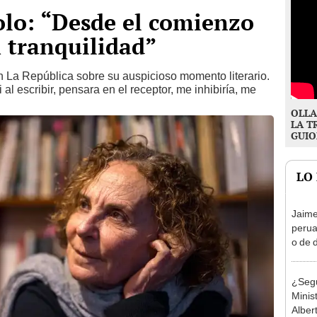
olo: “Desde el comienzo
n tranquilidad”
 La República sobre su auspicioso momento literario.
al escribir, pensara en el receptor, me inhibiría, me
OLLA
LA T
GUIO
LO
Jaime
perua
o de 
encue
decep
¿Segu
Minis
Alber