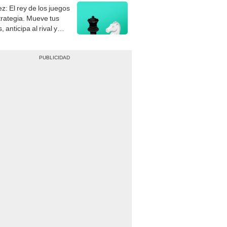
z: El rey de los juegos
trategia. Mueve tus
, anticipa al rival y
gue el jaque mate.