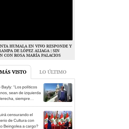
NTA HUMALA EN VIVO RESPONDE Y
RAMPA DE LÓPEZ ALIAGA | SIN
N CON ROSA MARÍA PALACIOS
 MÁS VISTO
LO ÚLTIMO
 Bayly: “Los políticos
nos, sean de izquierda
1
derecha, siempre
ntran la manera de
cionarte”
irá censurando el
terio de Cultura con
2
to Beingolea a cargo?