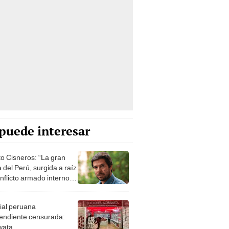
puede interesar
o Cisneros: “La gran
 del Perú, surgida a raíz
nflicto armado interno,
ntiene viva”
rial peruana
endiente censurada:
wata