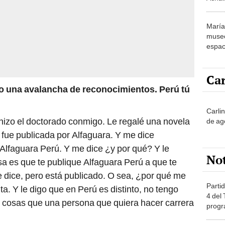
María 
museo
espac
artíst
educa
Car
do una avalancha de reconocimientos. Perú tú
Carli
izo el doctorado conmigo. Le regalé una novela
de ag
 fue publicada por Alfaguara. Y me dice
s Alfaguara Perú. Y me dice ¿y por qué? Y le
No
sa es que te publique Alfaguara Perú a que te
 dice, pero está publicado. O sea, ¿por qué me
Partid
a. Y le digo que en Perú es distinto, no tengo
4 del
s cosas que una persona que quiera hacer carrera
progr
dónde