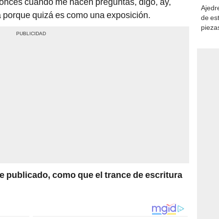
tonces cuando me hacen preguntas, digo, ay,
Ajedre
a porque quizá es como una exposición.
de es
piezas
consi
ve publicado, como que el trance de escritura