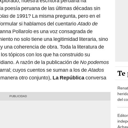
xplorado, nuestra escritora peruana ha
 poesía peruana de las últimas décadas sin
olas
de 1991? La misma pregunta, pero en el
formular si hablamos del cuentario
Atado de
vanna Pollarolo es una voz consagrada de
iento no solo tiene una legitimidad literaria, sino
 una coherencia de obra. Toda la literatura de
los tópicos con los que ha construido su
tidiano. A razón de la publicación de
No podemos
arral; cuyos cuentos se suman a los de
Atados
Te 
 manera otro conjunto),
La República
conversa
Renat
herida
del co
se ma
Edito
indep
Acha