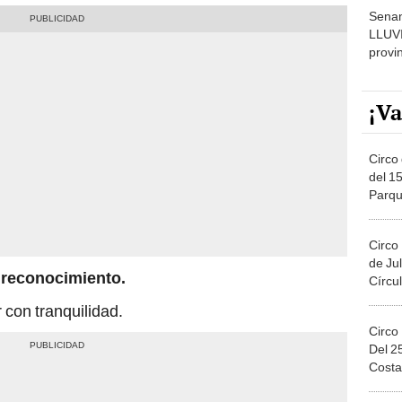
Senam
LLUV
provi
¡Va
Circo 
del 15
Parqu
Migue
Circo
de Jul
l reconocimiento.
Círcul
 con tranquilidad.
Circo
Del 2
Costa