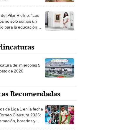
del Pilar Riofrío: "Los
s no solo somos un
io para la educación
ica, sino para la
ción en general"
lincaturas
ncatura del miércoles 5
osto de 2026
tas Recomendadas
os de Liga 1 en la fecha
 Torneo Clausura 2026:
amación, horarios y
 ver