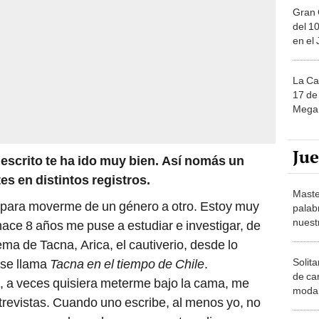
Gran 
del 10
en el
La Ca
17 de 
Mega 
Ju
escrito te ha ido muy bien. Así nomás un
es en distintos registros.
Maste
e para moverme de un género a otro. Estoy muy
palab
nuest
hace 8 años me puse a estudiar e investigar, de
ema de Tacna, Arica, el cautiverio, desde lo
Solita
e se llama
Tacna en el tiempo de Chile
.
de ca
 a veces quisiera meterme bajo la cama, me
moda.
trevistas. Cuando uno escribe, al menos yo, no
demue