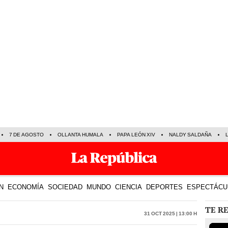
7 DE AGOSTO
OLLANTA HUMALA
PAPA LEÓN XIV
NALDY SALDAÑA
N
ECONOMÍA
SOCIEDAD
MUNDO
CIENCIA
DEPORTES
ESPECTÁCU
TE R
31 Oct 2025 | 13:00 h