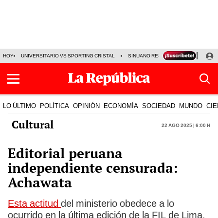
HOY
UNIVERSITARIO VS SPORTING CRISTAL
SINUANO RESULTADOS HOY
CA
LO ÚLTIMO
POLÍTICA
OPINIÓN
ECONOMÍA
SOCIEDAD
MUNDO
CIE
Cultural
22 Ago 2025 | 6:00 h
Editorial peruana
independiente censurada:
Achawata
Esta actitud
del ministerio obedece a lo
ocurrido en la última edición de la FIL de Lima,