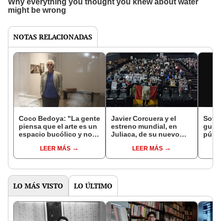
NOTAS RELACIONADAS
Coco Bedoya: "La gente
Javier Corcuera y el
Sofia
piensa que el arte es un
estreno mundial, en
gusta
espacio bucólico y no
Juliaca, de su nuevo
públi
es así"
documental: “Uyariy”
soy, 
LEER MÁS
LEER MÁS
(escuchar), sobre las
farán
víctimas del 9 de enero
de 2023
LO MÁS VISTO
LO ÚLTIMO