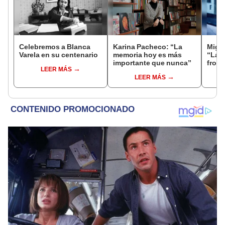
Celebremos a Blanca
Karina Pacheco: “La
Migu
Varela en su centenario
memoria hoy es más
“La m
importante que nunca”
front
LEER MÁS
ni na
LEER MÁS
etiqu