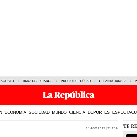
E AGOSTO
TINKA RESULTADOS
PRECIO DEL DÓLAR
OLLANTA HUMALA
P
N
ECONOMÍA
SOCIEDAD
MUNDO
CIENCIA
DEPORTES
ESPECTÁCU
TE R
14 Ago 2025 | 21:25 h