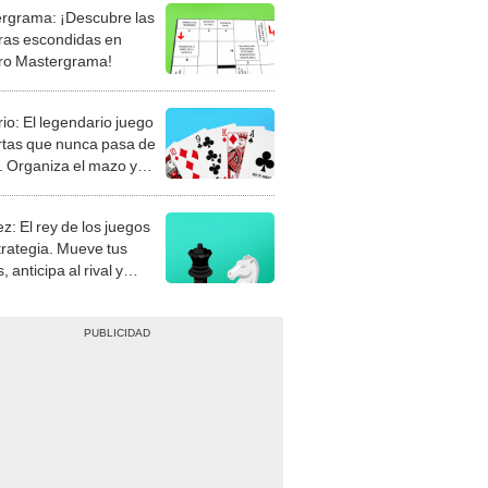
rgrama: ¡Descubre las
ras escondidas en
ro Mastergrama!
rio: El legendario juego
rtas que nunca pasa de
 Organiza el mazo y
stra tu habilidad.
z: El rey de los juegos
trategia. Mueve tus
, anticipa al rival y
gue el jaque mate.