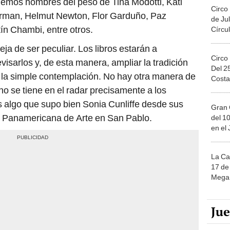
enemos nombres del peso de Tina Modotti, Kati
Circo
erman, Helmut Newton, Flor Garduño, Paz
de Jul
tín Chambi, entre otros.
Círcul
eja de ser peculiar. Los libros estarán a
Circo
isarlos y, de esta manera, ampliar la tradición
Del 2
 la simple contemplación. No hay otra manera de
Costa
no se tiene en el radar precisamente a los
es algo que supo bien Sonia Cunliffe desde sus
Gran 
a Panamericana de Arte en San Pablo.
del 10
en el
La Ca
17 de 
Mega 
Ju