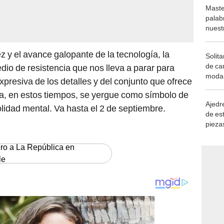
Maste
palab
nuest
z y el avance galopante de la tecnología, la
Solita
de ca
io de resistencia que nos lleva a parar para
moda.
expresiva de los detalles y del conjunto que ofrece
demue
ía, en estos tiempos, se yergue como símbolo de
Ajedre
ivolidad mental. Va hasta el 2 de septiembre.
de es
piezas
consi
ero a La República en
le