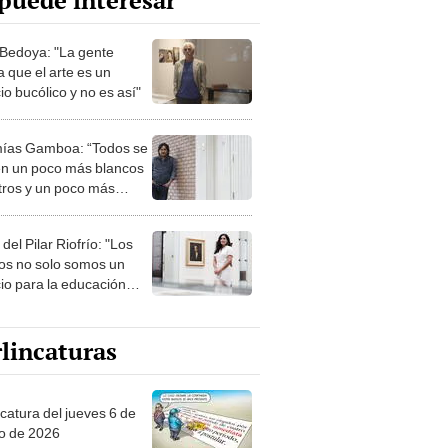
puede interesar
Bedoya: "La gente
 que el arte es un
o bucólico y no es así"
ías Gamboa: “Todos se
en un poco más blancos
tros y un poco más
s que otros”
del Pilar Riofrío: "Los
s no solo somos un
io para la educación
ica, sino para la
ción en general"
lincaturas
ncatura del jueves 6 de
o de 2026