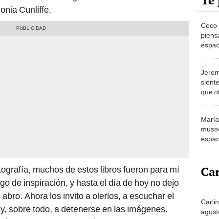
Te 
Sonia Cunliffe.
Coco 
piensa
espaci
Jerem
sient
que o
cholo
María 
museo
espac
artíst
educa
Car
tografía, muchos de estos libros fueron para mí
o de inspiración, y hasta el día de hoy no dejo
bro. Ahora los invito a olerlos, a escuchar el
Carli
 y, sobre todo, a detenerse en las imágenes.
agost