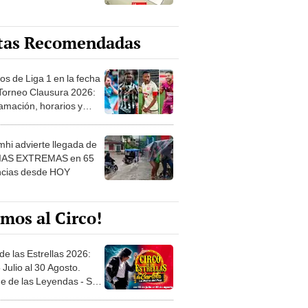
tas Recomendadas
os de Liga 1 en la fecha
 Torneo Clausura 2026:
amación, horarios y
 ver
hi advierte llegada de
IAS EXTREMAS en 65
ncias desde HOY
mos al Circo!
de las Estrellas 2026:
 Julio al 30 Agosto.
e de las Leyendas - San
l