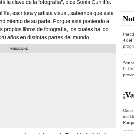
 la clave de la fotografía”, dice Sonia Cunliffe.
fe, escritora y artista visual, sabemos que esta
No
ndimiento de su parte. Porque está poniendo a
 propios libros de fotografía, los cuales ha ido
Partid
 20 años en distintas partes del mundo.
4 del
progr
dónde
Senam
LLUV
provi
¡Va
Circo 
del 15
Parqu
Migue