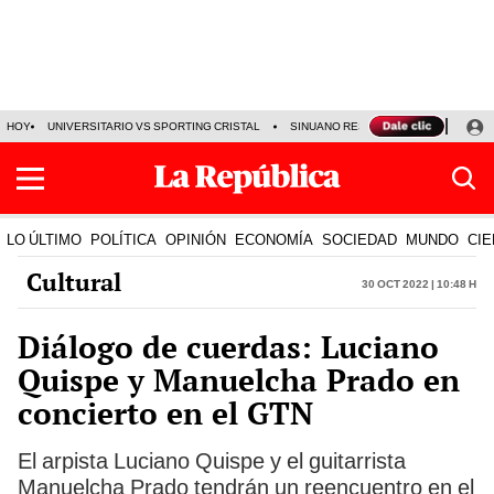
HOY
UNIVERSITARIO VS SPORTING CRISTAL
SINUANO RESULTADOS HOY
CA
LO ÚLTIMO
POLÍTICA
OPINIÓN
ECONOMÍA
SOCIEDAD
MUNDO
CIE
Cultural
30 Oct 2022 | 10:48 h
Diálogo de cuerdas: Luciano
Quispe y Manuelcha Prado en
concierto en el GTN
El arpista Luciano Quispe y el guitarrista
Manuelcha Prado tendrán un reencuentro en el