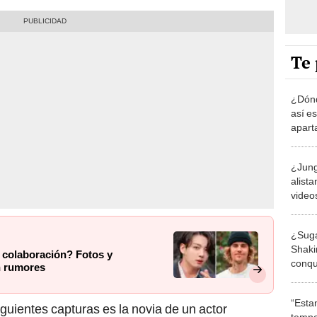
Te 
¿Dónd
así es
apart
Corea
VIDE
¿Jung
alist
videos
dispa
¿Suga
Shaki
n colaboración? Fotos y
conqu
n rumores
k-pop
“Esta
guientes capturas es la novia de un actor
tempo