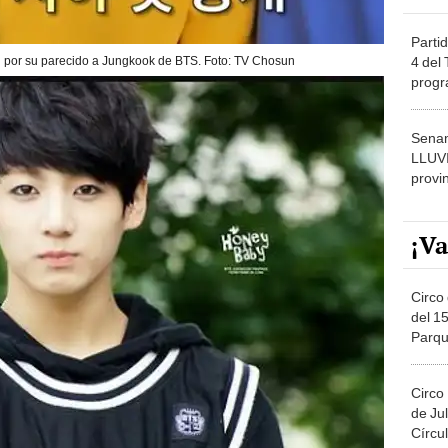
Partid
4 del
al por su parecido a Jungkook de BTS. Foto: TV Chosun
progr
dónde
Senam
LLUV
provi
¡Va
Circo 
del 15
Parqu
Migue
Circo
de Jul
Círcul