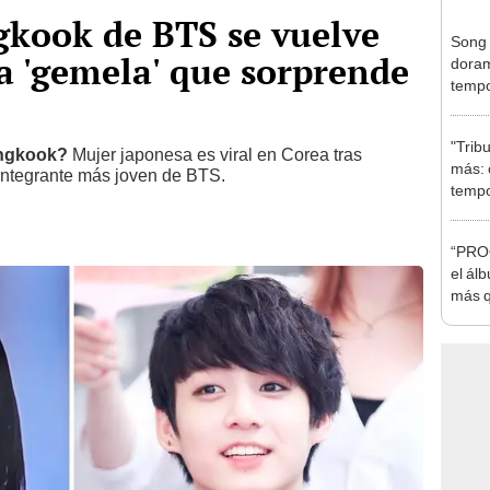
ngkook de BTS se vuelve
Song 
la 'gemela' que sorprende
doram
tempo
Chron
"Trib
ngkook?
Mujer japonesa es viral en Corea tras
más: 
 integrante más joven de BTS.
tempo
de Net
“PROO
el ál
más q
Perú