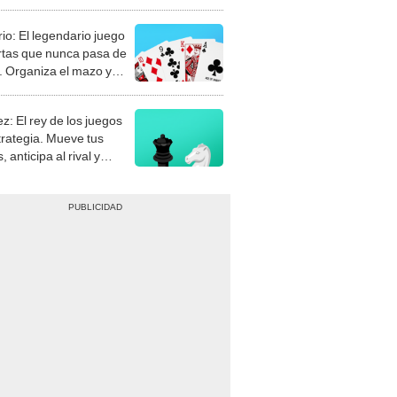
rio: El legendario juego
rtas que nunca pasa de
 Organiza el mazo y
stra tu habilidad.
z: El rey de los juegos
trategia. Mueve tus
, anticipa al rival y
gue el jaque mate.