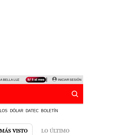
LA BELLA LUZ
MAGALY MEDINA
INICIAR SESIÓN
SINUANO RESULTADOS HOY
JANET TELLO
LOS
DÓLAR
DATEC
BOLETÍN
 MÁS VISTO
LO ÚLTIMO