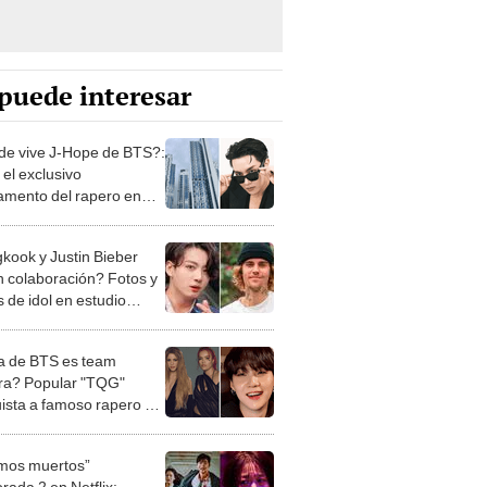
puede interesar
e vive J-Hope de BTS?:
 el exclusivo
amento del rapero en
 del Sur [FOTOS y
OS]
kook y Justin Bieber
an colaboración? Fotos y
 de idol en estudio
ran rumores
 de BTS es team
ra? Popular "TQG"
ista a famoso rapero del
mos muertos”
rada 2 en Netflix: