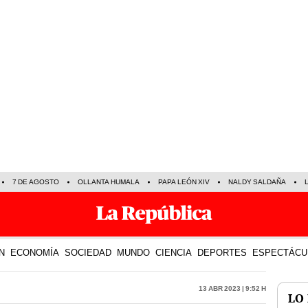
7 DE AGOSTO
OLLANTA HUMALA
PAPA LEÓN XIV
NALDY SALDAÑA
N
ECONOMÍA
SOCIEDAD
MUNDO
CIENCIA
DEPORTES
ESPECTÁCU
13 Abr 2023 | 9:52 h
LO