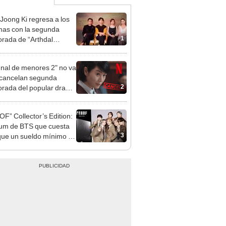
Joong Ki regresa a los
as con la segunda
1
rada de “Arthdal
icles”
unal de menores 2" no va
cancelan segunda
2
rada del popular drama
flix
F” Collector’s Edition:
bum de BTS que cuesta
3
ue un sueldo mínimo en