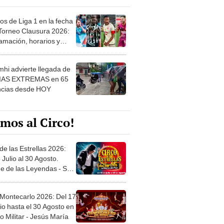
os de Liga 1 en la fecha
 Torneo Clausura 2026:
amación, horarios y
 ver
hi advierte llegada de
IAS EXTREMAS en 65
ncias desde HOY
mos al Circo!
de las Estrellas 2026:
 Julio al 30 Agosto.
e de las Leyendas - San
l
 Montecarlo 2026: Del 17
io hasta el 30 Agosto en
o Militar - Jesús María