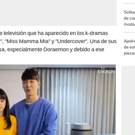
Solita
de ca
moda.
demue
e televisión que ha aparecido en los k-dramas
rl", "Miss Mamma Mia" y "Undercover". Una de sus
Ajedre
de es
esa, especialmente Doraemon y debido a ese
piezas
consi