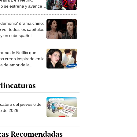
o se estrena y avances
 temporada
 demonio' drama chino:
 ver todos los capítulos
s y en subespañol
drama de Netflix que
s creen inspirado en la
ia de amor de la
era de Samsung
lincaturas
ncatura del jueves 6 de
o de 2026
tas Recomendadas