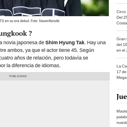
Circo
Del 2
S en su era debut. Foto: Naver/fansite
Costa
Jungkook ?
Gran 
 la novia japonesa de
Shim Hyung Tak
. Hay una
del 10
tre ambos, ya que el actor tiene 45. Según
en el
cuatro años de relación, pero todavía se
r la diferencia de idiomas.
La Ca
17 de 
Mega 
Ju
Maste
palab
nuest