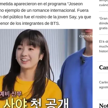
rometida aparecieron en el programa "Joseon
cuánd
de la
o ejemplo de un romance internacional. Fuera
 del público fue el rostro de la joven Say, ya que
'Gran
menor de los integrantes de BTS.
dónde
grati
El k-
mucho
histor
hered
Car
Carli
agost
No