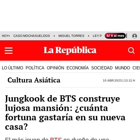
HOY
CASO MOCHASUELDOS
MIGUEL TORRES
LEY PULPÍN
PRECIO DEL
LO ÚLTIMO
POLÍTICA
OPINIÓN
ECONOMÍA
SOCIEDAD
MUNDO
CIE
Cultura Asiática
10 Abr 2023 | 13:11 h
Jungkook de BTS construye
lujosa mansión: ¿cuánta
fortuna gastaría en su nueva
casa?