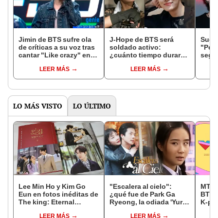
Jimin de BTS sufre ola
J-Hope de BTS será
Suga 
de críticas a su voz tras
soldado activo:
"Peop
cantar "Like crazy" en
¿cuánto tiempo durará
segu
vivo [VIDEO]
su servicio militar en el
¿cuá
LEER MÁS
LEER MÁS
Ejército?
LO MÁS VISTO
LO ÚLTIMO
Lee Min Ho y Kim Go
"Escalera al cielo":
MTV:
Eun en fotos inéditas de
¿qué fue de Park Ga
BTS,
The king: Eternal
Ryeong, la odiada 'Yuri'
K-po
monarch
del famoso kdrama?
VMAs
LEER MÁS
LEER MÁS