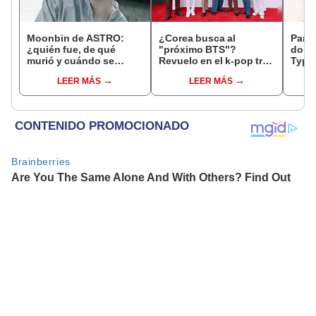
Moonbin de ASTRO:
¿Corea busca al
Park 
¿quién fue, de qué
"próximo BTS"?
dora
murió y cuándo se
Revuelo en el k-pop tras
Typew
realizó el funeral del idol
declaraciones de primer
31 a
LEER MÁS
LEER MÁS
k-pop?
viceministro coreano