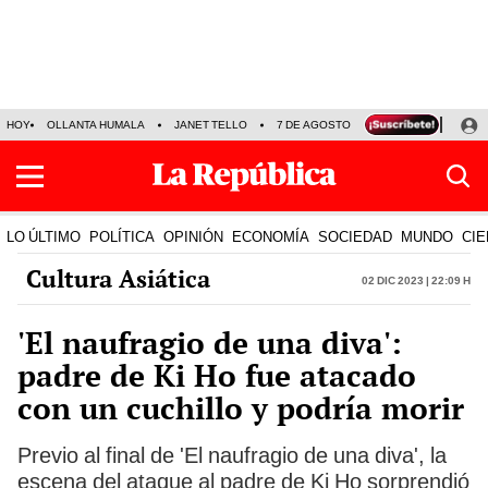
HOY
OLLANTA HUMALA
JANET TELLO
7 DE AGOSTO
TINKA RESULTADOS
LO ÚLTIMO
POLÍTICA
OPINIÓN
ECONOMÍA
SOCIEDAD
MUNDO
CIE
Cultura Asiática
02 Dic 2023 | 22:09 h
'El naufragio de una diva':
padre de Ki Ho fue atacado
con un cuchillo y podría morir
Previo al final de 'El naufragio de una diva', la
escena del ataque al padre de Ki Ho sorprendió