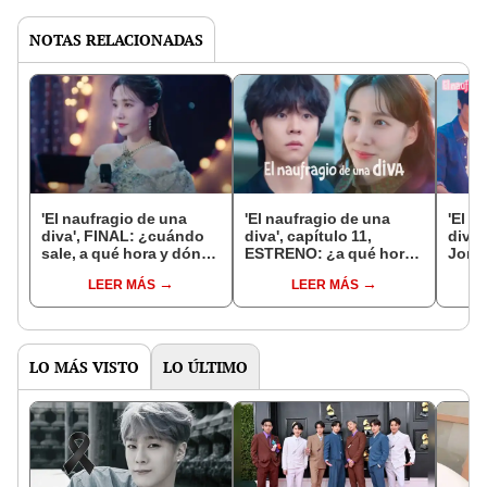
NOTAS RELACIONADAS
'El naufragio de una
'El naufragio de una
'El n
diva', FINAL: ¿cuándo
diva', capítulo 11,
diva'
sale, a qué hora y dónde
ESTRENO: ¿a qué hora
Jong-
ver el último capítulo?
sale y dónde ver el
que 
LEER MÁS
LEER MÁS
drama de Park Eun Bin?
LO MÁS VISTO
LO ÚLTIMO