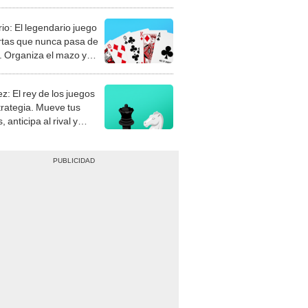
rio: El legendario juego
rtas que nunca pasa de
 Organiza el mazo y
stra tu habilidad.
z: El rey de los juegos
trategia. Mueve tus
, anticipa al rival y
gue el jaque mate.