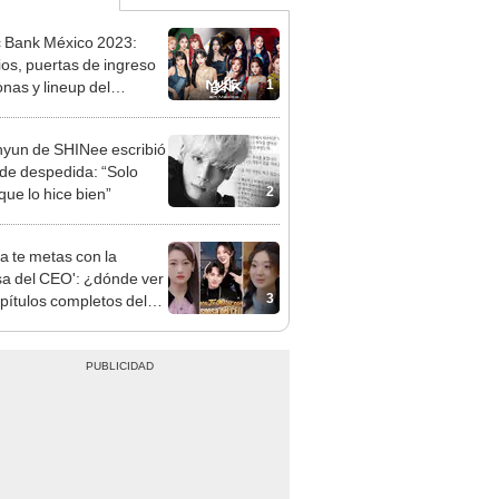
 Bank México 2023:
ios, puertas de ingreso
1
onas y lineup del
erto k-pop en CDMX
yun de SHINee escribió
 de despedida: “Solo
2
que lo hice bien”
a te metas con la
a del CEO': ¿dónde ver
3
apítulos completos del
 chino ONLINE y
IS?