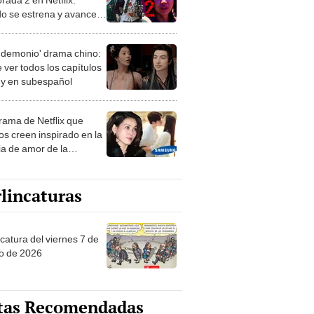
o se estrena y avances
 temporada
 demonio' drama chino:
 ver todos los capítulos
s y en subespañol
drama de Netflix que
s creen inspirado en la
ia de amor de la
era de Samsung
lincaturas
catura del viernes 7 de
o de 2026
tas Recomendadas