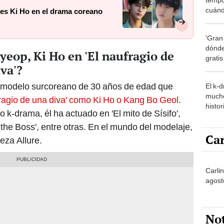
cuánd
n es Ki Ho en el drama coreano
de la
'Gran
dónde
eop, Ki Ho en 'El naufragio de
grati
va'?
y modelo surcoreano de 30 años de edad que
El k-
mucho
ufragio de una diva' como Ki Ho o Kang Bo Geol
.
histor
 k-drama, él ha actuado en 'El mito de Sísifo',
hered
k the Boss', entre otras. En el mundo del modelaje,
Car
eza Allure.
Carlin
agost
No