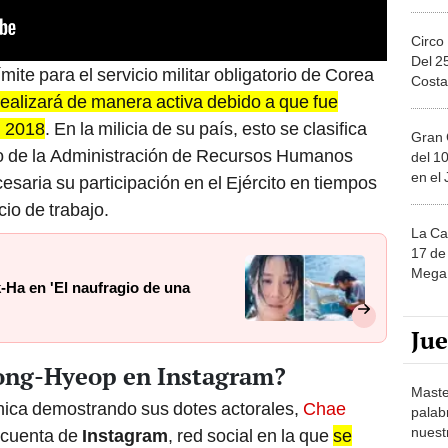
Circo
Del 2
ite para el servicio militar obligatorio de Corea
Costa
ealizará de manera activa debido a que fue
l 2018
. En la milicia de su país, esto se clasifica
Gran 
co de la Administración de Recursos Humanos
del 10
en el
cesaria su participación en el Ejército en tiempos
io de trabajo.
La Ca
17 de 
Mega 
Ha en 'El naufragio de una
Ju
Jong-Hyeop en Instagram?
Maste
chica demostrando sus dotes actorales,
Chae
palab
nuest
 cuenta de
Instagram
, red social en la que
se