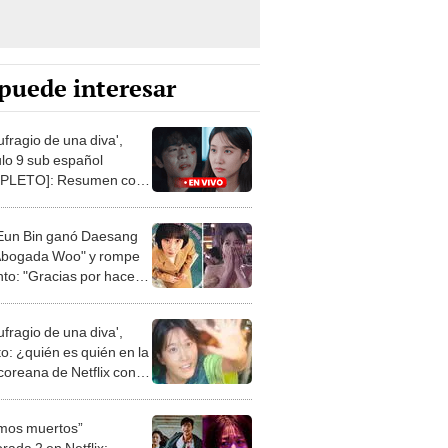
puede interesar
ufragio de una diva',
ulo 9 sub español
PLETO]: Resumen con
LERS
Eun Bin ganó Daesang
Abogada Woo" y rompe
nto: "Gracias por hacer
eño realidad"
ufragio de una diva',
to: ¿quién es quién en la
 coreana de Netflix con
Eun Bin?
mos muertos”
rada 2 en Netflix: