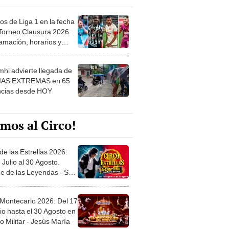
os de Liga 1 en la fecha
 Torneo Clausura 2026:
amación, horarios y
 ver
hi advierte llegada de
IAS EXTREMAS en 65
ncias desde HOY
mos al Circo!
de las Estrellas 2026:
 Julio al 30 Agosto.
e de las Leyendas - San
l
 Montecarlo 2026: Del 17
io hasta el 30 Agosto en
o Militar - Jesús María