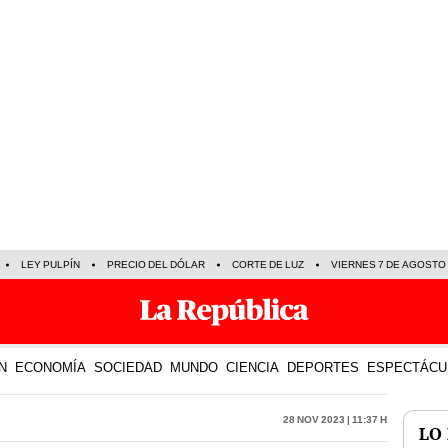
LEY PULPÍN
PRECIO DEL DÓLAR
CORTE DE LUZ
VIERNES 7 DE AGOSTO
N
ECONOMÍA
SOCIEDAD
MUNDO
CIENCIA
DEPORTES
ESPECTÁCU
28 Nov 2023 | 11:37 h
LO