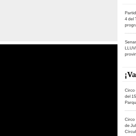
Partid
4 del
progr
dónde
Senam
LLUV
provi
¡Va
Circo 
del 15
Parqu
Migue
Circo
de Jul
Círcul