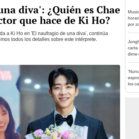
 una diva': ¿Quién es Chae
Music
ctor que hace de Ki Ho?
horar
por z
conci
a a Ki Ho en 'El naufragio de una diva', continúa
mos todos los detalles sobre este intérprete.
Jongh
carta
dime 
'Nunc
espos
los c
drama
GRAT