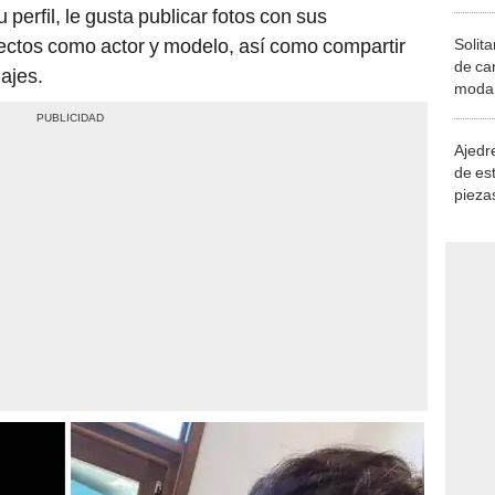
 perfil, le gusta publicar fotos con sus
ctos como actor y modelo, así como compartir
Solita
de ca
ajes.
moda.
demue
Ajedre
de es
piezas
consi