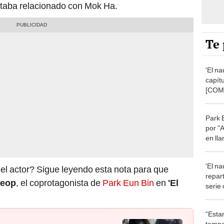
taba relacionado con Mok Ha.
Te 
'El na
capít
[COM
SPOI
Park 
por "
en lla
mi su
'El na
l actor? Sigue leyendo esta nota para que
repar
yeop
, el coprotagonista de
Park Eun Bin
en
'El
serie
Park 
“Esta
tempo