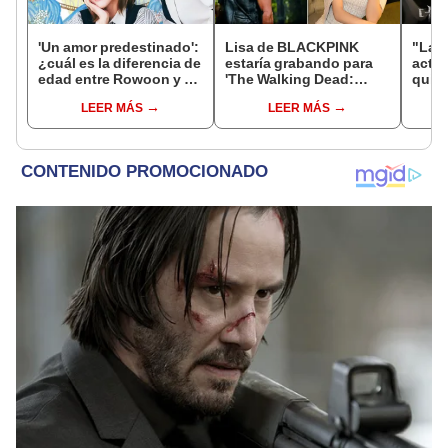
'Un amor predestinado':
Lisa de BLACKPINK
"La g
¿cuál es la diferencia de
estaría grabando para
actor
edad entre Rowoon y Jo
'The Walking Dead:
quién
Bo Ah en la vida real?
Daryl Dixon', según
venga
LEER MÁS
LEER MÁS
VOGUE y ELLE
Netfl