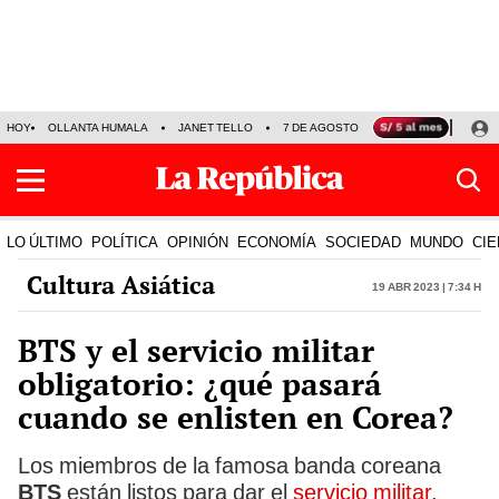
HOY
OLLANTA HUMALA
JANET TELLO
7 DE AGOSTO
TINKA RESULTADOS
LO ÚLTIMO
POLÍTICA
OPINIÓN
ECONOMÍA
SOCIEDAD
MUNDO
CIE
Cultura Asiática
19 Abr 2023 | 7:34 h
BTS y el servicio militar
obligatorio: ¿qué pasará
cuando se enlisten en Corea?
Los miembros de la famosa banda coreana
BTS
están listos para dar el
servicio militar
,