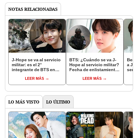
NOTAS RELACIONADAS
J-Hope se va al servicio
BTS: ¿Cuándo se va J-
Beck
militar: es el 2°
Hope al servicio militar?
a J-H
integrante de BTS en
Fecha de enlistamiento
servi
unirse al Ejército de
al Ejército de Corea del
"Real
LEER MÁS
LEER MÁS
Corea del Sur
Sur
el Co
LO MÁS VISTO
LO ÚLTIMO