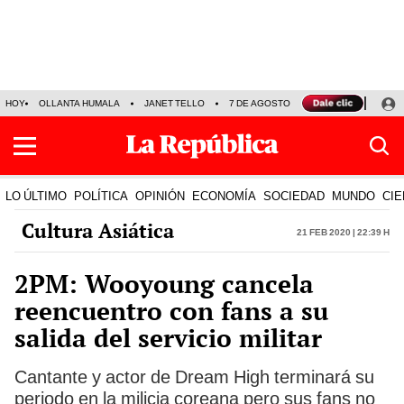
HOY
OLLANTA HUMALA
JANET TELLO
7 DE AGOSTO
TINKA RESULTADOS
LO ÚLTIMO
POLÍTICA
OPINIÓN
ECONOMÍA
SOCIEDAD
MUNDO
CIE
Cultura Asiática
21 Feb 2020 | 22:39 h
2PM: Wooyoung cancela
reencuentro con fans a su
salida del servicio militar
Cantante y actor de Dream High terminará su
periodo en la milicia coreana pero sus fans no