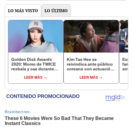
LO MÁS VISTO
LO ÚLTIMO
Golden Disk Awards
Kim Tae Hee se
Escá
2020: Momo de TWICE
reivindica ante público
famo
resbala y cae durante
coreano con actuación
arres
presentación
en dorama ‘Hi, Bye
accid
LEER MÁS
LEER MÁS
Mama’
ebrie
prue