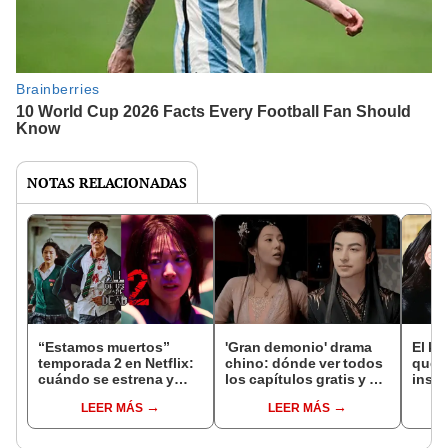
NOTAS RELACIONADAS
“Estamos muertos”
'Gran demonio' drama
El k-
temporada 2 en Netflix:
chino: dónde ver todos
que 
cuándo se estrena y
los capítulos gratis y en
inspi
avances de la
subespañol
de am
LEER MÁS
LEER MÁS
temporada
de S