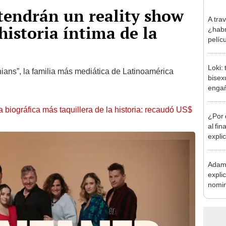
tendrán un reality show
A tra
historia íntima de la
¿habr
pelícu
Loki:
hians”, la familia más mediática de Latinoamérica
bisexu
enga
la biográfica más taquillera de la historia: recaudó US$
¿Por 
al fin
expli
ginec
Adam 
expli
nomin
estar