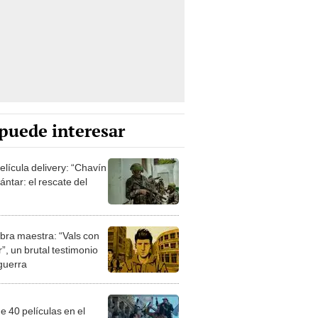
puede interesar
elícula delivery: “Chavín
ntar: el rescate del
bra maestra: “Vals con
”, un brutal testimonio
 guerra
e 40 películas en el