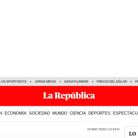
A VS SPORT BOYS
JORGE MESSI
KENJI FUJIMORI
PRECIO DEL DÓLAR
F
N
ECONOMÍA
SOCIEDAD
MUNDO
CIENCIA
DEPORTES
ESPECTÁCU
15 May 2022 | 13:53 h
LO