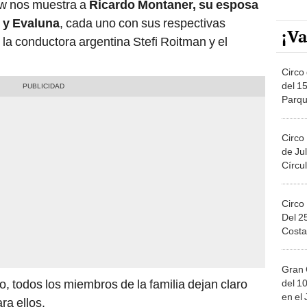
how nos muestra a
Ricardo Montaner, su esposa
y y Evaluna
, cada uno con sus respectivas
¡Va
 la conductora argentina Stefi Roitman y el
Circo 
del 15
Parqu
Migue
Circo
de Jul
Círcul
Circo
Del 2
Costa
Gran 
, todos los miembros de la familia dejan claro
del 10
en el
ra ellos.