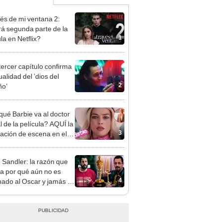
vés de mi ventana 2:
á segunda parte de la
1
la en Netflix?
 tercer capítulo confirma
alidad del ’dios del
2
ño’
qué Barbie va al doctor
al de la película? AQUÍ la
3
cación de escena en el
ólogo
Sandler: la razón que
ca por qué aún no es
4
ado al Oscar y jamás lo
ía