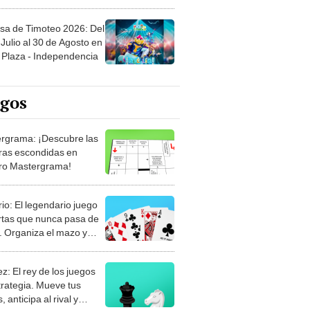
sa de Timoteo 2026: Del
Julio al 30 de Agosto en
Plaza - Independencia
egos
rgrama: ¡Descubre las
ras escondidas en
ro Mastergrama!
rio: El legendario juego
rtas que nunca pasa de
 Organiza el mazo y
stra tu habilidad.
z: El rey de los juegos
trategia. Mueve tus
, anticipa al rival y