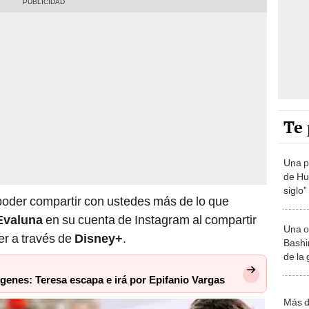
Te 
Una p
de Huá
siglo”
der compartir con ustedes más de lo que
Evaluna
en su cuenta de Instagram al compartir
Una o
ver a través de
Disney+
.
Bashir
de la
ágenes: Teresa escapa e irá por Epifanio Vargas
Más d