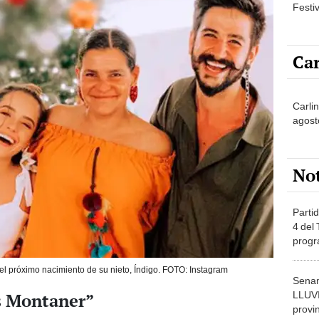
Festi
Car
Carli
agost
No
Partid
4 del
progr
dónde
el próximo nacimiento de su nieto, Índigo. FOTO: Instagram
Senam
LLUV
s Montaner”
provi