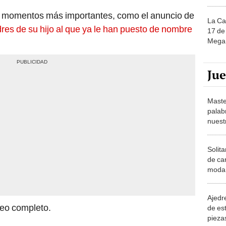
 momentos más importantes, como el anuncio de
La Ca
res de su hijo al que ya le han puesto de nombre
17 de 
Mega 
Ju
Maste
palab
nuest
Solita
de ca
moda.
demue
Ajedre
deo completo.
de es
piezas