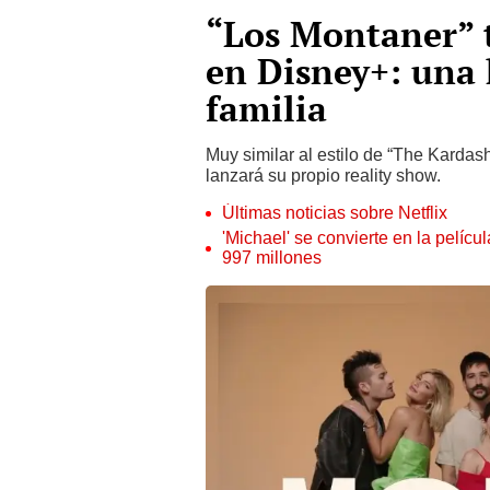
“Los Montaner” 
en Disney+: una 
familia
Muy similar al estilo de “The Kardas
lanzará su propio reality show.
Últimas noticias sobre Netflix
'Michael' se convierte en la pelícu
997 millones