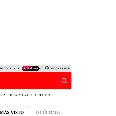
ERIADOS
KEIKO FUJIMORI
NALDY SALDAÑA
INICIAR SESIÓN
JAVIER MILEI
PARTIDOS DE
LOS
DÓLAR
DATEC
BOLETÍN
 MÁS VISTO
LO ÚLTIMO