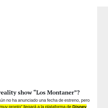
consi
 reality show “Los Montaner”?
ún no ha anunciado una fecha de estreno, pero
“muy pronto” llegará a la plataforma de
Disney