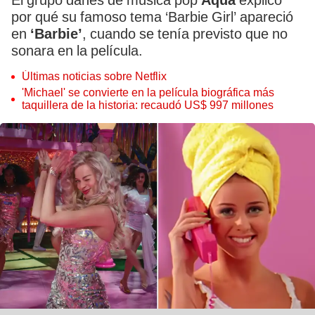
El grupo danés de música pop
Aqua
explicó
por qué su famoso tema ‘Barbie Girl’ apareció
en
‘Barbie’
, cuando se tenía previsto que no
sonara en la película.
Últimas noticias sobre Netflix
'Michael' se convierte en la película biográfica más
taquillera de la historia: recaudó US$ 997 millones