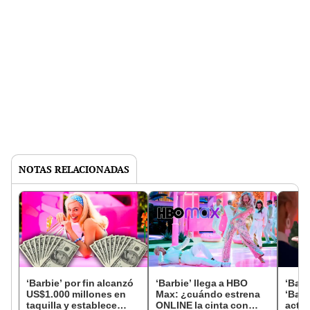
NOTAS RELACIONADAS
‘Barbie’ por fin alcanzó
‘Barbie’ llega a HBO
‘Barb
US$1.000 millones en
Max: ¿cuándo estrena
‘Barb
taquilla y establece
ONLINE la cinta con
actri