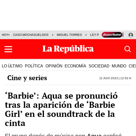
HOY
CASO MOCHASUELDOS
MIGUEL TORRES
LEY PULPÍN
PRECIO DEL
LO ÚLTIMO
POLÍTICA
OPINIÓN
ECONOMÍA
SOCIEDAD
MUNDO
CIE
Cine y series
11 Ago 2023 | 12:52 h
‘Barbie’: Aqua se pronunció
tras la aparición de ‘Barbie
Girl’ en el soundtrack de la
cinta