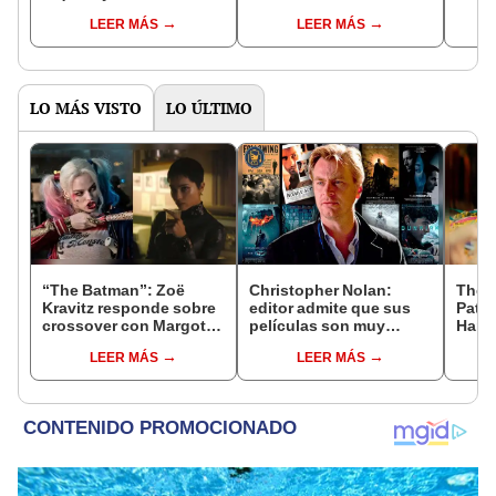
nuevos récords
Margot Robbie y Ryan
pelíc
LEER MÁS
LEER MÁS
Gosling?
Robb
LO MÁS VISTO
LO ÚLTIMO
“The Batman”: Zoë
Christopher Nolan:
The 
Kravitz responde sobre
editor admite que sus
Patti
crossover con Margot
películas son muy
Harl
Robbie como Harley
confusas y complicadas
Marg
LEER MÁS
LEER MÁS
Quinn