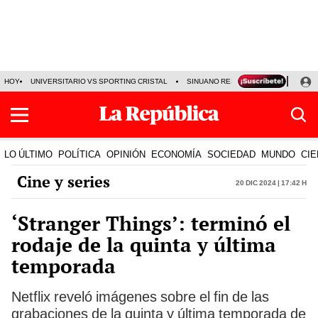
HOY
UNIVERSITARIO VS SPORTING CRISTAL
SINUANO RESULTADOS HOY
CA
LO ÚLTIMO
POLÍTICA
OPINIÓN
ECONOMÍA
SOCIEDAD
MUNDO
CIE
Cine y series
20 Dic 2024 | 17:42 h
‘Stranger Things’: terminó el
rodaje de la quinta y última
temporada
Netflix reveló imágenes sobre el fin de las
grabaciones de la quinta y última temporada de