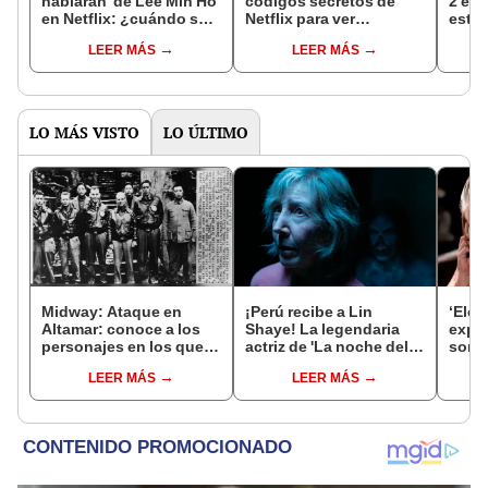
hablaran' de Lee Min Ho
códigos secretos de
2 en 
en Netflix: ¿cuándo se
Netflix para ver
estre
estrena en
películas y series solo
del 
LEER MÁS
LEER MÁS
Latinoamérica y cómo
para adultos?
ver el nuevo k-drama?
LO MÁS VISTO
LO ÚLTIMO
Midway: Ataque en
¡Perú recibe a Lin
‘Elen
Altamar: conoce a los
Shaye! La legendaria
expl
personajes en los que
actriz de 'La noche del
son 
se basaron para hacer la
demonio' visitará
de la
LEER MÁS
LEER MÁS
película
nuestro país para
promocionar 'Insidious,
están entre nosotros'