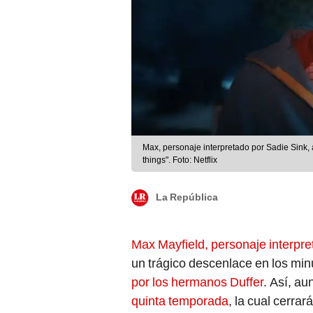
Max, personaje interpretado por Sadie Sink,
things". Foto: Netflix
La República
Max Mayfield, personaje interpre
un trágico descenlace en los minu
por los hermanos Duffer
. Así, a
quinta temporada
, la cual cerrar