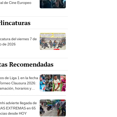
val de Cine Europeo
lincaturas
catura del viernes 7 de
o de 2026
tas Recomendadas
os de Liga 1 en la fecha
 Torneo Clausura 2026:
amación, horarios y
 ver
hi advierte llegada de
IAS EXTREMAS en 65
ncias desde HOY