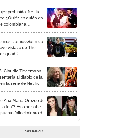
jer prohibida' Netflix
to: ¿Quién es quién en
1
rie colombiana
gonizada por Valerie
nguez?
omics: James Gunn da
evo vistazo de The
2
de squad 2
3: Claudia Tiedemann
entaría al diablo de la
3
 en la serie de Netflix
ó Ana María Orozco de
, la fea'? Esto se sabe
4
upuesto fallecimiento de
riz