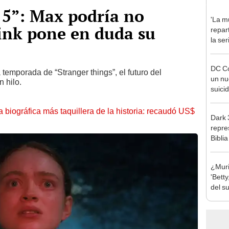
 5”: Max podría no
'La mu
Sink pone en duda su
repar
la se
prota
Domí
DC C
a temporada de “Stranger things”, el futuro del
un nu
 hilo.
suici
la biográfica más taquillera de la historia: recaudó US$
Dark 
repres
Biblia
¿Muri
'Betty
del s
la act