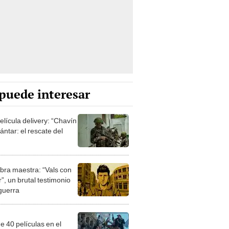
puede interesar
elícula delivery: “Chavín
ntar: el rescate del
bra maestra: “Vals con
”, un brutal testimonio
 guerra
e 40 películas en el