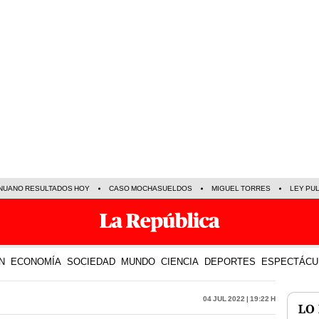
NUANO RESULTADOS HOY
CASO MOCHASUELDOS
MIGUEL TORRES
LEY PU
N
ECONOMÍA
SOCIEDAD
MUNDO
CIENCIA
DEPORTES
ESPECTÁCU
04 Jul 2022 | 19:22 h
LO