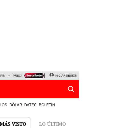
LPÍN
PRECIO DEL DÓLAR
CORTE DE LUZ
INICIAR SESIÓN
VIERNES 7 DE AGOSTO
ALBER
LOS
DÓLAR
DATEC
BOLETÍN
 MÁS VISTO
LO ÚLTIMO