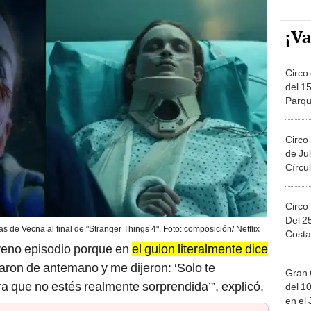
¡Va
Circo 
del 15
Parqu
Migue
Circo
de Jul
Círcul
Circo
Del 2
s de Vecna al final de "Stranger Things 4". Foto: composición/ Netflix
Costa
oveno episodio porque en
el guion literalmente dice
ron de antemano y me dijeron: ‘Solo te
Gran 
ra que no estés realmente sorprendida’”, explicó.
del 10
en el