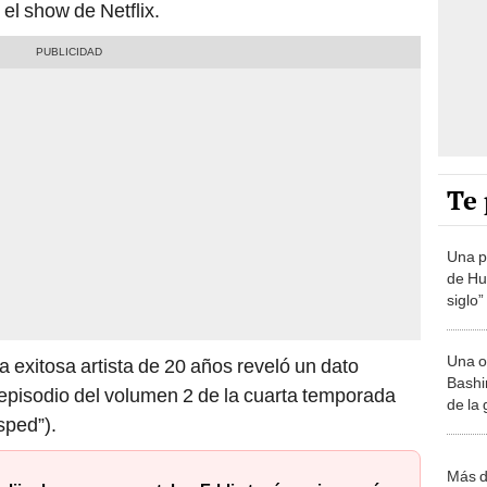
el show de Netflix.
Te 
Una p
de Huá
siglo”
Una o
a exitosa artista de 20 años reveló un dato
Bashir
o episodio del volumen 2 de la cuarta temporada
de la
sped”).
Más d