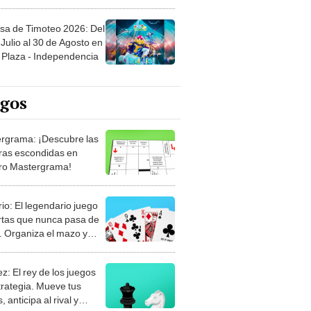
sa de Timoteo 2026: Del
Julio al 30 de Agosto en
Plaza - Independencia
egos
rgrama: ¡Descubre las
ras escondidas en
ro Mastergrama!
rio: El legendario juego
rtas que nunca pasa de
 Organiza el mazo y
stra tu habilidad.
z: El rey de los juegos
trategia. Mueve tus
, anticipa al rival y