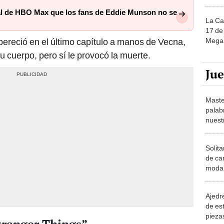
al de HBO Max que los fans de Eddie Munson no se
La Ca
17 de 
Mega 
ereció en el último capítulo a manos de Vecna,
u cuerpo, pero sí le provocó la muerte.
Ju
Maste
palab
nuest
Solita
de ca
moda.
demue
Ajedre
de es
piezas