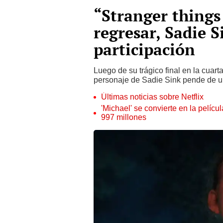
“Stranger things
regresar, Sadie 
participación
Luego de su trágico final en la cuart
personaje de Sadie Sink pende de un
Últimas noticias sobre Netflix
'Michael' se convierte en la pelícu
997 millones