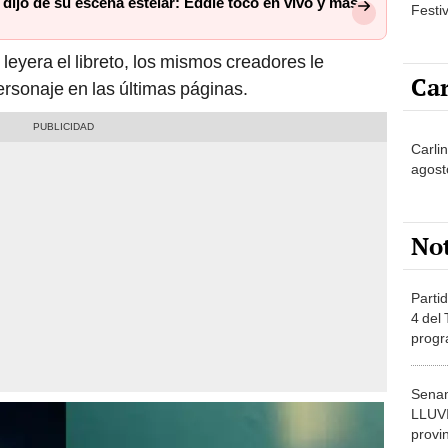
 dijo de su escena estelar: Eddie tocó en vivo y más
Festi
leyera el libreto, los mismos creadores le
Car
rsonaje en las últimas páginas.
Carlin
agost
No
Partid
4 del
progr
dónde
Senam
LLUV
provi