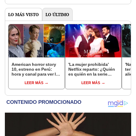
LO MÁS VISTO
LO ÚLTIMO
American horror story
'La mujer prohibida'
'Nadi
10, estreno en Perú:
Netflix reparto: ¿Quién
terro
hora y canal para ver la
es quién en la serie
alien
serie de terror
colombiana
para 
LEER MÁS
LEER MÁS
protagonizada por
Plus
Valerie Domínguez?