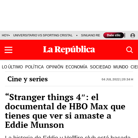
HOY
UNIVERSITARIO VS SPORTING CRISTAL
SINUANO RESULTADOS HOY
CA
LO ÚLTIMO
POLÍTICA
OPINIÓN
ECONOMÍA
SOCIEDAD
MUNDO
CIE
Cine y series
04 Jul 2022 | 20:34 h
“Stranger things 4″: el
documental de HBO Max que
tienes que ver si amaste a
Eddie Munson