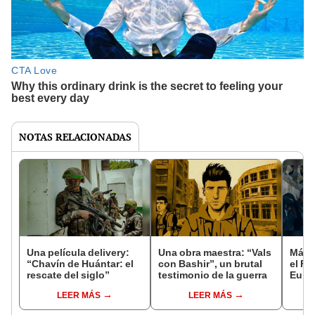
NOTAS RELACIONADAS
Una película delivery:
Una obra maestra: “Vals
Más d
“Chavín de Huántar: el
con Bashir”, un brutal
el Fe
rescate del siglo”
testimonio de la guerra
Euro
LEER MÁS
LEER MÁS